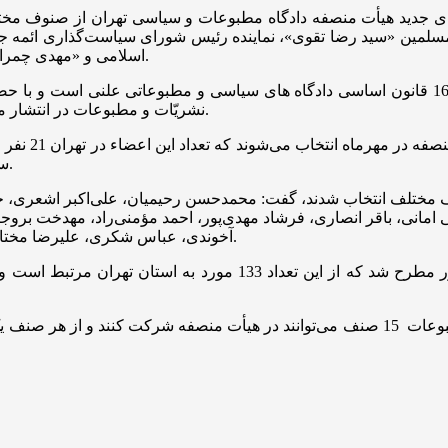
ی جدید هیأت منصفه دادگاه مطبوعات و سیاسی تهران از صنوف مخت
مسلمین «سید رضا تقوی»، نماینده رئیس شورای سیاست‌گذاری ائمه ج
اسلامی و «مهدی چمران»، رئیس شورای اسلامی شهر تهران در ستاد حقوق بشر برگزار شد.
نشریّات و مطبوعات در انتشار مطالب آزادند مگر آن که مخلّ به مبانی اسلامی یا حقوق عمومی باشد.
سراسر کشور می‌رسد و تاکنون در 8 استان انتخابات برگزار شده است.
صنوف مختلف انتخاب شدند، گفت: محمدحسن رحیمیان، علی‌اکبر اشعر
مانی، باقر انصاری، فرشاد مهدی‌پور، احمد مؤمنی‌راد، مهدخت بروج
آخوندی، عباس شکری، علیرضا مختار پورقهرودی و عزت‌الله ضرغامی از اعضای این هیأت منصفه هستند.
سراج ادامه داد: 233 فقره پرونده در هیأت منصفه سراسر کشور مطرح 
نماینده رئیس قوه قضائیه همچنین گفت: طبق ماده 36 قانون مطبوعات 15 صنف می‌توانند در ه