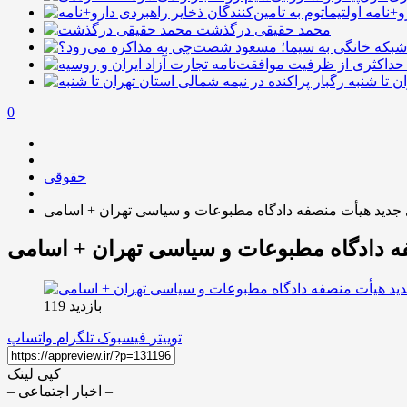
رو+نامه
محمد حقیقی درگذشت
ن تا شنبه
0
حقوقی
جدید هیأت منصفه دادگاه مطبوعات و سیاسی تهران + اسامی
ه دادگاه مطبوعات و سیاسی تهران + اسامی
بازدید 119
توییتر
فیسبوک
تلگرام
واتساپ
کپی لینک
– اخبار اجتماعی –