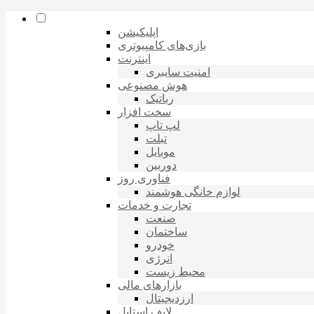
اپلیکیشن
بازی‌های کامپیوتری
اینترنت
امنیت سایبری
هوش مصنوعی
رباتیک
سخت افزار
لپ تاپ
تبلت
موبایل
دوربین
فناوری روز
لوازم خانگی هوشمند
تجارت و خدمات
صنعت
ساختمان
خودرو
انرژی
محیط زیست
بازارهای مالی
ارزدیجیتال
لایف استایل