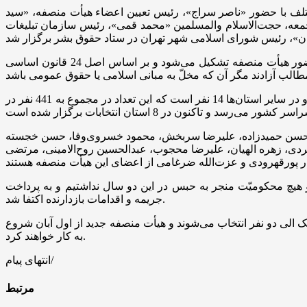
لف با حضور «ناصر سراج»، رئیس تعیین اعضاء هیأت منصفه، «سید
معه، حجت‌الاسلام والمسلمین «محمد قمی»، رئیس سازمان تبلیغات
سراج با اشاره به اهمیّت این جلسه اظهار کرد: بر اساس اصل 168 قانون اساسی دادگاه های سیاسی و مطبوعاتی علنی است و با حضور هیأت منصفه تشکیل می‌شود و بر اساس اصل 24 قانون اساسی
نماینده رئیس قوه قضاییه افزود: براساس قانون، اعضای هیأت منصفه در مهرماه انتخاب می‌شوند که تعداد این اعضاء در تهران 21 نفر و در سایر استان‌ها 14 نفر است که این تعداد در مجموع به 441 نفر در
ی، حسن حمیدزاده، علیرضا سربخش، محمود خسروی‌وفا، حسن خجسته
ردی، زهره الهیان، علیرضا محجوب، عبدالحسین روح‌الامینی، مرتضی
شد که از این تعداد 133 مورد به استان تهران مرتبط است و هیچ محکومیّت منجر به حبس در این دو سال نداشتیم و به پرداخت
جریمه و اقدامات بازدارنده اکتفا شد.
یأت منصفه شرکت کنند و از هر صنف یک الی دو نفر انتخاب می‌شوند و هیأت منصفه جدید از اول آبان شروع
به کار خواهند کرد.
انتهای پیام/
مرتبط