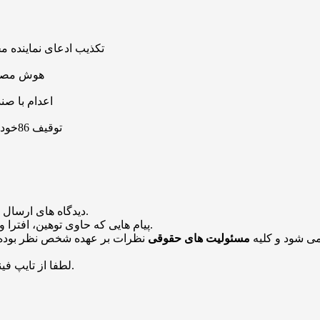
تکذیب ادعای نماینده م
هوش مصنوعی، بستر و
اعدام با صن
توقیف 86خودروی لوکس، 187 قطعه زمین و 86 آپارتمان تراستی‌ها
منتشر خواهد شد.
دیدگاه های ارسال
باشد منتشر نخواهد شد.
پیام هایی که حاوی توهین، افترا و
می شود و کلیه
مسئولیت های حقوقی
نظرات بر عهده شخص نظر بوده 
لطفا از تایپ فینگلیش بپرهیزید. در غیر اینصورت دیدگاه شما منتشر نخواهد شد.