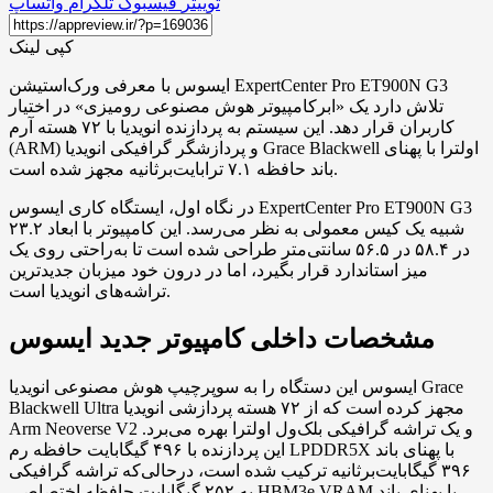
توییتر
فیسبوک
تلگرام
واتساپ
کپی لینک
ایسوس با معرفی ورک‌استیشن ExpertCenter Pro ET900N G3
تلاش دارد یک «ابرکامپیوتر هوش مصنوعی رومیزی» در اختیار
کاربران قرار دهد. این سیستم به پردازنده انویدیا با ۷۲ هسته آرم
(ARM) و پردازشگر گرافیکی انویدیا Grace Blackwell اولترا با پهنای
باند حافظه ۷.۱ ترابایت‌بر‌ثانیه مجهز شده است.
در نگاه اول، ایستگاه کاری ایسوس ExpertCenter Pro ET900N G3
شبیه یک کیس معمولی به نظر می‌رسد. این کامپیوتر با ابعاد ۲۳.۲
در ۵۸.۴ در ۵۶.۵ سانتی‌متر طراحی شده است تا به‌راحتی روی یک
میز استاندارد قرار بگیرد، اما در درون خود میزبان جدیدترین
تراشه‌های انویدیا است.
مشخصات داخلی کامپیوتر جدید ایسوس
ایسوس این دستگاه را به سوپرچیپ هوش مصنوعی انویدیا Grace
Blackwell Ultra مجهز کرده است که از ۷۲ هسته پردازشی انویدیا
Arm Neoverse V2 و یک تراشه گرافیکی بلک‌ول اولترا بهره می‌برد.
این پردازنده با ۴۹۶ گیگابایت حافظه رم LPDDR5X با پهنای باند
۳۹۶ گیگابایت‌بر‌ثانیه ترکیب شده است، درحالی‌که تراشه گرافیکی
به ۲۵۲ گیگابایت حافظه اختصاصی HBM3e VRAM با پهنای باند