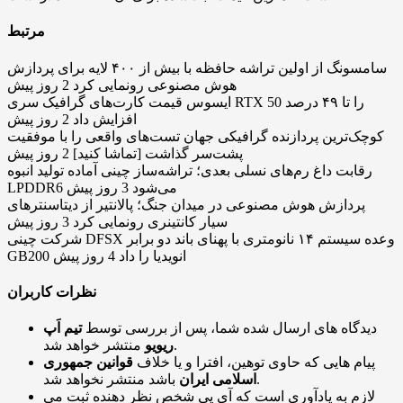
مرتبط
سامسونگ از اولین تراشه حافظه با بیش از ۴۰۰ لایه برای پردازش
هوش مصنوعی رونمایی کرد
2 روز پیش
ایسوس قیمت کارت‌های گرافیک سری RTX 50 را تا ۴۹ درصد
افزایش داد
2 روز پیش
کوچک‌ترین پردازنده گرافیکی جهان تست‌های واقعی را با موفقیت
پشت‌سر گذاشت [تماشا کنید]
2 روز پیش
رقابت داغ رم‌های نسلی بعدی؛ تراشه‌ساز چینی آماده‌ تولید انبوه
LPDDR6 می‌شود
3 روز پیش
پردازش هوش مصنوعی در میدان جنگ؛ پالانتیر از دیتاسنترهای
سیار کانتینری رونمایی کرد
3 روز پیش
شرکت چینی DFSX وعده سیستم ۱۴ نانومتری با پهنای باند دو برابر
GB200 انویدیا را داد
4 روز پیش
نظرات کاربران
دیدگاه های ارسال شده شما، پس از بررسی توسط
تیم اَپ
منتشر خواهد شد.
ریویو
پیام هایی که حاوی توهین، افترا و یا خلاف
قوانین جمهوری
باشد منتشر نخواهد شد.
اسلامی ایران
لازم به یادآوری است که آی پی شخص نظر دهنده ثبت می