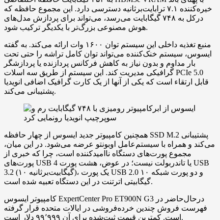
خیره‌کننده ۷.۱ ترابایت‌برثانیه دسترسی دارد. این مجموع حافظه که
درکل به ۷۴۸ گیگابایت می‌رسد، می‌تواند برای پردازش مدل‌های
هوش مصنوعی بزرگ‌تر با یکدیگر ترکیب شود.
منبع تغذیه داخلی این سیستم توان ۱۶۰۰ وات ارائه می‌کند. به گفته
ایسوس، سیستم خنک‌کننده می‌تواند توان کامل تراشه را حتی تحت
بار مداوم و بدون نیاز به کاهش فرکانس پردازنده یا پردازشگر
گرافیکی مدیریت کند. این سیستم از طریق سه اسلات PCIe 5.0
قابل ارتقاء است که یکی از آنها از یک کارت گرافیک اضافی انویدیا
پشتیبانی می‌کند.
همچنین کامپیوتر جدید ایسوس از چهار حافظه SSD M.2 پشتیبانی
می‌کند و همراه با سیستم‌عامل اوبونتو عرضه می‌شود. در این میان،
مجموع پورت‌های دستگاه ناامیدکننده است، چرا که خبری از
پورت‌های USB 4 یا تاندربولت نیست؛ در عوض، هشت پورت USB
3.2 (۱۰ گیگابیت‌برثانیه)، یک پورت USB 2.0 و دو پورت شبکه ۱۰
گیگابیتی اترتنت در این دستگاه تعبیه شده است.
کامپیوتر ایسوس ExpertCenter Pro ET900N G3 در‌حال‌حاضر در
فهرست فروش چندین خرده‌فروشی در ایالات متحده قرار گرفته
است. کمترین قیمت ثبت‌شده برای آن ۹۹٬۹۹۹ دلار است.