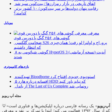
اتفاق تاریخی در بازار رمزارزها / بیت‌کوین سبز شد
رقابت پنهان دولت‌ها بر سر بیت‌کوین/ ۱۰ کشور برتر
کدامند؟
موبایل
معرفی
گوشی‌های ۲۵۶ گیگ با دوربین قوی
ضخامت گلکسی S26 پرو، اج و اولترا لو رفت؛ همان‌چیزی
که انتظار داشتیم
۸ گوشی شیائومی به HyperOS 3 (نسخه آزمایشی) آپدیت
شدند
بازی‌های کامپیوتری
تهیه‌کننده Bloodborne استودیوی جدیدی افتتاح کرد
۵ افسانه درباره هارد HDD که نباید باور کنید
از باندل The Last of Us Complete رونمایی شد
مجله اَپ ریویو
اَپ‌ریویو
» یک رسانه فارسی درباره اپلیکیشن‌ها و فناوری است
💡«
که از سال ۱۳۹۲ فعالیت می کند؛ ابتدا با تمرکز بر نقد و معرفی