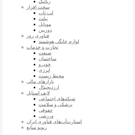
رباتیک
سخت افزار
لپ تاپ
تبلت
موبایل
دوربین
فناوری روز
لوازم خانگی هوشمند
تجارت و خدمات
صنعت
ساختمان
خودرو
انرژی
محیط زیست
بازارهای مالی
ارزدیجیتال
لایف استایل
شبکه‌های اجتماعی
پزشکی و سلامت
حقوقی
ورزشی
استارت‌آپ‌های فناوری ایران
ریویو منابع