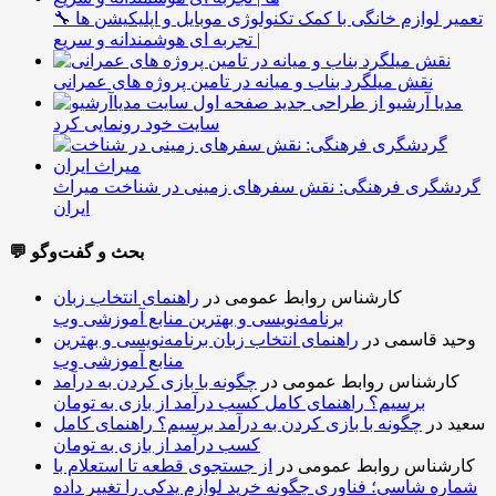
🔧 تعمیر لوازم خانگی با کمک تکنولوژی موبایل و اپلیکیشن ها
| تجربه ای هوشمندانه و سریع
نقش میلگرد بناب و میانه در تامین پروژه های عمرانی
مدیا آرشیو از طراحی جدید
سایت خود رونمایی کرد
گردشگری فرهنگی: نقش سفرهای زمینی در شناخت میراث
ایران
💬 بحث و گفت‌وگو
کارشناس روابط عمومی
در
راهنمای انتخاب زبان
برنامه‌نویسی و بهترین منابع آموزشی وب
وحید قاسمی
در
راهنمای انتخاب زبان برنامه‌نویسی و بهترین
منابع آموزشی وب
کارشناس روابط عمومی
در
چگونه با بازی کردن به درآمد
برسیم؟ راهنمای کامل کسب درآمد از بازی به تومان
سعید
در
چگونه با بازی کردن به درآمد برسیم؟ راهنمای کامل
کسب درآمد از بازی به تومان
کارشناس روابط عمومی
در
از جستجوی قطعه تا استعلام با
شماره شاسی؛ فناوری چگونه خرید لوازم یدکی را تغییر داده