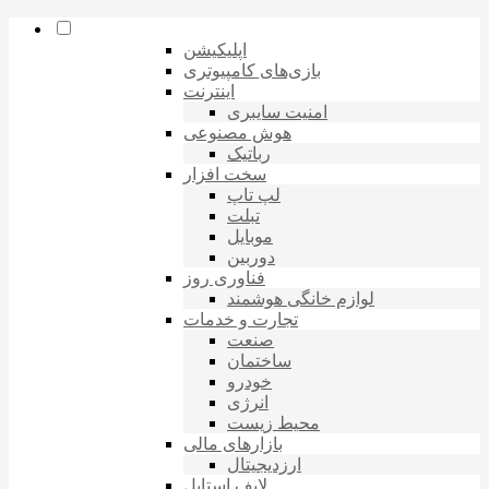
اپلیکیشن
بازی‌های کامپیوتری
اینترنت
امنیت سایبری
هوش مصنوعی
رباتیک
سخت افزار
لپ تاپ
تبلت
موبایل
دوربین
فناوری روز
لوازم خانگی هوشمند
تجارت و خدمات
صنعت
ساختمان
خودرو
انرژی
محیط زیست
بازارهای مالی
ارزدیجیتال
لایف استایل