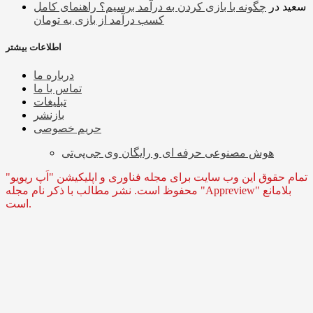
سعید
در
چگونه با بازی کردن به درآمد برسیم؟ راهنمای کامل
کسب درآمد از بازی به تومان
اطلاعات بیشتر
درباره ما
تماس با ما
تبلیغات
بازنشر
حریم خصوصی
هوش مصنوعی حرفه ای و رایگان وی جی‌پی‌تی
تمام حقوق این وب سایت برای مجله فناوری و اپلیکیشن "اَپ ریویو"
محفوظ است. نشر مطالب با ذکر نام مجله "Appreview" بلامانع
است.