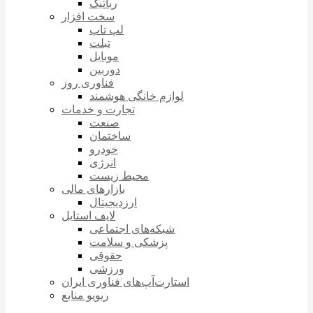
رباتیک
سخت افزار
لپ تاپ
تبلت
موبایل
دوربین
فناوری روز
لوازم خانگی هوشمند
تجارت و خدمات
صنعت
ساختمان
خودرو
انرژی
محیط زیست
بازارهای مالی
ارزدیجیتال
لایف استایل
شبکه‌های اجتماعی
پزشکی و سلامت
حقوقی
ورزشی
استارت‌آپ‌های فناوری ایران
ریویو منابع