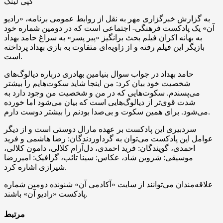
کپی لینک
به گزارش خبرگزاری مهر به نقل از روابط عمومی برنامه، «رادیو
آن» یک پادکست فرهنگی- اجتماعی است که در دومین شماره خود
به بهانه اکران فیلم بحث برانگیز «پیر پسر» به سراغ حامد بهداد
بازیگر این فیلم رفته و از زاویه‌ای متفاوت به بازی بهداد پرداخته
است.
حامد بهداد در جواب
سوال
بنیامین بهادری درباره دیالوگ‌های
شخصیت خود بیان کرد: من اینجا شاید سکوت‌هایم را بیشتر
می‌پسندم. سکوت‌هایی که در من و شخصیت من وجود دارد به
شدت قوی‌تر از دیالوگ‌هایی است که بیان می‌شود اما خورده
می‌شود. برای همین سکوت و بی‌صدا بودنم را بیشتر دوست دارم.
سردبیری این پادکست بر عهده مارال دوستی است و از دیگر
عوامل این پادکست می‌توان به
گرداوردندگان
: رضا هاشمی و فرید
احمدی، گویندگان: فرید احمدی، دل‌آرام کلالی، دامون کلالی،
موسیقی: شروین شاد، عکاس: سینا
تائب
، گرافیک: امیررضا
شیرازی اشاره کرد.
علاقه‌مندان می‌توانند از سایت «آکادمی آن» شنونده دومین شماره
پادکست «رادیو آن» باشند.
مرتبط