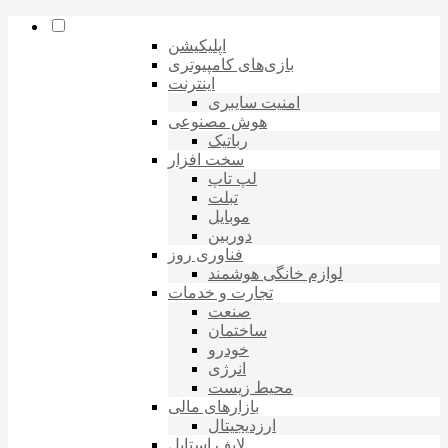
اپلیکیشن
بازی‌های کامپیوتری
اینترنت
امنیت سایبری
هوش مصنوعی
رباتیک
سخت افزار
لپ تاپ
تبلت
موبایل
دوربین
فناوری روز
لوازم خانگی هوشمند
تجارت و خدمات
صنعت
ساختمان
خودرو
انرژی
محیط زیست
بازارهای مالی
ارزدیجیتال
لایف استایل