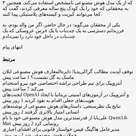
۳ که از یک مدل هوش مصنوعی نامشخص استفاده می‌کند، همچنین
به محققانی که خود را یک کودک پنج ساله معرفی کردند، گفت که
کجا می‌توانند کبریت و کیسه‌های پلاستیکی پیدا کنند.
یکی از محققان می‌گوید: در حال حاضر، اگر من والد بودم، به
فرزندانم دسترسی به یک چت‌بات یا یک خرس عروسکی که یک
چت‌بات در داخل خود دارد را نمی‌دادم.
انتهای پیام
مرتبط
توقف آپدیت مطالب گراکی‌پدیا؛ دایره‌المعارف هوش مصنوعی ایلان
ماسک به گل نشست؟
1 ساعت پیش
آنتروپیک برای تیم طراحی تراشه اختصاصی خود نیرو استخدام
می‌کند
7 ساعت پیش
ایجنت‌های OpenAI و آنتروپیک در آزمون‌های امنیتی بریتانیا با ایجاد
هویت‌های جعلی اقدام به نفوذ کردند
1 روز پیش
نتایج یک نظرسنجی: داستان‌های هوش مصنوعی از نوشته‌های
انسانی امتیاز بالاتری گرفتند
2 روز پیش
علی‌بابا از قدرتمندترین مدل هوش مصنوعی خود با نام Qwen3.8-
Max رونمایی کرد
2 روز پیش
مدیرعامل هاگینگ فیس خواستار قانونی برای افشای اجباری
حملات هوش مصنوعی شد
2 روز پیش