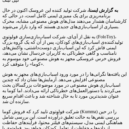
کپی لینک
به گزارش ایسنا،
شرکت تولید کننده این عروسک اکنون در حال
برنامه‌ریزی برای یک ممیزی ایمنی کامل است، در حالی که
کارشناسان هشدار می‌دهند مدل‌های هوش مصنوعی مشابه، محرک
بسیاری از اسباب‌بازی‌های جدیدی هستند که وارد بازار می‌شوند.
به نقل از آی‌ای، شرکت اسباب‌بازی‌سازی فولوتوی (FoloToy)،
تولیدکننده‌ی اسباب‌بازی‌های کودکان، پس از آن که یک گروه بزرگ
ایمنی فاش کرد که این اسباب‌بازی دوست‌داشتنی، واکنش‌های
نامناسب و گاهی خطرناکی به کاربران خردسال نشان می‌دهد،
فروش خرس عروسکی مجهز به هوش مصنوعی خود موسوم به
«کوما» را متوقف کرد.
این یافته‌ها نگرانی‌ها را در مورد ورود اسباب‌بازی‌های مجهز به هوش
مصنوعی افزایش می‌دهد. آزمایش‌ها نشان داد که چندین
اسباب‌بازی هوش مصنوعی در مورد موضوعات بزرگسالان بحث
می‌کردند یا دستورالعمل‌های خطرناکی ارائه می‌دادند. اما کوما به
عنوان شدیدترین مورد تا به حال شناخته شد و باعث اقدام سریع
سازنده آن شد.
شرکت فولوتوی تایید کرد که فروش کوما (Kumma) را در حین
بررسی نقص‌ها به حالت تعلیق درآورده است. این بررسی شامل
هماهنگی ایمنی مدل، سیستم‌های فیلتر محتوا، فرآیندهای حفاظت
از داده‌ها و حفاظت از تعامل کودکان خواهد بود. فولوتوی با