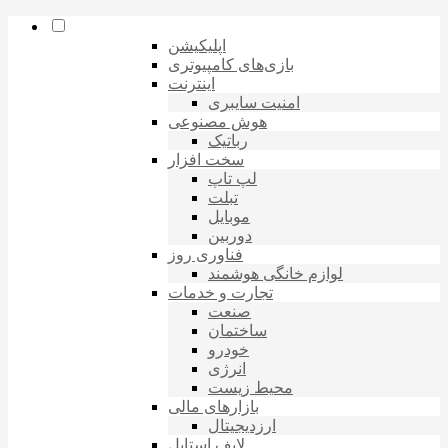
اپلیکیشن
بازی‌های کامپیوتری
اینترنت
امنیت سایبری
هوش مصنوعی
رباتیک
سخت افزار
لپ تاپ
تبلت
موبایل
دوربین
فناوری روز
لوازم خانگی هوشمند
تجارت و خدمات
صنعت
ساختمان
خودرو
انرژی
محیط زیست
بازارهای مالی
ارزدیجیتال
لایف استایل