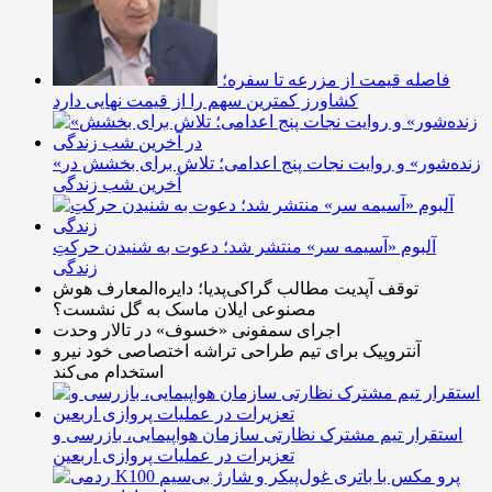
فاصله قیمت از مزرعه تا سفره؛
کشاورز کمترین سهم را از قیمت نهایی دارد
«زنده‌شور» و روایت نجات پنج اعدامی؛ تلاش برای بخشش در
آخرین شب زندگی
آلبوم «آسیمه سر» منتشر شد؛ دعوت به شنیدن حرکتِ
زندگی
توقف آپدیت مطالب گراکی‌پدیا؛ دایره‌المعارف هوش
مصنوعی ایلان ماسک به گل نشست؟
اجرای سمفونی «خسوف» در تالار وحدت
آنتروپیک برای تیم طراحی تراشه اختصاصی خود نیرو
استخدام می‌کند
استقرار تیم مشترک نظارتی سازمان هواپیمایی، بازرسی و
تعزیرات در عملیات پروازی اربعین