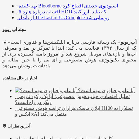
تهیه‌کننده Bloodborne استودیوی جدیدی افتتاح کرد
۵ افسانه درباره هارد HDD که نباید باور کنید
از باندل The Last of Us Complete رونمایی شد
مجله اَپ ریویو
اَپ‌ریویو
» یک رسانه فارسی درباره اپلیکیشن‌ها و فناوری است
💡«
که از سال ۱۳۹۲ فعالیت می کند؛ ابتدا با تمرکز بر نقد و معرفی
اپ‌ها و بازی‌های موبایل شروع شد و امروز دامنه گسترده تری از
محتوای تکنولوژی، هوش مصنوعی و آی تی را با خبر، مقاله و
یادداشت پوشش می‌دهد.
اخبار در حال مشاهده
آیا علم و فناوری مهم است؟
تحلیل اقتصادی حباب هوش مصنوعی؛ آیا یک رکود تاریخی
دیگر در راه است؟
ایلان ماسک هزاران تراشه هوش مصنوعی H100 تسلا را به
ایکس و xAI منتقل می‌کند
💬 آخرین نظرات
کارشناس روابط عمومی
در
راهنمای انتخاب زبان