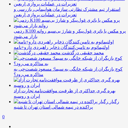
استقرار تیم مشترک نظارتی سازمان هواپیمایی، بازرسی و
تعزیرات در عملیات پروازی اربعین
ردمی K100 پرو مکس با باتری غول‌پیکر و شارژ بی‌سیم روانه
بازار می‌شود
اولتیماتوم به تامین‌کنندگان ذخایر راهبردی دارو+نامه
محمد حقیقی درگذشت
کوچ بازیگران از شبکه خانگی به سیما؛ مسعود شصت‌چی به
مذاکره می‌رود؟
بهره گیری حداکثری از ظرفیت موافقت‌نامه تجارت آزاد
ایران و روسیه
رگبار
پراکنده در نیمه شمالی استان تهران تا شنبه
0