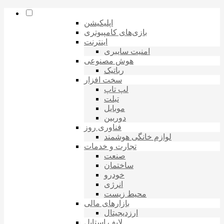
اپلیکیشن
بازی‌های کامپیوتری
اینترنت
امنیت سایبری
هوش مصنوعی
رباتیک
سخت افزار
لپ تاپ
تبلت
موبایل
دوربین
فناوری روز
لوازم خانگی هوشمند
تجارت و خدمات
صنعت
ساختمان
خودرو
انرژی
محیط زیست
بازارهای مالی
ارزدیجیتال
لایف استایل