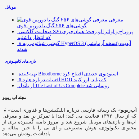
موبایل
معرفی
گوشی‌های ۲۵۶ گیگ با دوربین قوی
ضخامت گلکسی S26 پرو، اج و اولترا لو رفت؛ همان‌چیزی
که انتظار داشتیم
۸ گوشی شیائومی به HyperOS 3 (نسخه آزمایشی) آپدیت
شدند
بازی‌های کامپیوتری
تهیه‌کننده Bloodborne استودیوی جدیدی افتتاح کرد
۵ افسانه درباره هارد HDD که نباید باور کنید
از باندل The Last of Us Complete رونمایی شد
مجله اَپ ریویو
اَپ‌ریویو
» یک رسانه فارسی درباره اپلیکیشن‌ها و فناوری است
💡«
که از سال ۱۳۹۲ فعالیت می کند؛ ابتدا با تمرکز بر نقد و معرفی
اپ‌ها و بازی‌های موبایل شروع شد و امروز دامنه گسترده تری از
محتوای تکنولوژی، هوش مصنوعی و آی تی را با خبر، مقاله و
یادداشت پوشش می‌دهد.