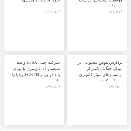
موفقیت پشت‌سر گذاشت
انبوه LPDDR6 می‌شود
[تماشا کنید]
1 روز پیش
2 روز پیش
پردازش هوش مصنوعی در
شرکت چینی DFSX وعده
میدان جنگ؛ پالانتیر از
سیستم ۱۴ نانومتری با پهنای
دیتاسنترهای سیار کانتینری
باند دو برابر GB200 انویدیا را
رونمایی کرد
داد
2 روز پیش
3 روز پیش