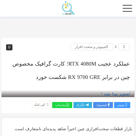
کامپیوتر و سخت افزار
0
عملکرد عجیب RTX 4080M؛ کارت گرافیک مخصوص
چین در برابر RX 9700 GRE شکست خورد
بازدید 38
کپی لینک
توییتر
فیسبوک
تلگرام
واتساپ
بازار قطعات سخت‌افزاری چین اخیراً شاهد پدیده‌ای نامتعارف است: