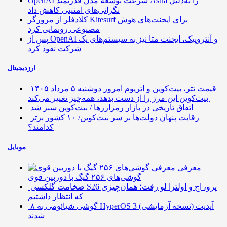
OpenAI سرعت توسعه مدل قدرتمند Astra را به‌دلیل
نگرانی‌های امنیتی کاهش داد
کلادفلر از مرورگر Kitesurf برای ایجنت‌های هوش
مصنوعی رونمایی کرد
پس از OpenAI و آنتروپیک، ایجنت متا نیز به سیستم‌های یک
شرکت نفوذ کرد
ارزدیجیتال
قیمت تتر، بیت‌کوین و اتریوم امروز دوشنبه ۵ مرداد ۱۴۰۵
| بیت‌کوین این مرز را از دست بدهد، همه‌چیز تغییر می‌کند
اتفاق تاریخی در بازار رمزارزها / بیت‌کوین سبز شد
رقابت پنهان دولت‌ها بر سر بیت‌کوین/ ۱۰ کشور برتر
کدامند؟
موبایل
معرفی
گوشی‌های ۲۵۶ گیگ با دوربین قوی
ضخامت گلکسی S26 پرو، اج و اولترا لو رفت؛ همان‌چیزی
که انتظار داشتیم
۸ گوشی شیائومی به HyperOS 3 (نسخه آزمایشی) آپدیت
شدند