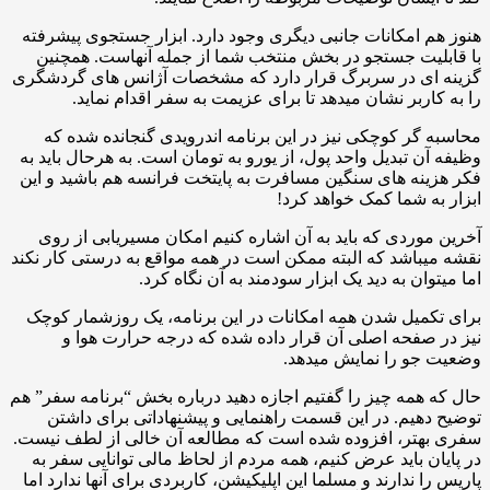
هنوز هم امکانات جانبی دیگری وجود دارد. ابزار جستجوی پیشرفته
با قابلیت جستجو در بخش منتخب شما از جمله آنهاست. همچنین
گزینه ای در سربرگ قرار دارد که مشخصات آژانس های گردشگری
را به کاربر نشان میدهد تا برای عزیمت به سفر اقدام نماید.
محاسبه گر کوچکی نیز در این برنامه اندرویدی گنجانده شده که
وظیفه آن تبدیل واحد پول، از یورو به تومان است. به هرحال باید به
فکر هزینه های سنگین مسافرت به پایتخت فرانسه هم باشید و این
ابزار به شما کمک خواهد کرد!
آخرین موردی که باید به آن اشاره کنیم امکان مسیریابی از روی
نقشه میباشد که البته ممکن است در همه مواقع به درستی کار نکند
اما میتوان به دید یک ابزار سودمند به آن نگاه کرد.
برای تکمیل شدن همه امکانات در این برنامه، یک روزشمار کوچک
نیز در صفحه اصلی آن قرار داده شده که درجه حرارت هوا و
وضعیت جو را نمایش میدهد.
حال که همه چیز را گفتیم اجازه دهید درباره بخش “برنامه سفر” هم
توضیح دهیم. در این قسمت راهنمایی و پیشنهاداتی برای داشتن
سفری بهتر، افزوده شده است که مطالعه آن خالی از لطف نیست.
در پایان باید عرض کنیم، همه مردم از لحاظ مالی توانایی سفر به
پاریس را ندارند و مسلما این اپلیکیشن، کاربردی برای آنها ندارد اما