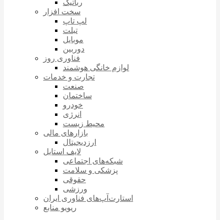
رباتیک
سخت افزار
لپ تاپ
تبلت
موبایل
دوربین
فناوری روز
لوازم خانگی هوشمند
تجارت و خدمات
صنعت
ساختمان
خودرو
انرژی
محیط زیست
بازارهای مالی
ارزدیجیتال
لایف استایل
شبکه‌های اجتماعی
پزشکی و سلامت
حقوقی
ورزشی
استارت‌آپ‌های فناوری ایران
ریویو منابع