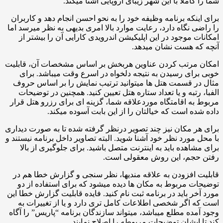
شما را کاملا با این شهر زیبای اروپایی آشنا میکند.
برای اینکه برنامه وظیفه خود را به نحو احسن انجام دهد و کاربران
را راضی نگاه دارد، رعایت موارد بالا امری بدیهی به نظر میرسد اما
امکانات موجود در این اپلیکیشن اندرویدی کارایی آن را بیشتر از
آنچه که هست نشان میدهد.
امکان مرتب کردن عناوین هربخش بر اساس مشخصات آن، قابلیت
خوبی برای رسیدن به نتیجه دلخواه در اسرع وقت میباشد. برای
مثال در قسمت هتل ها میتوانید ترتیب نمایش را بر اساس حروف
الفبا، رتبه و یا تعداد ستاره هتل تعیین کنید. همچنین در توضیحات
مربوط به اقامتگاه موردعلاقه شما، گزینه ای برای رزرو هتل قرار
داده شده است که خیالتان را از این بابت آسوده میکند.
برای هر مکان نیز چند تصویر درنظر گرفته شده تا به صورت دیداری
با محل مورد نظر خود آشنا شوید. البته تصاویر داخل برنامه نیستند و
برای مشاهده باید به اینترنت متصل باشید. برای جلوگیری از بالا
رفتن حجم، این روش معقولی است.
قابلیت افزودن به علاقه مندیها، نظر سنجی و گزارش خطا هم در
توضیحات مربوط به مکان ها دیده میشود که برای استفاده از دو
مورد آخر باید در برنامه ثبت نام کنید. فایده قابلیت گزارش خطا این
است که اگر شخصی اطلاعات کامل تری دارد و یا از تغییرات به
وجود آمده مطلع میباشد، میتواند سازندگان برنامه “پاریس” را آگاه
کند تا ایشان توضیحات مربوطه را اصلاح نمایند.