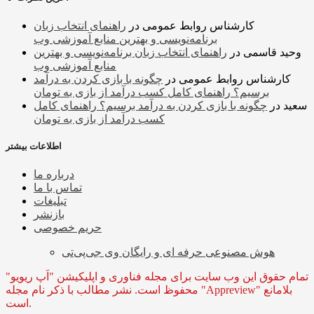
کارشناس روابط عمومی
در
راهنمای انتخاب زبان
برنامه‌نویسی و بهترین منابع آموزشی وب
وحید قاسمی
در
راهنمای انتخاب زبان برنامه‌نویسی و بهترین
منابع آموزشی وب
کارشناس روابط عمومی
در
چگونه با بازی کردن به درآمد
برسیم؟ راهنمای کامل کسب درآمد از بازی به تومان
سعید
در
چگونه با بازی کردن به درآمد برسیم؟ راهنمای کامل
کسب درآمد از بازی به تومان
اطلاعات بیشتر
درباره ما
تماس با ما
تبلیغات
بازنشر
حریم خصوصی
هوش مصنوعی حرفه ای و رایگان وی جی‌پی‌تی
تمام حقوق این وب سایت برای مجله فناوری و اپلیکیشن "اَپ ریویو"
محفوظ است. نشر مطالب با ذکر نام مجله "Appreview" بلامانع
است.