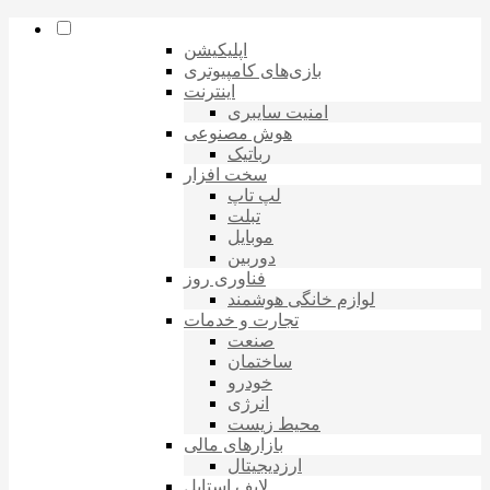
اپلیکیشن
بازی‌های کامپیوتری
اینترنت
امنیت سایبری
هوش مصنوعی
رباتیک
سخت افزار
لپ تاپ
تبلت
موبایل
دوربین
فناوری روز
لوازم خانگی هوشمند
تجارت و خدمات
صنعت
ساختمان
خودرو
انرژی
محیط زیست
بازارهای مالی
ارزدیجیتال
لایف استایل