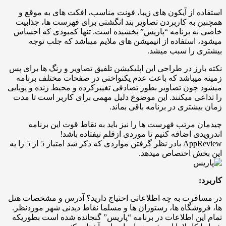
استفاده از آیکون های زیبا، فونت مناسب، افکت های به موقع و
همچنین به کاربردن تصاویر بند انگشتی برای فهرست ها، جذابیت
خاصی به برنامه “پاریس” بخشیده است. تنها کمبودی که احساس
میشود، استفاده از انیمیشن های ملایم میباشد که جلب توجه
بیشتری را سبب میشد.
نکته بارز در طراحی این اپلیکیشن تلفیق تصاویر و رنگ ها برای پس
زمینه میباشد که باعث عدم یکنواختی در صفحات مختلف برنامه
میشود چون تصاویر بطور تصادفی تغییرکرده و محیط زنده و پویایی
را تداعی میکنند. این موضوع دلیل مهمی برای کاربر است تا مدت
زمان بیشتری در برنامه باقی بماند.
چیدمان مرتب فهرست ها را نیز باید به نقاط قوت این برنامه
اندرویدی اضافه کنیم تا موردی ازقلم نیفتاده باشد!
AppReview بادر نظر گرفتن مواردی که ذکر شد امتیاز 5 از 5 را به
این بخش اختصاص میدهد.
کاربرد:
در مسافرت به چه اطلاعاتی احتیاج دارید؟ آدرس و مشخصات هتل
ها، فروشگاه ها، رستوران ها و مسلما نقاط دیدنی شهر موردنظر.
تمام این اطلاعات در برنامه “پاریس” گنجانده شده است بطوریکه