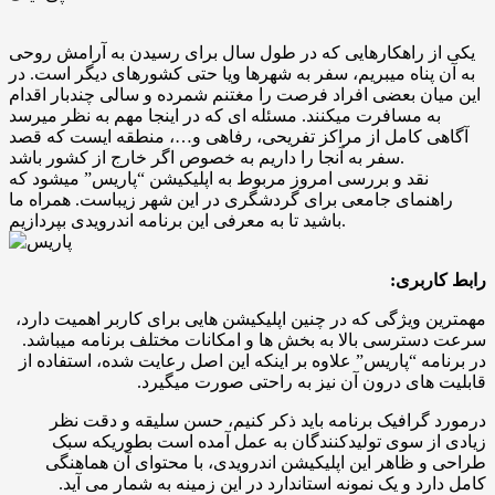
یکی از راهکارهایی که در طول سال برای رسیدن به آرامش روحی
به آن پناه میبریم، سفر به شهرها ویا حتی کشورهای دیگر است. در
این میان بعضی افراد فرصت را مغتنم شمرده و سالی چندبار اقدام
به مسافرت میکنند. مسئله ای که در اینجا مهم به نظر میرسد
آگاهی کامل از مراکز تفریحی، رفاهی و…، منطقه ایست که قصد
سفر به آنجا را داریم به خصوص اگر خارج از کشور باشد.
نقد و بررسی امروز مربوط به اپلیکیشن “پاریس” میشود که
راهنمای جامعی برای گردشگری در این شهر زیباست. همراه ما
باشید تا به معرفی این برنامه اندرویدی بپردازیم.
رابط کاربری:
مهمترین ویژگی که در چنین اپلیکیشن هایی برای کاربر اهمیت دارد،
سرعت دسترسی بالا به بخش ها و امکانات مختلف برنامه میباشد.
در برنامه “پاریس” علاوه بر اینکه این اصل رعایت شده، استفاده از
قابلیت های درون آن نیز به راحتی صورت میگیرد.
درمورد گرافیک برنامه باید ذکر کنیم، حسن سلیقه و دقت نظر
زیادی از سوی تولیدکنندگان به عمل آمده است بطوریکه سبک
طراحی و ظاهر این اپلیکیشن اندرویدی، با محتوای آن هماهنگی
کامل دارد و یک نمونه استاندارد در این زمینه به شمار می آید.