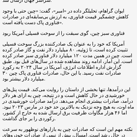
سراسر جهان ارسال شد.
ایوان گراهام، تحلیلگر داده در «امبر»، گفت: «چین حتی با وجود
کاهش چشمگیر قیمت فناوری، به ارزش بی‌سابقه‌ای در صادرات
فناوری پاک دست یافته است».
فناوری سبز چین، گوی سبقت را از سوخت فسیلی آمریکا ربود
آمریکا که خود را به عنوان یک صادرکننده بزرگ سوخت فسیلی
تثبیت کرده است، تا ژوئیه، ۸۰ میلیارد دلار نفت و گاز صادر کرده
است. چین در همین مدت ۱۲۰ میلیارد دلار فناوری سبز صادر کرده
است. این آمار، ادامه روند مشاهده شده در سال‌های قبل بود. طبق
گزارش اداره اطلاعات انرژی، آمریکا در سال ۲۰۲۴ به رکورد
صادرات نفت رسید. با این حال، صادرات فناوری پاک چین ۳۰
میلیارد دلار بیشتر بود.
این درآمدها، تنها بخشی از داستان را روایت می‌کند. قیمت پنل‌های
خورشیدی در حال کاهش است و در نتیجه، چین به ازای هر دلار
درآمد، صادرات بیشتری انجام می‌دهد. درآمد صادرات خورشیدی در
ماه اوت، به هیچ وجه نزدیک به بالاترین حد خود در مارس ۲۰۲۳ نبود.
اما ۴۶ هزار مگاوات ظرفیت برق ارسال شده به خارج از کشور،
رکوردی را بر جای گذاشت.
نکته مهم این است که صادرات چین به بازارهای نوظهور به سرعت
در حال رشد است. امسال، بیش از نیمی از صادرات خودروهای