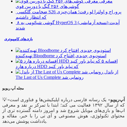
معرفی
گوشی‌های ۲۵۶ گیگ با دوربین قوی
ضخامت گلکسی S26 پرو، اج و اولترا لو رفت؛ همان‌چیزی
که انتظار داشتیم
۸ گوشی شیائومی به HyperOS 3 (نسخه آزمایشی) آپدیت
شدند
بازی‌های کامپیوتری
تهیه‌کننده Bloodborne استودیوی جدیدی افتتاح کرد
۵ افسانه
درباره هارد HDD که نباید باور کنید
از باندل
The Last of Us Complete رونمایی شد
مجله اَپ ریویو
اَپ‌ریویو
» یک رسانه فارسی درباره اپلیکیشن‌ها و فناوری است
💡«
که از سال ۱۳۹۲ فعالیت می کند؛ ابتدا با تمرکز بر نقد و معرفی
اپ‌ها و بازی‌های موبایل شروع شد و امروز دامنه گسترده تری از
محتوای تکنولوژی، هوش مصنوعی و آی تی را با خبر، مقاله و
یادداشت پوشش می‌دهد.