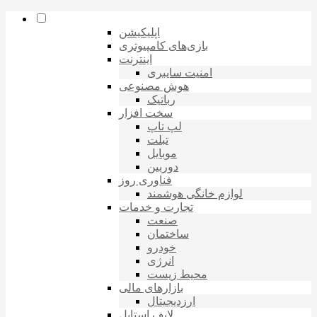
اپلیکیشن
بازی‌های کامپیوتری
اینترنت
امنیت سایبری
هوش مصنوعی
رباتیک
سخت افزار
لپ تاپ
تبلت
موبایل
دوربین
فناوری روز
لوازم خانگی هوشمند
تجارت و خدمات
صنعت
ساختمان
خودرو
انرژی
محیط زیست
بازارهای مالی
ارزدیجیتال
لایف استایل