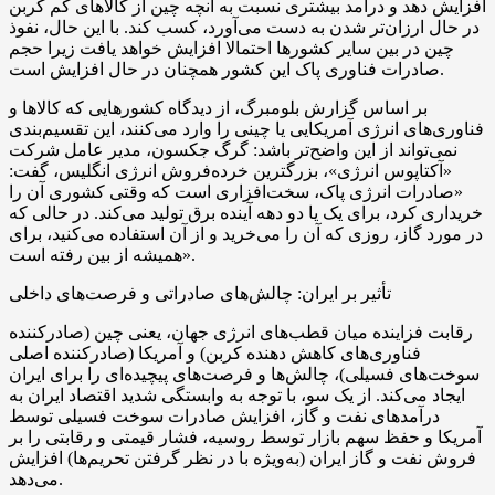
افزایش دهد و درآمد بیشتری نسبت به آنچه چین از کالاهای کم کربن
در حال ارزان‌تر شدن به دست می‌آورد، کسب کند. با این حال، نفوذ
چین در بین سایر کشورها احتمالا افزایش خواهد یافت زیرا حجم
صادرات فناوری پاک این کشور همچنان در حال افزایش است.
بر اساس گزارش بلومبرگ، از دیدگاه کشورهایی که کالاها و
فناوری‌های انرژی آمریکایی یا چینی را وارد می‌کنند، این تقسیم‌بندی
نمی‌تواند از این واضح‌تر باشد: گرگ جکسون، مدیر عامل شرکت
«آکتاپوس انرژی»، بزرگترین خرده‌فروش انرژی انگلیس، گفت:
«صادرات انرژی پاک، سخت‌افزاری است که وقتی کشوری آن را
خریداری کرد، برای یک یا دو دهه آینده برق تولید می‌کند. در حالی که
در مورد گاز، روزی که آن را می‌خرید و از آن استفاده می‌کنید، برای
همیشه از بین رفته است».
تأثیر بر ایران: چالش‌های صادراتی و فرصت‌های داخلی
رقابت فزاینده میان قطب‌های انرژی جهان، یعنی چین (صادرکننده
فناوری‌های کاهش دهنده کربن) و آمریکا (صادرکننده اصلی
سوخت‌های فسیلی)، چالش‌ها و فرصت‌های پیچیده‌ای را برای ایران
ایجاد می‌کند. از یک سو، با توجه به وابستگی شدید اقتصاد ایران به
درآمدهای نفت و گاز، افزایش صادرات سوخت فسیلی توسط
آمریکا و حفظ سهم بازار توسط روسیه، فشار قیمتی و رقابتی را بر
فروش نفت و گاز ایران (به‌ویژه با در نظر گرفتن تحریم‌ها) افزایش
می‌دهد.