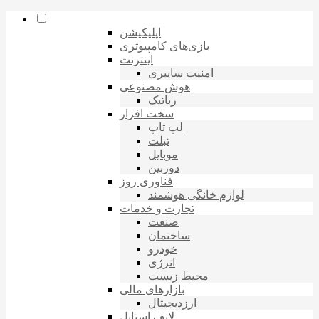
اپلیکیشن
بازی‌های کامپیوتری
اینترنت
امنیت سایبری
هوش مصنوعی
رباتیک
سخت افزار
لپ تاپ
تبلت
موبایل
دوربین
فناوری روز
لوازم خانگی هوشمند
تجارت و خدمات
صنعت
ساختمان
خودرو
انرژی
محیط زیست
بازارهای مالی
ارزدیجیتال
لایف استایل