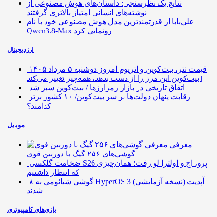
نتایج یک نظرسنجی: داستان‌های هوش مصنوعی از
نوشته‌های انسانی امتیاز بالاتری گرفتند
علی‌بابا از قدرتمندترین مدل هوش مصنوعی خود با نام
Qwen3.8-Max رونمایی کرد
ارزدیجیتال
قیمت تتر، بیت‌کوین و اتریوم امروز دوشنبه ۵ مرداد ۱۴۰۵
| بیت‌کوین این مرز را از دست بدهد، همه‌چیز تغییر می‌کند
اتفاق تاریخی در بازار رمزارزها / بیت‌کوین سبز شد
رقابت پنهان دولت‌ها بر سر بیت‌کوین/ ۱۰ کشور برتر
کدامند؟
موبایل
معرفی
گوشی‌های ۲۵۶ گیگ با دوربین قوی
ضخامت گلکسی S26 پرو، اج و اولترا لو رفت؛ همان‌چیزی
که انتظار داشتیم
۸ گوشی شیائومی به HyperOS 3 (نسخه آزمایشی) آپدیت
شدند
بازی‌های کامپیوتری