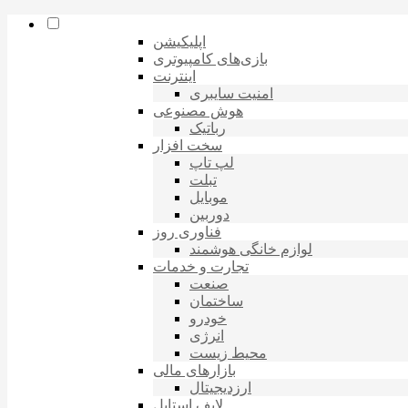
اپلیکیشن
بازی‌های کامپیوتری
اینترنت
امنیت سایبری
هوش مصنوعی
رباتیک
سخت افزار
لپ تاپ
تبلت
موبایل
دوربین
فناوری روز
لوازم خانگی هوشمند
تجارت و خدمات
صنعت
ساختمان
خودرو
انرژی
محیط زیست
بازارهای مالی
ارزدیجیتال
لایف استایل