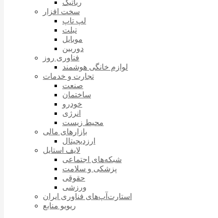
رباتیک
سخت افزار
لپ تاپ
تبلت
موبایل
دوربین
فناوری روز
لوازم خانگی هوشمند
تجارت و خدمات
صنعت
ساختمان
خودرو
انرژی
محیط زیست
بازارهای مالی
ارزدیجیتال
لایف استایل
شبکه‌های اجتماعی
پزشکی و سلامت
حقوقی
ورزشی
استارت‌آپ‌های فناوری ایران
ریویو منابع