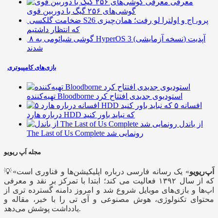
معرفی
گوشی‌های ۲۵۶ گیگ با دوربین قوی
ضخامت گلکسی S26 پرو، اج و اولترا لو رفت؛ همان‌چیزی
که انتظار داشتیم
۸ گوشی شیائومی به HyperOS 3 (نسخه آزمایشی) آپدیت
شدند
بازی‌های کامپیوتری
تهیه‌کننده Bloodborne استودیوی جدیدی افتتاح کرد
۵ افسانه
درباره هارد HDD که نباید باور کنید
از باندل
The Last of Us Complete رونمایی شد
مجله اَپ ریویو
اَپ‌ریویو
» یک رسانه فارسی درباره اپلیکیشن‌ها و فناوری است
💡«
که از سال ۱۳۹۲ فعالیت می کند؛ ابتدا با تمرکز بر نقد و معرفی
اپ‌ها و بازی‌های موبایل شروع شد و امروز دامنه گسترده تری از
محتوای تکنولوژی، هوش مصنوعی و آی تی را با خبر، مقاله و
یادداشت پوشش می‌دهد.