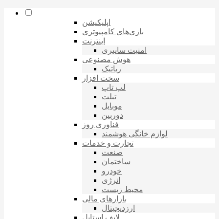
اپلیکیشن
بازی‌های کامپیوتری
اینترنت
امنیت سایبری
هوش مصنوعی
رباتیک
سخت افزار
لپ تاپ
تبلت
موبایل
دوربین
فناوری روز
لوازم خانگی هوشمند
تجارت و خدمات
صنعت
ساختمان
خودرو
انرژی
محیط زیست
بازارهای مالی
ارزدیجیتال
لایف استایل