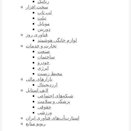
رباتیک
سخت افزار
لپ تاپ
تبلت
موبایل
دوربین
فناوری روز
لوازم خانگی هوشمند
تجارت و خدمات
صنعت
ساختمان
خودرو
انرژی
محیط زیست
بازارهای مالی
ارزدیجیتال
لایف استایل
شبکه‌های اجتماعی
پزشکی و سلامت
حقوقی
ورزشی
استارت‌آپ‌های فناوری ایران
ریویو منابع