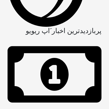
پربازدیدترین اخبار َاپ ریویو