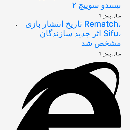
نینتندو سوییچ ۲
1 سال پیش
تاریخ انتشار بازی Rematch،
اثر جدید سازندگان Sifu،
مشخص شد
1 سال پیش