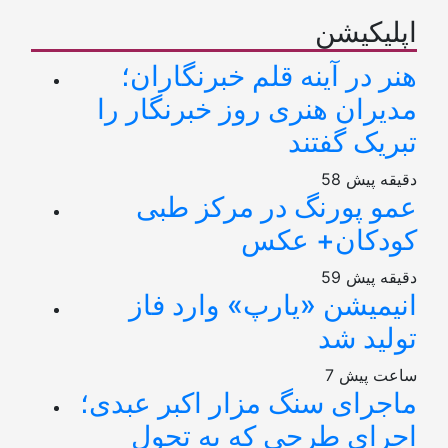
اپلیکیشن
هنر در آینه قلم خبرنگاران؛
مدیران هنری روز خبرنگار را
تبریک گفتند
58 دقیقه پیش
عمو پورنگ در مرکز طبی
کودکان+ عکس
59 دقیقه پیش
انیمیشن «یارپ» وارد فاز
تولید شد
7 ساعت پیش
ماجرای سنگ مزار اکبر عبدی؛
اجرای طرحی که به تحول