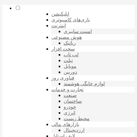
اپلیکیشن
بازی‌های کامپیوتری
اینترنت
امنیت سایبری
هوش مصنوعی
رباتیک
سخت افزار
لپ تاپ
تبلت
موبایل
دوربین
فناوری روز
لوازم خانگی هوشمند
تجارت و خدمات
صنعت
ساختمان
خودرو
انرژی
محیط زیست
بازارهای مالی
ارزدیجیتال
لایف استایل