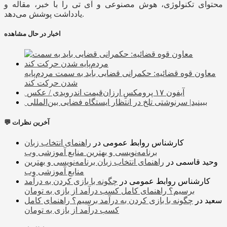
محتوای تکنولوژی، هوش مصنوعی و آی تی را با خبر، مقاله و
یادداشت پوشش می‌دهد.
اخبار در حال مشاهده
معاون قوه قضائیه: حکمرانی قضایی باید به سمت مردم‌پایه
شدن حرکت کند
آیفون ۱۷ پرومکسِ ارزان‌قیمت اندرویدی / عکس
ببینید| سرنوشتی تلخ در انتظار ایستگاه فضایی بین‌المللی
💬 آخرین نظرات
کارشناس روابط عمومی
در
راهنمای انتخاب زبان
برنامه‌نویسی و بهترین منابع آموزشی وب
وحید قاسمی
در
راهنمای انتخاب زبان برنامه‌نویسی و بهترین
منابع آموزشی وب
کارشناس روابط عمومی
در
چگونه با بازی کردن به درآمد
برسیم؟ راهنمای کامل کسب درآمد از بازی به تومان
سعید
در
چگونه با بازی کردن به درآمد برسیم؟ راهنمای کامل
کسب درآمد از بازی به تومان