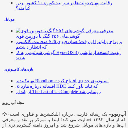
رقابت پنهان دولت‌ها بر سر بیت‌کوین/ ۱۰ کشور برتر
کدامند؟
موبایل
معرفی
گوشی‌های ۲۵۶ گیگ با دوربین قوی
ضخامت گلکسی S26 پرو، اج و اولترا لو رفت؛ همان‌چیزی
که انتظار داشتیم
۸ گوشی شیائومی به HyperOS 3 (نسخه آزمایشی) آپدیت
شدند
بازی‌های کامپیوتری
تهیه‌کننده Bloodborne استودیوی جدیدی افتتاح کرد
۵ افسانه درباره هارد HDD که نباید باور کنید
از باندل The Last of Us Complete رونمایی شد
مجله اَپ ریویو
اَپ‌ریویو
» یک رسانه فارسی درباره اپلیکیشن‌ها و فناوری است
💡«
که از سال ۱۳۹۲ فعالیت می کند؛ ابتدا با تمرکز بر نقد و معرفی
اپ‌ها و بازی‌های موبایل شروع شد و امروز دامنه گسترده تری از