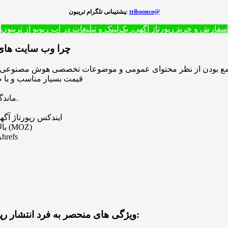
triboonco@
پشتیبانی تلگرام تریبون:
سفارش و خرید رپورتاژ آگهی، بک‌لینک و تبلیغات در اپ ریویو از تریبون
چرا وب سایت های م
• قیمت بسیار مناسب و با 
• ماندگاری دائمی رپورتاژ آگهی تا زمانی که این سایت پابرجا و برقرار باشد.
• ایندکس رپورتاژ آ
• دامین آتوریتی (DA) بالا و پیج آتوریتی (PA) بالا در موتور آنالیز لینک ماز (MOZ)
• امتیاز دامنه (DR) بالا و امتیاز صفحه (UR) بالا در موتور
ویژگی های منحصر به فرد انتشار رپورتاژ آگهی در اپ ریویو که در دیگر وب سایت ها نمی یابید: