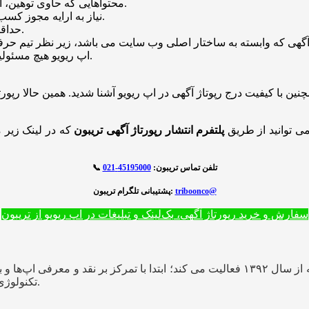
• محتواهایی که حاوی توهین، افترا و خلاف قوانین جمهوری اسلامی ایران باشد منتشر نخواهند شد.
• سایت های فروشگاهی بانه ای (baneh) نیاز به ارایه مجوز کسب و کار صنفی و مجازی دارند.
• حداقل تعداد کلمات رپورتاژ آگهی باید 600 کلمه و حداکثر 9000 کلمه باشد.
• اپ ریویو هیچ مسئولیتی نسبت به محتوای منتشر شده در رپورتاژهای آگهی و خبری ندارد.
نین با کیفیت درج رپوتاژ آگهی در اپ ریویو آشنا شدید. همین حالا رپور
می توانید از طریق
پلتفرم انتشار رپورتاژ آگهی تریبون
که در لینک زیر
تلفن تماس تریبون:
45195000-021
📞
triboonco@
پشتیبانی تلگرام تریبون:
سفارش و خرید رپورتاژ آگهی، بک‌لینک و تبلیغات در اپ ریویو از تریبون
» یک رسانه فارسی درباره اپلیکیشن‌ها و فناوری است که از سال ۱۳۹۲ فعالیت می کند؛ اب
تکنولوژی، هوش مصنوعی و آی تی را با خبر، مقاله و یادداشت پوشش می‌دهد.