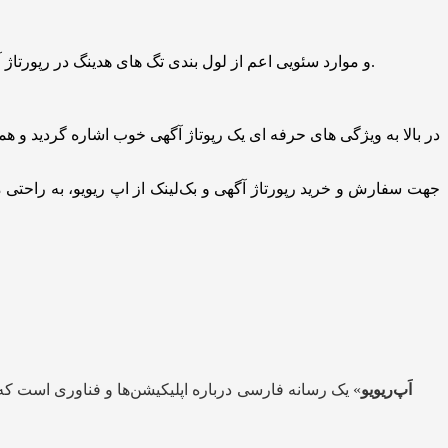
• ساختار سئو آن پیج (on page) و موارد سئویی اعم از لول بندی تگ های هدینگ در رپورتاژ آگهی که وابسته به ساختار اصلی وب سایت می باشد، زیر نظر تیم حرفه ای سئو اصلاح و اعمال خواهد گردید.
در بالا به ویژگی های حرفه ای یک رپوتاژ آگهی خوب اشاره گردید و همچ
جهت سفارش و خرید رپورتاژ آگهی و بک‌لینک از اپ ریویو، به راحتی 
اَپ‌ریویو