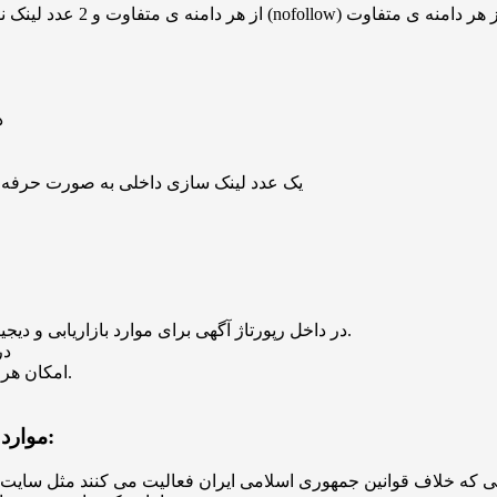
 رپورتاژ به صورت 6 عدد لینک فالو (follow) از هر دامنه ی متفاوت و 2 عدد لینک نوفالو (nofollow) از هر دامنه ی متفاوت
• 
• یک عدد لینک سازی داخلی به صورت حرف
• درج دکمه (Button) فراخوان عمل (CTA) در داخل رپورتاژ آگهی برای موارد بازاریابی و دیجیتال مارکتینگ رایگان است.
• 
• امکان هر نوع تغییر مثلا در لینک ها و محتوا بعد از درج رپورتاژ آگهی وجود دارد.
موارد زیر را قبل از درج رپورتاژ آگهی در اپ ریویو در نظر بگیرید: