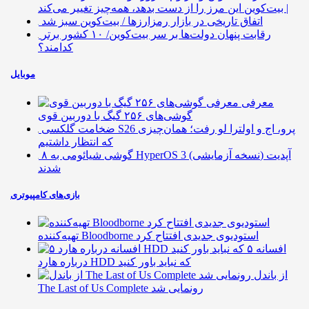
| بیت‌کوین این مرز را از دست بدهد، همه‌چیز تغییر می‌کند
اتفاق تاریخی در بازار رمزارزها / بیت‌کوین سبز شد
رقابت پنهان دولت‌ها بر سر بیت‌کوین/ ۱۰ کشور برتر
کدامند؟
موبایل
معرفی
گوشی‌های ۲۵۶ گیگ با دوربین قوی
ضخامت گلکسی S26 پرو، اج و اولترا لو رفت؛ همان‌چیزی
که انتظار داشتیم
۸ گوشی شیائومی به HyperOS 3 (نسخه آزمایشی) آپدیت
شدند
بازی‌های کامپیوتری
تهیه‌کننده Bloodborne استودیوی جدیدی افتتاح کرد
۵ افسانه
درباره هارد HDD که نباید باور کنید
از باندل
The Last of Us Complete رونمایی شد