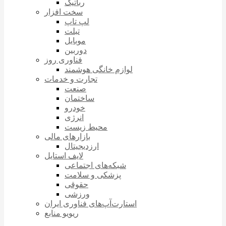
رباتیک
سخت افزار
لپ تاپ
تبلت
موبایل
دوربین
فناوری روز
لوازم خانگی هوشمند
تجارت و خدمات
صنعت
ساختمان
خودرو
انرژی
محیط زیست
بازارهای مالی
ارزدیجیتال
لایف استایل
شبکه‌های اجتماعی
پزشکی و سلامت
حقوقی
ورزشی
استارت‌آپ‌های فناوری ایران
ریویو منابع