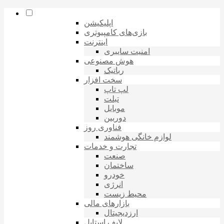
اپلیکیشن
بازی‌های کامپیوتری
اینترنت
امنیت سایبری
هوش مصنوعی
رباتیک
سخت افزار
لپ تاپ
تبلت
موبایل
دوربین
فناوری روز
لوازم خانگی هوشمند
تجارت و خدمات
صنعت
ساختمان
خودرو
انرژی
محیط زیست
بازارهای مالی
ارزدیجیتال
لایف استایل