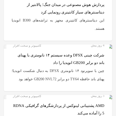
پردازش هوش مصنوعی در میدان جنگ؛ پالانتیر از
دیتاسنترهای سیار کانتینری رونمایی کرد
این دیتاسنترهای کانتینری مجهز به تراشه‌های B300 انویدیا
هستند.
4 روز پیش
کامپیوتر و سخت افزار
شرکت چینی DFSX وعده سیستم ۱۴ نانومتری با پهنای
باند دو برابر GB200 انویدیا را داد
چین با سوپرنود ۱۴ نانومتری DFSX به دنبال شکست انویدیا؛
پهنای باند حافظه TY64 دو برابر GB200 NVL72 خواهد بود
5 روز پیش
کامپیوتر و سخت افزار
AMD پشتیبانی لینوکس از پردازشگرهای گرافیکی RDNA
5 را آماده می‌کند