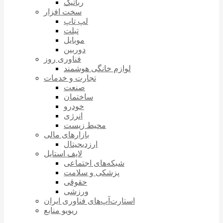
رباتیک
سخت افزار
لپ تاپ
تبلت
موبایل
دوربین
فناوری روز
لوازم خانگی هوشمند
تجارت و خدمات
صنعت
ساختمان
خودرو
انرژی
محیط زیست
بازارهای مالی
ارزدیجیتال
لایف استایل
شبکه‌های اجتماعی
پزشکی و سلامت
حقوقی
ورزشی
استارت‌آپ‌های فناوری ایران
ریویو منابع