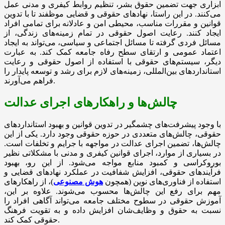
ابزاری جهت تضمین حقوق بشر، تنظیم روابط کیفری و مدنی عمل
می‌کنند. در این راستا، نهادهای حقوقی و قضایی موظفند تا با تدوین
قوانین و مقررات مناسب، محیطی امن و عادلانه برای تمامی افراد
ایجاد کنند. رعایت اصول حقوقی در تمام زمینه‌های زندگی، از
مسائل فردی گرفته تا مسائل اجتماعی و سیاسی، می‌تواند به ایجاد
اعتماد عمومی و ارتقای سطح رفاه جامعه کمک کند. به عبارت
دیگر، سیستم‌های حقوقی با استفاده از اصول حقوقی و رعایت
استانداردهای بین‌المللی، زمینه‌های لازم برای رشد و توسعه پایدار را
فراهم می‌آورند.
چالش‌ها و راهکارهای اجرای عدالت
با وجود پیشرفت‌های چشمگیر در تدوین قوانین و بهبود استانداردهای
حقوقی، چالش‌های متعددی در حوزه حقوقی وجود دارد. یکی از این
چالش‌ها، تضمین اجرای عدالت در مواجهه با جرایم و تخلفات است.
در بسیاری از موارد، اجرای قوانین کیفری و مدنی با مشکلاتی نظیر
بوروکراسی و کمبود منابع مواجه می‌شود. از این رو، بهبود
فرآیندهای حقوقی، افزایش شفافیت در عملکرد نهادهای قضایی و
استفاده از فناوری‌های نوین (همچون
هوش مصنوعی
)، از راهکارهای
مهم برای رفع این چالش‌ها محسوب می‌شوند. علاوه بر این،
آموزش حقوقی در سطوح مختلف جامعه می‌تواند آگاهی افراد را
نسبت به حقوق و وظایف‌شان افزایش داده و به تقویت فرهنگ
حقوقی کمک کند.