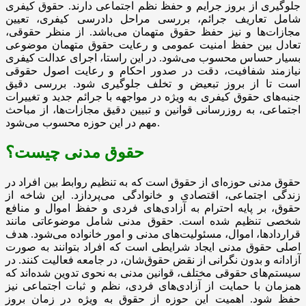
جلوگیری از بروز جرایم و حفظ نظم اجتماعی دارند. حقوق کیفری
شامل تعاریف جرائم، بررسی مراحل دادرسی کیفری، تعیین
مجازات‌ها و نیز حفظ حقوق متهمان می‌باشد. از منظر حقوقی،
تعادل بین حفظ امنیت عمومی و رعایت حقوق متهمان موضوعی
بسیار حساس محسوب می‌شود. در این راستا، اجرای عدالت کیفری
نیازمند شفافیت، دقت در صدور احکام و رعایت اصول حقوقی
است تا از بروز تبعیض و تخلف جلوگیری شود. بررسی دقیق
جنبه‌های حقوق کیفری به ویژه در مواجهه با جرائم جدید و تغییرات
اجتماعی، به روزرسانی قوانین و تبیین دقیق مجازات‌ها، از مباحث
مهم در این حوزه محسوب می‌شود.
حقوق مدنی چیست؟
حقوق مدنی حوزه‌ای از حقوق است که به تنظیم روابط بین افراد در
زندگی اجتماعی، اقتصادی و خانوادگی می‌پردازد. این شاخه از
حقوق، بر پایه احترام به آزادی‌های فردی و حفظ اموال و منافع
شخصی تنظیم شده است. حقوق مدنی شامل موضوعاتی مانند
قراردادها، اموال، مسئولیت‌های مدنی و امور خانواده می‌شود. هدف
اصلی حقوق مدنی ایجاد شرایطی است که افراد بتوانند به صورت
آزادانه و بدون نگرانی از نقض حقوق‌شان، در جامعه فعالیت کنند. در
سیستم‌های حقوقی مختلف، قوانین مدنی به نحوی تدوین شده‌اند که
همزمان با حمایت از آزادی‌های فردی، نظم و ثبات اجتماعی نیز
حفظ شود. اهمیت این حوزه از حقوق به ویژه در زمان بروز