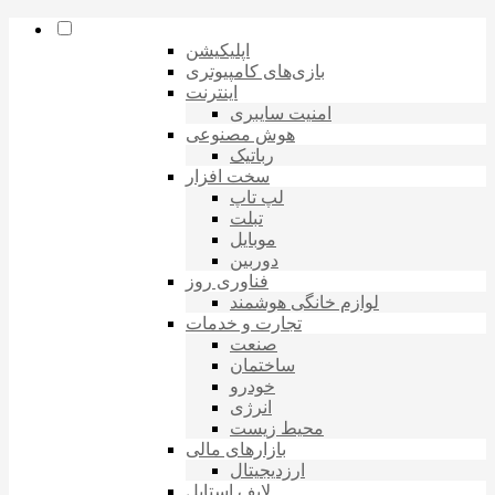
اپلیکیشن
بازی‌های کامپیوتری
اینترنت
امنیت سایبری
هوش مصنوعی
رباتیک
سخت افزار
لپ تاپ
تبلت
موبایل
دوربین
فناوری روز
لوازم خانگی هوشمند
تجارت و خدمات
صنعت
ساختمان
خودرو
انرژی
محیط زیست
بازارهای مالی
ارزدیجیتال
لایف استایل