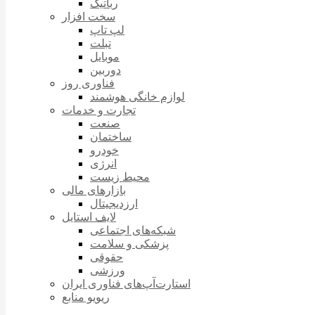
رباتیک
سخت افزار
لپ تاپ
تبلت
موبایل
دوربین
فناوری روز
لوازم خانگی هوشمند
تجارت و خدمات
صنعت
ساختمان
خودرو
انرژی
محیط زیست
بازارهای مالی
ارزدیجیتال
لایف استایل
شبکه‌های اجتماعی
پزشکی و سلامت
حقوقی
ورزشی
استارت‌آپ‌های فناوری ایران
ریویو منابع