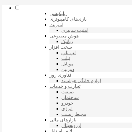
اپلیکیشن
بازی‌های کامپیوتری
اینترنت
امنیت سایبری
هوش مصنوعی
رباتیک
سخت افزار
لپ تاپ
تبلت
موبایل
دوربین
فناوری روز
لوازم خانگی هوشمند
تجارت و خدمات
صنعت
ساختمان
خودرو
انرژی
محیط زیست
بازارهای مالی
ارزدیجیتال
لایف استایل