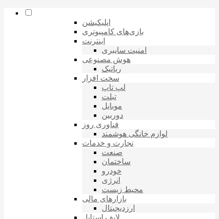
اپلیکیشن
بازی‌های کامپیوتری
اینترنت
امنیت سایبری
هوش مصنوعی
رباتیک
سخت افزار
لپ تاپ
تبلت
موبایل
دوربین
فناوری روز
لوازم خانگی هوشمند
تجارت و خدمات
صنعت
ساختمان
خودرو
انرژی
محیط زیست
بازارهای مالی
ارزدیجیتال
لایف استایل