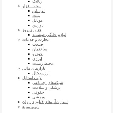
رباتیک
سخت افزار
لپ تاپ
تبلت
موبایل
دوربین
فناوری روز
لوازم خانگی هوشمند
تجارت و خدمات
صنعت
ساختمان
خودرو
انرژی
محیط زیست
بازارهای مالی
ارزدیجیتال
لایف استایل
شبکه‌های اجتماعی
پزشکی و سلامت
حقوقی
ورزشی
استارت‌آپ‌های فناوری ایران
ریویو منابع