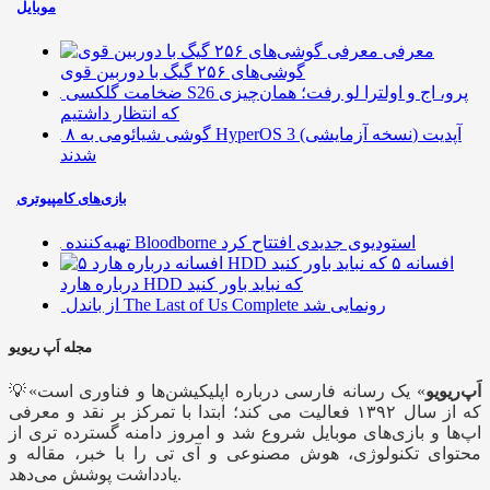
موبایل
معرفی
گوشی‌های ۲۵۶ گیگ با دوربین قوی
ضخامت گلکسی S26 پرو، اج و اولترا لو رفت؛ همان‌چیزی
که انتظار داشتیم
۸ گوشی شیائومی به HyperOS 3 (نسخه آزمایشی) آپدیت
شدند
بازی‌های کامپیوتری
تهیه‌کننده Bloodborne استودیوی جدیدی افتتاح کرد
۵ افسانه
درباره هارد HDD که نباید باور کنید
از باندل The Last of Us Complete رونمایی شد
مجله اَپ ریویو
اَپ‌ریویو
» یک رسانه فارسی درباره اپلیکیشن‌ها و فناوری است
💡«
که از سال ۱۳۹۲ فعالیت می کند؛ ابتدا با تمرکز بر نقد و معرفی
اپ‌ها و بازی‌های موبایل شروع شد و امروز دامنه گسترده تری از
محتوای تکنولوژی، هوش مصنوعی و آی تی را با خبر، مقاله و
یادداشت پوشش می‌دهد.