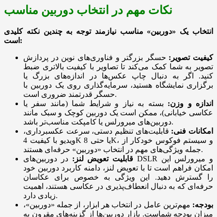
نکات مهم در انتخاب دوربین مناسب
انتخاب یک «دوربین» مناسب نیازمند توجه به چندین نکته کلیدی
است:
کیفیت تصویر:
حسگر بزرگتر و فناوری‌های نوین در پردازش
تصویر به شما کمک می‌کند تا تصاویر با کیفیت بالاتری ضبط
کنید. اگر به دنبال چاپ عکس‌ها در اندازه‌های بزرگ یا
برگزاری نمایشگاه هستید، سرمایه‌گذاری روی یک دوربین با
حسگر قدرتمند ضروری است.
اندازه و وزن:
بسته به نیاز و شرایط شما (مانند سفر یا
عکاسی خیابانی)، ممکن است یک دوربین کوچک و سبک مانند
دوربین‌های میرورلس یا کامپکت مناسب‌تر باشد.
امکانات فنی:
قابلیت‌های تنظیم دستی، سرعت عکسبرداری،
ویدیو با کیفیت 4K یا حتی 8K، و سیستم فوکوس خودکار از
جمله ویژگی‌های مهم در انتخاب «دوربین» حرفه‌ای هستند.
قابلیت تعویض لنز:
در دوربین‌های DSLR و میرورلس این
امکان فراهم است تا با تعویض لنز، دامنه کاربرد دوربین خود
را گسترش دهید. این ویژگی به خصوص برای عکاسان
حرفه‌ای که به دنبال انعطاف‌پذیری در عکاسی هستند، اهمیت
زیادی دارد.
بودجه:
مهم‌ترین عامل در انتخاب هر ابزار، از جمله «دوربین»،
میزان بودجه شماست. بازار دوربین‌ها از گزینه‌های مقرون به