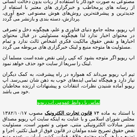
مصنوعی به صورت خودکار با استفاده از ربات بدون دخالت انسانی
از رسانه های پرمخاطب و خبرگزاری های معتبر
با استفاه از
جدیدترین و پیشرفته‌ترین روش‌های هوش مصنوعی جمع آوری،
پردازش، دسته بندی و بازنشر می گردد.
اپ ریویو، مجله جامع دنیای فناوری و علم، هیچگونه دخل و تصرفی
در محتوای اخبار ندارد لذا هیچگونه مسئولیتی در قبال محتوای
اخبارها و نقض حقوق مالکیت فکری اشخاص ثالث ندارد و تمام
مسئولیت ها متوجه منبع و لینک خبرگزاری های مربوطه می گردد.
اپ ریویو اگر متوجه بشود که کپی رایتی نقض شده است مسلما آن
لینک را سریعا از سایت خود حذف خواهد نمود.
تیم اپ ریویو می‌داند که همواره در راه پیشرفت، به کمک دیگران
نیاز دارد و هیچگاه تمامی ایده‌های خوب به ذهن شان نمی‌رسد. اپ
ریویو آماده شنیدن نظرات، انتقادات و پیشنهادات ارزنده مخاطبان
خود می باشد.
تماس با روابط عمومی اپ ریویو
با استناد به ماده ۷۴
قانون تجارت الکترونیک
مصوب ۱۳۸۲/۱۰/۱۷
مجلس شورای اسلامی و با عنایت به اینکه سایت اپ ریویو مصداق
بستر مبادلات الکترونیکی متنی، صوتی و تصویر است، مسئولیت
نقض حقوق تصریح شده مولفان در قانون فوق از قبیل تکثیر، اجرا و
توزیع و یا هر گونه محتوی خلاف قوانین کشور ایران بر عهده منبع