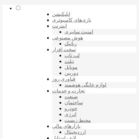
اپلیکیشن
بازی‌های کامپیوتری
اینترنت
امنیت سایبری
هوش مصنوعی
رباتیک
سخت افزار
لپ تاپ
تبلت
موبایل
دوربین
فناوری روز
لوازم خانگی هوشمند
تجارت و خدمات
صنعت
ساختمان
خودرو
انرژی
محیط زیست
بازارهای مالی
ارزدیجیتال
لایف استایل