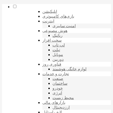
اپلیکیشن
بازی‌های کامپیوتری
اینترنت
امنیت سایبری
هوش مصنوعی
رباتیک
سخت افزار
لپ تاپ
تبلت
موبایل
دوربین
فناوری روز
لوازم خانگی هوشمند
تجارت و خدمات
صنعت
ساختمان
خودرو
انرژی
محیط زیست
بازارهای مالی
ارزدیجیتال
لایف استایل