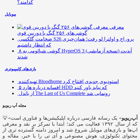
کدامند؟
موبایل
معرفی
گوشی‌های ۲۵۶ گیگ با دوربین قوی
ضخامت گلکسی S26 پرو، اج و اولترا لو رفت؛ همان‌چیزی
که انتظار داشتیم
۸ گوشی شیائومی به HyperOS 3 (نسخه آزمایشی) آپدیت
شدند
بازی‌های کامپیوتری
تهیه‌کننده Bloodborne استودیوی جدیدی افتتاح کرد
۵ افسانه درباره هارد HDD که نباید باور کنید
از باندل The Last of Us Complete رونمایی شد
مجله اَپ ریویو
اَپ‌ریویو
» یک رسانه فارسی درباره اپلیکیشن‌ها و فناوری است
💡«
که از سال ۱۳۹۲ فعالیت می کند؛ ابتدا با تمرکز بر نقد و معرفی
اپ‌ها و بازی‌های موبایل شروع شد و امروز دامنه گسترده تری از
محتوای تکنولوژی، هوش مصنوعی و آی تی را با خبر، مقاله و