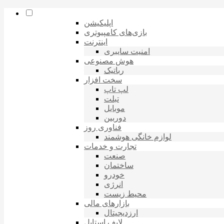
اپلیکیشن
بازی‌های کامپیوتری
اینترنت
امنیت سایبری
هوش مصنوعی
رباتیک
سخت افزار
لپ تاپ
تبلت
موبایل
دوربین
فناوری روز
لوازم خانگی هوشمند
تجارت و خدمات
صنعت
ساختمان
خودرو
انرژی
محیط زیست
بازارهای مالی
ارزدیجیتال
لایف استایل