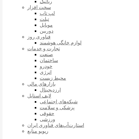
رباتیک
سخت افزار
لپ تاپ
تبلت
موبایل
دوربین
فناوری روز
لوازم خانگی هوشمند
تجارت و خدمات
صنعت
ساختمان
خودرو
انرژی
محیط زیست
بازارهای مالی
ارزدیجیتال
لایف استایل
شبکه‌های اجتماعی
پزشکی و سلامت
حقوقی
ورزشی
استارت‌آپ‌های فناوری ایران
ریویو منابع