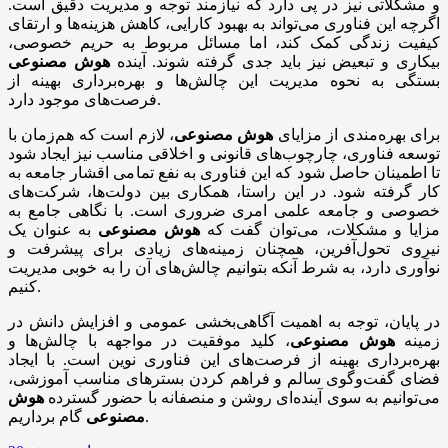
و مشکلاتی نیز در پی دارد که نیازمند توجه و مدیریت دقیق است.
اگرچه این فناوری می‌تواند به بهبود کارایی، کاهش هزینه‌ها و ارتقای
کیفیت زندگی کمک کند، اما مسائل مربوط به حریم خصوصی،
بیکاری و تبعیض نیز باید جدی گرفته شوند. آینده
هوش مصنوعی
بستگی به نحوه مدیریت این چالش‌ها و بهره‌برداری بهینه از
فرصت‌های موجود دارد.
برای بهره‌مندی از مزایای
هوش مصنوعی
، لازم است که هم‌زمان با
توسعه فناوری، چارچوب‌های قانونی و اخلاقی مناسب نیز ایجاد شود
تا اطمینان حاصل شود که این فناوری به نفع تمامی اقشار جامعه به
کار گرفته شود. در این راستا، همکاری بین دولت‌ها، شرکت‌های
خصوصی و جامعه علمی امری ضروری است. با نگاهی جامع به
مزایا و مشکلات، می‌توان گفت که
هوش مصنوعی
به عنوان یک
نیروی تحول‌آفرین، همچنان زمینه‌های زیادی برای پیشرفت و
نوآوری دارد، به شرط آنکه بتوانیم چالش‌های آن را به خوبی مدیریت
کنیم.
در پایان، توجه به اهمیت آگاهی‌بخشی عمومی و افزایش دانش در
زمینه
هوش مصنوعی
، کلید موفقیت در مواجهه با چالش‌ها و
بهره‌برداری بهینه از فرصت‌های این فناوری نوین است. با ایجاد
فضای گفت‌وگوی سالم و فراهم کردن بسترهای مناسب آموزشی،
می‌توانیم به سوی آینده‌ای روشن و منصفانه با حضور گسترده
هوش
گام برداریم.
مصنوعی