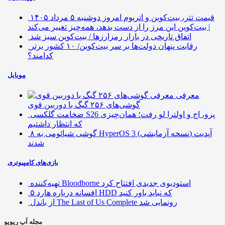
قیمت تتر، بیت‌کوین و اتریوم امروز دوشنبه ۵ مرداد ۱۴۰۵
| بیت‌کوین این مرز را از دست بدهد، همه‌چیز تغییر می‌کند
اتفاق تاریخی در بازار رمزارزها / بیت‌کوین سبز شد
رقابت پنهان دولت‌ها بر سر بیت‌کوین/ ۱۰ کشور برتر
کدامند؟
موبایل
معرفی
گوشی‌های ۲۵۶ گیگ با دوربین قوی
ضخامت گلکسی S26 پرو، اج و اولترا لو رفت؛ همان‌چیزی
که انتظار داشتیم
۸ گوشی شیائومی به HyperOS 3 (نسخه آزمایشی) آپدیت
شدند
بازی‌های کامپیوتری
تهیه‌کننده Bloodborne استودیوی جدیدی افتتاح کرد
۵ افسانه درباره هارد HDD که نباید باور کنید
از باندل The Last of Us Complete رونمایی شد
مجله اَپ ریویو