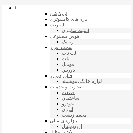
اپلیکیشن
بازی‌های کامپیوتری
اینترنت
امنیت سایبری
هوش مصنوعی
رباتیک
سخت افزار
لپ تاپ
تبلت
موبایل
دوربین
فناوری روز
لوازم خانگی هوشمند
تجارت و خدمات
صنعت
ساختمان
خودرو
انرژی
محیط زیست
بازارهای مالی
ارزدیجیتال
لایف استایل