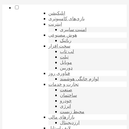
اپلیکیشن
بازی‌های کامپیوتری
اینترنت
امنیت سایبری
هوش مصنوعی
رباتیک
سخت افزار
لپ تاپ
تبلت
موبایل
دوربین
فناوری روز
لوازم خانگی هوشمند
تجارت و خدمات
صنعت
ساختمان
خودرو
انرژی
محیط زیست
بازارهای مالی
ارزدیجیتال
لایف استایل