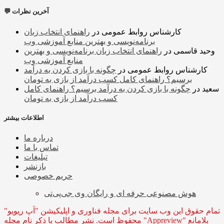
💬 آخرین نظرات
کارشناس روابط عمومی
در
راهنمای انتخاب زبان
برنامه‌نویسی و بهترین منابع آموزشی وب
وحید قاسمی
در
راهنمای انتخاب زبان برنامه‌نویسی و بهترین
منابع آموزشی وب
کارشناس روابط عمومی
در
چگونه با بازی کردن به درآمد
برسیم؟ راهنمای کامل کسب درآمد از بازی به تومان
سعید
در
چگونه با بازی کردن به درآمد برسیم؟ راهنمای کامل
کسب درآمد از بازی به تومان
اطلاعات بیشتر
درباره ما
تماس با ما
تبلیغات
بازنشر
حریم خصوصی
هوش مصنوعی حرفه ای و رایگان وی جی‌پی‌تی
تمام حقوق این وب سایت برای مجله فناوری و اپلیکیشن "اَپ ریویو"
محفوظ است. نشر مطالب با ذکر نام مجله "Appreview" بلامانع