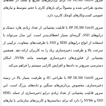
سرور
HP DL360 Gen10
برای پردازش‌های سریع و سبک در فضاهای
محدود طراحی شده و معمولاً برای بارهای کاری با حجم متوسط و نیازهای
عمومی کسب‌وکارهای کوچک کاربرد دارد.
سرور
HP DL380 Gen10
با قابلیت پشتیبانی از تعداد زیادی هارد دیسک و
درایوهای SSD، گزینه‌ای بسیار انعطاف‌پذیر است. این مدل می‌تواند با
استفاده از انواع درایوهای HDD و SSD با ظرفیت‌های متفاوت، ترکیبی از
سرعت بالا و ظرفیت ذخیره‌سازی زیاد را به کاربران ارائه دهد. همچنین
پشتیبانی از فناوری‌های ذخیره‌سازی هوشمند مانند NVMe، امکان
دسترسی سریع‌تر به داده‌ها و افزایش کارایی سیستم را فراهم می‌کند.
سرور
HP DL560 Gen10
با طراحی 4U و ظرفیت بسیار بالا در زمینه
ذخیره‌سازی، مخصوص پردازش‌های سنگین و داده‌های بزرگ است. این
سرور قابلیت پشتیبانی از تعداد زیادی درایو ذخیره‌سازی از جمله HDD،
SSD و NVMe را دارد که برای دیتاسنترها و کاربردهای سازمانی با نیازهای