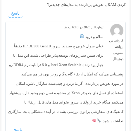
کردن RAM یا تعویض پردازنده به مدل‌های جدیدتر؟
پاسخ
ژوئن 10, 2025 در 6:18 ب.ظ
سلام و درود
کارشناس
خیلی سوال خوبی پرسیدید. سرور HP DL560 Gen10 دقیقاً
روابط
عمومی
برای همین سناریوهای توسعه‌پذیر طراحی شده. این مدل تا
دیجیتال
چهار پردازنده Intel Xeon Scalable و تا 6 ترابایت رم DDR4 رو
پشتیبانی می‌کنه که امکان ارتقاء گام‌به‌گام رو براتون فراهم می‌کنه.
در مورد تعویض پردازنده، اگر مادربرد و چیپ‌ست سازگار باشن، امکان
استفاده از نسل‌های جدیدتر Xeon در محدوده نسل دوم وجود داره. پیشنهاد
می‌کنیم هنگام خرید از ولکان سرور بخواید مدل‌های قابل ارتقاء یا
کانفیگ‌های سفارشی براتون بررسی بشه تا در آینده مشکلی بابت سازگاری
نداشته باشید.
پاسخ