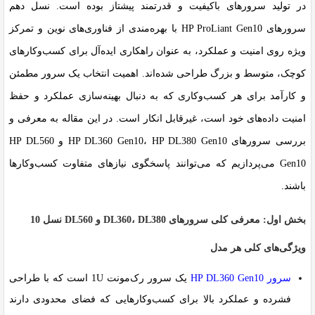
در تولید سرورهای باکیفیت و قدرتمند پیشتاز بوده است. نسل دهم
سرورهای HP ProLiant Gen10 با بهره‌مندی از فناوری‌های نوین و تمرکز
ویژه روی امنیت و عملکرد، به عنوان راهکاری ایده‌آل برای کسب‌وکارهای
کوچک، متوسط و بزرگ طراحی شده‌اند. اهمیت انتخاب یک سرور مطمئن
و کارآمد برای هر کسب‌وکاری که به دنبال بهینه‌سازی عملکرد و حفظ
امنیت داده‌های خود است، غیرقابل انکار است. در این مقاله به معرفی و
بررسی سرورهای HP DL360 Gen10، HP DL380 Gen10 و HP DL560
Gen10 می‌پردازیم که می‌توانند پاسخگوی نیازهای متفاوت کسب‌وکارها
باشند.
بخش اول: معرفی کلی سرورهای DL360، DL380 و DL560 نسل 10
ویژگی‌های کلی هر مدل
سرور
HP DL360 Gen10
یک سرور رک‌مونت 1U است که با طراحی
فشرده و عملکرد بالا برای کسب‌وکارهایی که فضای محدودی دارند