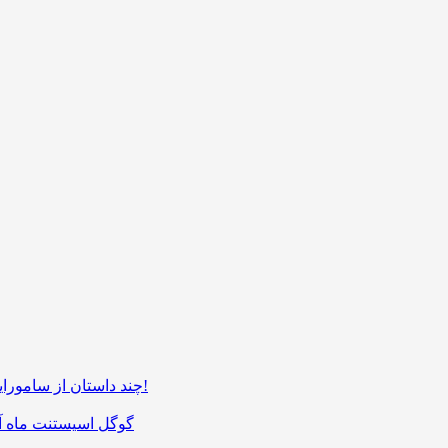
چند داستان از سامورایی‌ها، گرمی‌ها و ماجرای هفت سال دوری از موسیقی!
گوگل اسیستنت ماه آی