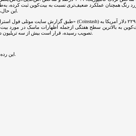
این حال، هیچ‌کدام از این‌ها به رشد ۹۶.۶ درصدی قیمت بیت‌کوین نزدیک نیستند.
طبق گزارش سایت موتلی فول استرالیا، منا تئودورو، یکی از بنیانگذاران 
‌کوین به بالاترین سطح هفتگی ازجمله اظهارات ماسک در مورد بیت‌کو
تصویب رسیده، قرار است بیش از سه تریلیون دلار به بدهی آمریکا اضافه کند که قیمت بیت‌کوین را تقویت خواهد کرد.
این رده حاوی تغییرات قیمتی ۱۰ ارز دیجیتالی بزرگ از نظر ارزش بازار است.