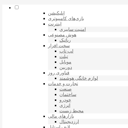
اپلیکیشن
بازی‌های کامپیوتری
اینترنت
امنیت سایبری
هوش مصنوعی
رباتیک
سخت افزار
لپ تاپ
تبلت
موبایل
دوربین
فناوری روز
لوازم خانگی هوشمند
تجارت و خدمات
صنعت
ساختمان
خودرو
انرژی
محیط زیست
بازارهای مالی
ارزدیجیتال
لایف استایل