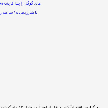
عجیب و تا حدی باورنکردنی؛ هکرها راه نفوذ به Passkeyهای گوگل را پیدا کردند
لپ‌تاپ فوق‌سبک هواوی MateBook Pro S با شارژدهی ۱۸ ساعته رونمایی شد