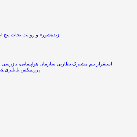
«زنده‌شور» و روایت نجات پنج
استقرار تیم مشترک نظارتی سازمان هواپیمایی، بازرسی و
ردمی K100 پرو مکس با با