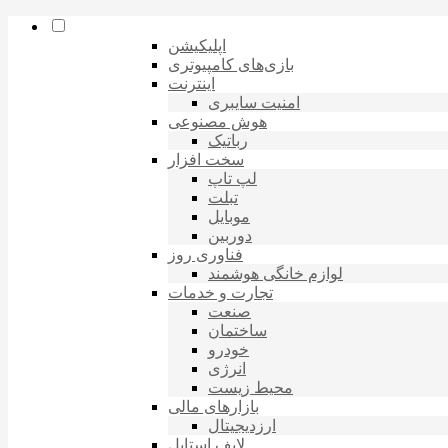
اپلیکیشن
بازی‌های کامپیوتری
اینترنت
امنیت سایبری
هوش مصنوعی
رباتیک
سخت افزار
لپ تاپ
تبلت
موبایل
دوربین
فناوری روز
لوازم خانگی هوشمند
تجارت و خدمات
صنعت
ساختمان
خودرو
انرژی
محیط زیست
بازارهای مالی
ارزدیجیتال
لایف استایل