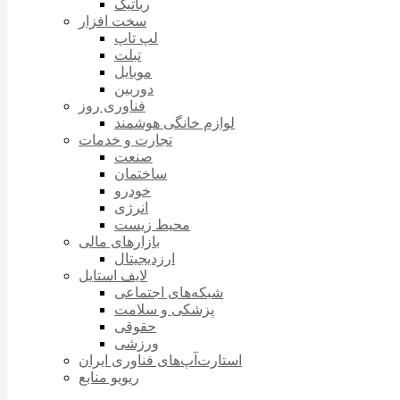
رباتیک
سخت افزار
لپ تاپ
تبلت
موبایل
دوربین
فناوری روز
لوازم خانگی هوشمند
تجارت و خدمات
صنعت
ساختمان
خودرو
انرژی
محیط زیست
بازارهای مالی
ارزدیجیتال
لایف استایل
شبکه‌های اجتماعی
پزشکی و سلامت
حقوقی
ورزشی
استارت‌آپ‌های فناوری ایران
ریویو منابع