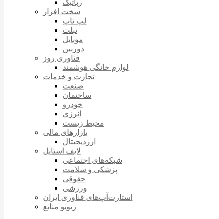
رباتیک
سخت افزار
لپ تاپ
تبلت
موبایل
دوربین
فناوری روز
لوازم خانگی هوشمند
تجارت و خدمات
صنعت
ساختمان
خودرو
انرژی
محیط زیست
بازارهای مالی
ارزدیجیتال
لایف استایل
شبکه‌های اجتماعی
پزشکی و سلامت
حقوقی
ورزشی
استارت‌آپ‌های فناوری ایران
ریویو منابع