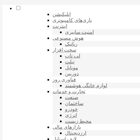
اپلیکیشن
بازی‌های کامپیوتری
اینترنت
امنیت سایبری
هوش مصنوعی
رباتیک
سخت افزار
لپ تاپ
تبلت
موبایل
دوربین
فناوری روز
لوازم خانگی هوشمند
تجارت و خدمات
صنعت
ساختمان
خودرو
انرژی
محیط زیست
بازارهای مالی
ارزدیجیتال
لایف استایل