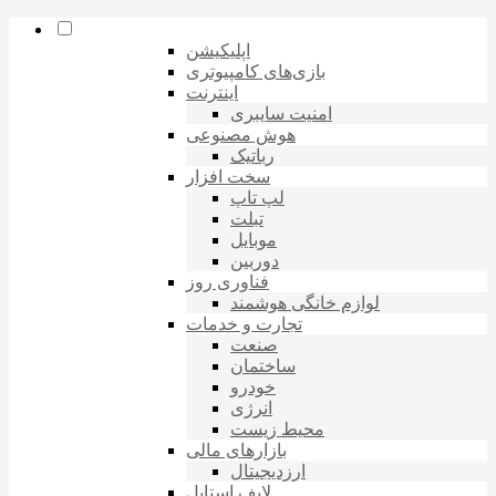
اپلیکیشن
بازی‌های کامپیوتری
اینترنت
امنیت سایبری
هوش مصنوعی
رباتیک
سخت افزار
لپ تاپ
تبلت
موبایل
دوربین
فناوری روز
لوازم خانگی هوشمند
تجارت و خدمات
صنعت
ساختمان
خودرو
انرژی
محیط زیست
بازارهای مالی
ارزدیجیتال
لایف استایل