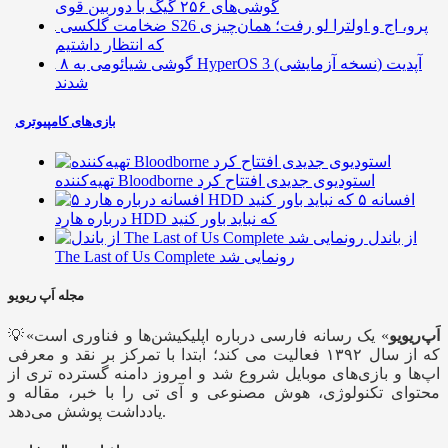
گوشی‌های ۲۵۶ گیگ با دوربین قوی
ضخامت گلکسی S26 پرو، اج و اولترا لو رفت؛ همان‌چیزی
که انتظار داشتیم
۸ گوشی شیائومی به HyperOS 3 (نسخه آزمایشی) آپدیت
شدند
بازی‌های کامپیوتری
تهیه‌کننده Bloodborne استودیوی جدیدی افتتاح کرد
۵ افسانه
درباره هارد HDD که نباید باور کنید
از باندل
The Last of Us Complete رونمایی شد
مجله اَپ ریویو
اَپ‌ریویو
» یک رسانه فارسی درباره اپلیکیشن‌ها و فناوری است
💡«
که از سال ۱۳۹۲ فعالیت می کند؛ ابتدا با تمرکز بر نقد و معرفی
اپ‌ها و بازی‌های موبایل شروع شد و امروز دامنه گسترده تری از
محتوای تکنولوژی، هوش مصنوعی و آی تی را با خبر، مقاله و
یادداشت پوشش می‌دهد.