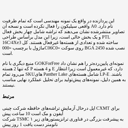
این پردازنده در واقع یک نمونه مهندسی است که تمام ظرفیت
واقعی سیلیکون را فعال نکرده است و نسخه آن A0 نام دارد.
تصاویر منتشرشده نشان می‌دهند که تراشه شامل چهار بخش فعال
و یک بخش خالی است، زیرا این مدل براساس طراحی PTL
16C/4Xe3 ساخته شده و تعدادی از هسته‌ها غیرفعال هستند. کل
ماژول با برچسب «000C06C0» روی سوکت BGA 2450 نصب شده
است.
منبع دیگری با نام GOKForFree نمونه‌ای پایین‌رده‌تر را هم نشان داد
که تنها 2 هسته P و 4 هسته E دارد، که غیرمعمول است زیرا انتظار
می‌رود تمام SKUهای Panther Lake شامل هسته‌های LP-E باشند.
به همین دلیل، نمونه‌های پیش‌تولید برای تحلیل عملکرد نهایی مناسب
نیستند.
مرتبط
اپل درحال آزمایش تراشه‌های حافظه شرکت چینی CXMT برای
آیفون و مک است
10 ساعت پیش
شرکت TSMC به پیشرفت بزرگی در فناوری ترانزیستورهای زیر ۱
نانومتر دست یافت
1 روز پیش