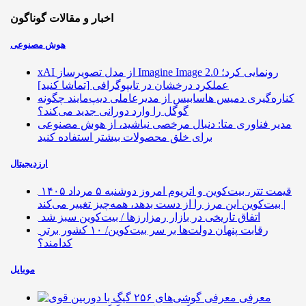
اخبار و مقالات گوناگون
هوش مصنوعی
xAI از مدل تصویرساز Imagine Image 2.0 رونمایی کرد؛
عملکرد درخشان در تایپوگرافی [تماشا کنید]
کناره‌گیری دمیس هاسابیس از مدیرعاملی دیپ‌مایند چگونه
گوگل را وارد دورانی جدید می‌کند؟
مدیر فناوری متا: دنبال مرخصی نباشید، از هوش مصنوعی
برای خلق محصولات بیشتر استفاده کنید
ارزدیجیتال
قیمت تتر، بیت‌کوین و اتریوم امروز دوشنبه ۵ مرداد ۱۴۰۵
| بیت‌کوین این مرز را از دست بدهد، همه‌چیز تغییر می‌کند
اتفاق تاریخی در بازار رمزارزها / بیت‌کوین سبز شد
رقابت پنهان دولت‌ها بر سر بیت‌کوین/ ۱۰ کشور برتر
کدامند؟
موبایل
معرفی