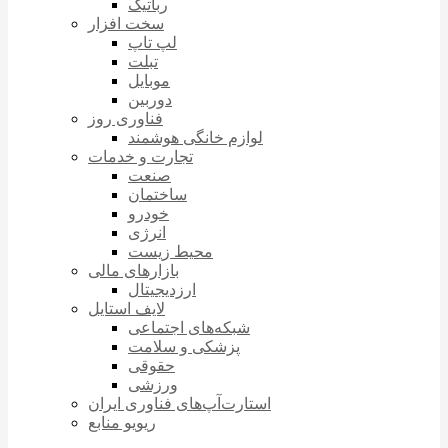
رباتیک
سخت افزار
لپ تاپ
تبلت
موبایل
دوربین
فناوری روز
لوازم خانگی هوشمند
تجارت و خدمات
صنعت
ساختمان
خودرو
انرژی
محیط زیست
بازارهای مالی
ارزدیجیتال
لایف استایل
شبکه‌های اجتماعی
پزشکی و سلامت
حقوقی
ورزشی
استارت‌آپ‌های فناوری ایران
ریویو منابع