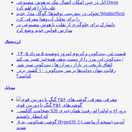
اپل در چین امکان اتصال مک به هوش مصنوعی Qwen
علی‌بابا را فراهم کرد
تحولی در پیش‌بینی توفندها؛ گوگل مدل جدید WeatherNext
را برای تحلیل آب‌وهوا معرفی کرد
دانمارک برای جلوگیری از تقلب با هوش مصنوعی در
مدارس قوانین جدید وضع کرد
ارزدیجیتال
قیمت تتر، بیت‌کوین و اتریوم امروز دوشنبه ۵ مرداد ۱۴۰۵
| بیت‌کوین این مرز را از دست بدهد، همه‌چیز تغییر می‌کند
اتفاق تاریخی در بازار رمزارزها / بیت‌کوین سبز شد
رقابت پنهان دولت‌ها بر سر بیت‌کوین/ ۱۰ کشور برتر
کدامند؟
موبایل
معرفی
گوشی‌های ۲۵۶ گیگ با دوربین قوی
ضخامت گلکسی S26 پرو، اج و اولترا لو رفت؛ همان‌چیزی
که انتظار داشتیم
۸ گوشی شیائومی به HyperOS 3 (نسخه آزمایشی) آپدیت
شدند