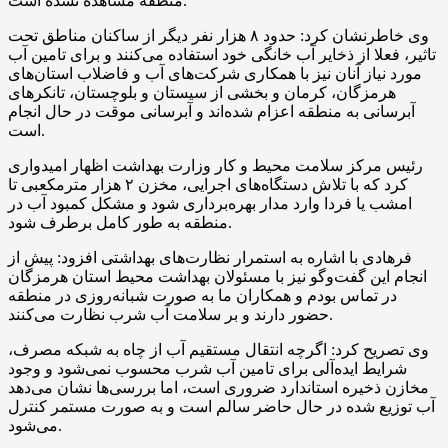
منطقه مشاهده نشده است.
وی خاطرنشان کرد: حدود ۸ هزار نفر دیگر از ساکنان مناطق تحت
تاثیر، فعلا از ذخایر آب خانگی خود استفاده می‌کنند و برای تامین آب
مورد نیاز آنان نیز با همکاری شرکت‌های آب و فاضلاب استان‌های
هرمزگان، کرمان و بخشی از سیستان و بلوچستان، تانکرهای
آبرسانی به منطقه اعزام شده‌اند و آبرسانی موقت در حال انجام
است.
رئیس مرکز سلامت محیط و کار وزارت بهداشت اظهار امیدواری
کرد که با تلاش دستگاه‌های اجرایی، مخزن ۲ هزار مترمکعبی تا
امشب یا فردا وارد مدار بهره‌برداری شود و مشکل کمبود آب در
منطقه به طور کامل برطرف شود.
فرهادی با اشاره به استمرار نظارت‌های بهداشتی افزود: پیش از
انجام این گفت‌وگو نیز با مسئولان بهداشت محیط استان هرمزگان
در تماس بودم و همکاران ما به صورت شبانه‌روزی در منطقه
حضور دارند و بر سلامت آب شرب نظارت می‌کنند.
وی تصریح کرد: اگرچه انتقال مستقیم آب از چاه به شبکه مصرف،
شرایط ایده‌آلی برای تامین آب شرب محسوب نمی‌شود و وجود
مخازن ذخیره استاندارد ضروری است، اما بررسی‌ها نشان می‌دهد
آب توزیع‌ شده در حال حاضر سالم است و به صورت مستمر کنترل
می‌شود.