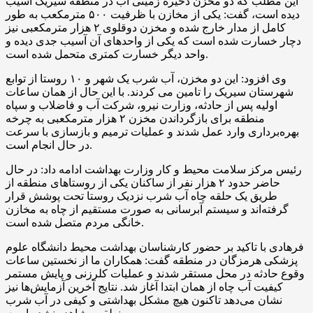
این مطلب که دو مخزن ذخیره زمینی آب در منطقه سیریک آسیب
دیده است، گفت: یکی از مخازن با ظرفیت ۵۰۰ مترمکعب به طور
کامل از مدار خارج شده و مخزن دوقلوی ۲ هزار مترمکعبی نیز
دچار خسارت شده است که یکی از واحدهای آن آسیب جدی دیده و
واحد دیگر خسارت کمتری متحمل شده است.
وی افزود: این دو مخزن، آب شرب یک شهر و ۱۰ روستا از توابع
شهرستان سیریک را تامین می کردند. با این حال از همان ساعات
اولیه پس از حادثه، وزارت نیرو، شرکت آب و فاضلاب و سپاه
منطقه برای بازگرداندن مخزن ۲ هزار مترمکعبی به چرخه
بهره‌برداری وارد عمل شدند و عملیات ترمیم و بازسازی با سرعت
در حال انجام است.
رئیس مرکز سلامت محیط و کار وزارت بهداشت ادامه داد: در حال
حاضر حدود ۲ هزار نفر از ساکنان یکی از روستاهای منطقه از
طریق یک حلقه چاه آب شرب نزدیک روستا تحت پوشش قرار
گرفته‌اند و سیستم آبرسانی به صورت مستقیم از چاه به مخازن
خانگی مردم متصل شده است.
فرهادی با تاکید بر حضور کارشناسان بهداشت محیط دانشگاه علوم
پزشکی هرمزگان در منطقه گفت: همکاران ما از نخستین ساعات
وقوع حادثه در محل مستقر شدند و عملیات کلرزنی و پایش مستمر
کیفیت آب چاه از همان ابتدا آغاز شد. نتایج آخرین آزمایش‌ها نیز
نشان می‌دهد تاکنون هیچ مشکل بهداشتی و کیفی در آب شرب