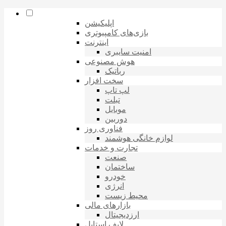
اپلیکیشن
بازی‌های کامپیوتری
اینترنت
امنیت سایبری
هوش مصنوعی
رباتیک
سخت افزار
لپ تاپ
تبلت
موبایل
دوربین
فناوری روز
لوازم خانگی هوشمند
تجارت و خدمات
صنعت
ساختمان
خودرو
انرژی
محیط زیست
بازارهای مالی
ارزدیجیتال
لایف استایل