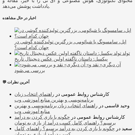
محتوای تکنولوژی، هوش مصنوعی و آی تی را با خبر، مقاله و
یادداشت پوشش می‌دهد.
اخبار در حال مشاهده
اپل، سامسونگ یا شیائومی، بزرگترین تولیدکننده گوشی در
جهان کدام است؟
تولد
پیکسل: داستان ناگفته اولین عکس دیجیتال تاریخ
«آن دیگری» نقد و
بررسی می‌شود
💬 آخرین نظرات
کارشناس روابط عمومی
در
راهنمای انتخاب زبان
برنامه‌نویسی و بهترین منابع آموزشی وب
وحید قاسمی
در
راهنمای انتخاب زبان برنامه‌نویسی و بهترین
منابع آموزشی وب
کارشناس روابط عمومی
در
چگونه با بازی کردن به درآمد
برسیم؟ راهنمای کامل کسب درآمد از بازی به تومان
سعید
در
چگونه با بازی کردن به درآمد برسیم؟ راهنمای کامل
کسب درآمد از بازی به تومان