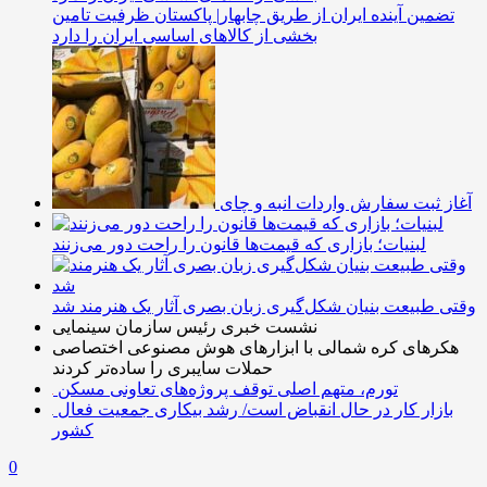
تضمین آینده ایران از طریق چابهار| پاکستان ظرفیت تامین
بخشی از کالاهای اساسی ایران را دارد
آغاز ثبت سفارش واردات انبه و چای
لبنیات؛ بازاری که قیمت‌ها قانون را راحت دور می‌زنند
وقتی طبیعت بنیان شکل‌گیری زبان بصری آثار یک هنرمند شد
نشست خبری رئیس سازمان سینمایی
هکرهای کره شمالی با ابزارهای هوش مصنوعی اختصاصی
حملات سایبری را ساده‌تر کردند
تورم، متهم اصلی توقف پروژه‌های تعاونی مسکن
بازار کار در حال انقباض است/ رشد بیکاری جمعیت فعال
کشور
0