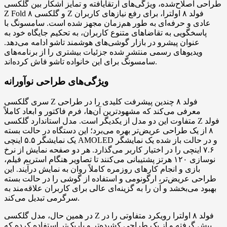
طراحی اصلاح‌شده، ویژگی‌های ارتقایافته و تمایز آشکار بین گلکسی
Z Fold ۸ و گلکسی Z فولد ۸ اولترا، برای رفع نیازهای کاربران
عادی و حرفه‌ای به طور هم‌زمان مجهز شده است. سامسونگ با
پاسخگویی به تقاضاهای متنوع کاربران، به تحکیم جایگاه خود به
عنوان پیشرو در بازار گوشی‌های هوشمند تاشو ادامه می‌دهد.
ویدیوهای رسمی منتشر شده جزئیات بیشتری را از برنامه‌های
سامسونگ برای این خانواده تاشو فاش کرده‌اند.
ویژگی‌های طراحی نوآورانه
سری گلکسی Z فولد ۸ چندین پیشرفت کلیدی را در طراحی
معرفی می‌کند که مشهودترین آن‌ها، فرم فاکتور و ابعاد کاملاً
متفاوت این دو مدل از یکدیگر است. مدل استاندارد گلکسی Z فولد
۸ از یک طراحی عریض‌تر بهره می‌برد؛ این دستگاه در حالت بسته
یک نمایشگر ۵.۵ اینچی AMOLED و در حالت باز شده یک نمایشگر
۷.۶ اینچی را در اختیار کاربر می‌گذارد. هر دو صفحه نمایش از نرخ
نوسازی ۱۲۰ هرتز پشتیبانی می‌کنند تا تصاویر هنگام استریم فیلم،
بازی و انجام کارهای روزمره کاملاً روان به نمایش درآیند. این
طراحی عریض‌تر، ارگونومی و استفاده از گوشی را در حالت بسته
بهبود می‌بخشد و آن را به گزینه‌ای عالی برای کاربران علاقه‌مند به
سرگرمی تبدیل می‌کند.
در همین حال، مدل گلکسی Z فولد ۸ اولترا رویکرد متفاوتی را در
پیش گرفته و از یک طراحی کشیده‌تر و باریک‌تر استفاده کرده که