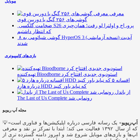
موبایل
معرفی
گوشی‌های ۲۵۶ گیگ با دوربین قوی
ضخامت گلکسی S26 پرو، اج و اولترا لو رفت؛ همان‌چیزی
که انتظار داشتیم
۸ گوشی شیائومی به HyperOS 3 (نسخه آزمایشی) آپدیت
شدند
بازی‌های کامپیوتری
تهیه‌کننده Bloodborne استودیوی جدیدی افتتاح کرد
۵ افسانه
درباره هارد HDD که نباید باور کنید
از باندل
The Last of Us Complete رونمایی شد
مجله اَپ ریویو
اَپ‌ریویو
» یک رسانه فارسی درباره اپلیکیشن‌ها و فناوری است
💡«
که از سال ۱۳۹۲ فعالیت می کند؛ ابتدا با تمرکز بر نقد و معرفی
اپ‌ها و بازی‌های موبایل شروع شد و امروز دامنه گسترده تری از