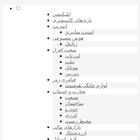
اپلیکیشن
بازی‌های کامپیوتری
اینترنت
امنیت سایبری
هوش مصنوعی
رباتیک
سخت افزار
لپ تاپ
تبلت
موبایل
دوربین
فناوری روز
لوازم خانگی هوشمند
تجارت و خدمات
صنعت
ساختمان
خودرو
انرژی
محیط زیست
بازارهای مالی
ارزدیجیتال
لایف استایل