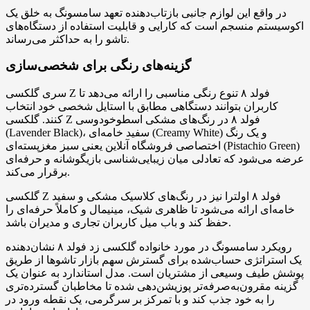
در واقع این لوازم جانبی بازتاب‌دهنده تعهد سامسونگ به خلق یک
اکوسیستم منسجم است که کارایی و قابلیت استفاده از دستگاه‌های
تاشو را به حداکثر می‌رساند.
گزینه‌های رنگی برای شخصی‌سازی
سری گلکسی Z فولد ۸ تنوع رنگی مناسبی را ارائه می‌دهد تا
کاربران بتوانند دستگاهی مطابق با استایل شخصی خود انتخاب
کنند. گلکسی Z فولد ۸ در رنگ‌های مشکی اسطوخودوسی
(Lavender Black)، سفید خامه‌ای (Creamy White) و یک رنگ
اختصاصی فروشگاه آنلاین یعنی سبز مغزپسته‌ای (Pistachio Green)
عرضه می‌شود که تعادلی میان زیبایی‌شناسی بازیگوشانه و حرفه‌ای
برقرار می‌کند.
گلکسی Z فولد ۸ اولترا نیز در رنگ‌های کلاسیک مشکی و سفید
خامه‌ای ارائه می‌شود تا ظاهری شیک، مینیمال و کاملاً حرفه‌ای را
حفظ کند و باب میل کاربران تجاری و مدیران باشد.
رویکرد سامسونگ در مورد خانواده گلکسی زد فولد ۸ نشان‌دهنده
یک استراتژی حساب‌شده برای گسترش سهم بازار تاشوها از طریق
پوشش طیف وسیعی از مشتریان است. مدل استاندارد به عنوان یک
گزینه مقرون‌به‌صرفه‌تر پوزیشن‌دهی شده تا مخاطبان گسترده‌تری
را به خود جذب کند و با تمرکز بر سرگرمی، یک نقطه ورود در