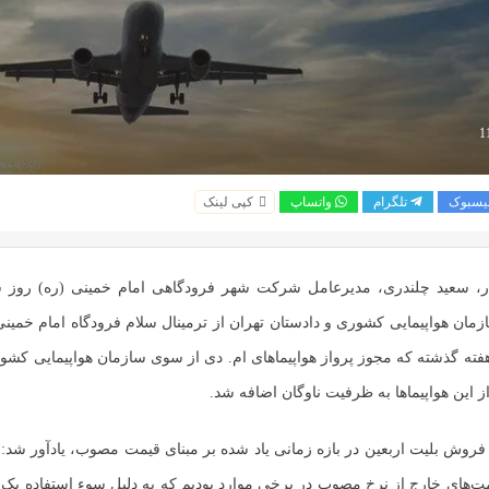
یسبوک
تلگرام
واتساپ
کپی لینک
ر، سعید چلندری، مدیرعامل شرکت شهر فرودگاهی امام خمینی (ره) روز ش
زمان هواپیمایی کشوری و دادستان تهران از ترمینال سلام فرودگاه امام خمینی(
فته گذشته که مجوز پرواز هواپیماهای ام. دی از سوی سازمان هواپیمایی کش
 فروش بلیت اربعین در بازه زمانی یاد شده بر مبنای قیمت مصوب، یادآور شد:
ت‌های خارج از نرخ مصوب در برخی موارد بودیم که به دلیل سوء استفاده یک