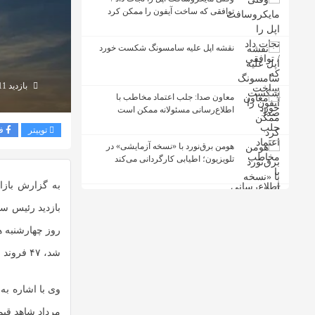
توافقی که ساخت آیفون را ممکن کرد
نقشه اپل علیه سامسونگ شکست خورد
بازدید 111
معاون صدا: جلب اعتماد مخاطب با
اطلاع‌رسانی مسئولانه ممکن است
توییتر
ف
هومن برق‌نورد با «نسخه آزمایشی» در
تلویزیون؛ اطیابی کارگردانی می‌کند
به گزارش بازا
بازدید رئیس سا
روز چهارشنبه ه
شد، ۴۷ فروند از این هواپیماها به ظرفیت ناوگان اضافه شد.
وی با اشاره به
مرداد شاهد قیم