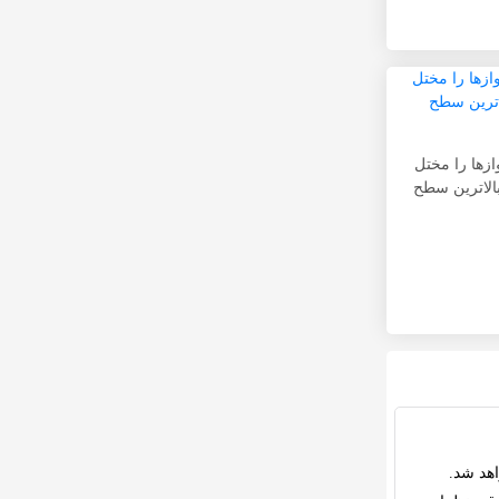
زها را مختل
بالاترین سطح
هد شد.