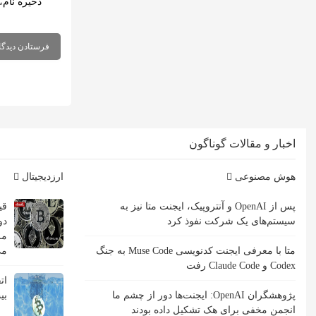
ذخیره نام،
اخبار و مقالات گوناگون
هوش مصنوعی
ارزدیجیتال
پس از OpenAI و آنتروپیک، ایجنت متا نیز به
قی
سیستم‌های یک شرکت نفوذ کرد
مر
متا با معرفی ایجنت کدنویسی Muse Code به جنگ
می
Codex و Claude Code رفت
ات
پژوهشگران OpenAI: ایجنت‌ها دور از چشم ما
بی
انجمن مخفی برای هک تشکیل داده بودند