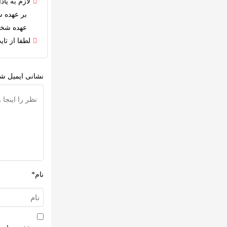
لازم به ی
بر عهده 
عهده شخص
لطفا از تا
نشانی ایمیل شم
نام*