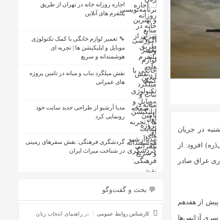
اجاره روزانه خانه در تهران از طریق
پلتفرم های آنلاین
🔧 تعمیر لوازم خانگی با کمک تکنولوژی
موبایل و اپلیکیشن ها | تجربه ای
هوشمندانه و سریع
نقش میلگرد بناب و میانه در تامین پروژه
های عمرانی
مدیا آرشیو از طراحی جدید سایت خود
رونمایی کرد
نبه در جریان
گردشگری فرهنگی: نقش سفرهای زمینی
ره) افزود: از
در شناخت میراث ایران
وری عراق صادر
💬 بحث و گفت‌وگو
 پیش از هفدهم
کارشناس روابط عمومی
در
راهنمای انتخاب زبان
 سری آژانس‌ها