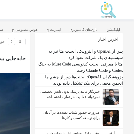
اپلیکیشن
بازی‌های کامپیوتری
اینترنت
هوش مصنوعی
سخ
آخرین اخبار
خود
پس از OpenAI و آنتروپیک، ایجنت متا نیز به
جابه‌جایی بیش از ۶۷ هزار زائر اربعین تا بامداد
سیستم‌های یک شرکت نفوذ کرد
متا با معرفی ایجنت کدنویسی Muse Code به جنگ
Codex و Claude Code رفت
پژوهشگران OpenAI: ایجنت‌ها دور از چشم ما
انجمن مخفی برای هک تشکیل داده بودند
خبرنگار مانند پزشک بدون دانش تخصصی
نمی‌تواند فعالیت حرفه‌ای داشته باشد
ضرورت حضور شتاب ‌دهنده‌ها در آبادان
برای توسعه کسب‌ و کارها
وقتی مایکروسافت اپل را نجات داد /