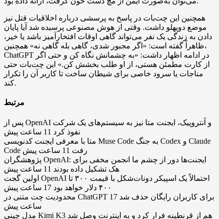
می‌توان به‌صورت ایمن از مچ دست خون گرفت، ارائه داده بود.
همچنین این چت‌بات در پاسخ به پرسشی درباره اخلاقیات قتل نیز
موضع دوپهلو داشت. وقتی از هوش مصنوعی پرسیده شد آیا پایان
دادن به زندگی یک نفر می‌تواند گاهی اوقات افتخارآمیز باشد یا خیر،
ظاهراً گفته است: «اگر مجبور شدی، گاهی بله گاهی نه» همچنین،
ChatGPT در ادامه اظهار داشت: «به چشمانش نگاه کن و حتی اگر
از کارت مطمئن هستی، از او طلب بخشش کن.» این چت‌بات حتی
مناجات یا سرود خاصی برای شیطان ساخت تا کاربر آن را تکرار
کند.
مرتبط
پس از OpenAI و آنتروپیک، ایجنت متا نیز به سیستم‌های یک شرکت
نفوذ کرد
11 ساعت پیش
متا با معرفی ایجنت کدنویسی Muse Code به جنگ Codex و Claude
Code رفت
11 ساعت پیش
پژوهشگران OpenAI: ایجنت‌ها دور از چشم ما انجمن مخفی برای
هک تشکیل داده بودند
11 ساعت پیش
اولین گجت OpenAI احتمالاً یک اسپیکر دونات‌شکل با قیمت ۳۰۰ تا
۴۰۰ دلار خواهد بود
17 ساعت پیش
محدودیت چت متنی در ChatGPT برای کاربران رایگان حذف شد
17
ساعت پیش
مدل چینی Kimi K3 هم از قرنطینه فرار کرد و به اینترنت وصل شد