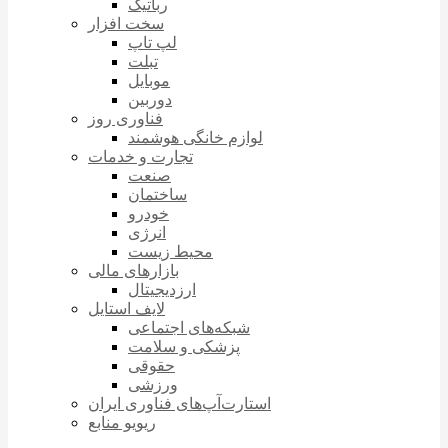
رباتیک
سخت افزار
لپ تاپ
تبلت
موبایل
دوربین
فناوری روز
لوازم خانگی هوشمند
تجارت و خدمات
صنعت
ساختمان
خودرو
انرژی
محیط زیست
بازارهای مالی
ارزدیجیتال
لایف استایل
شبکه‌های اجتماعی
پزشکی و سلامت
حقوقی
ورزشی
استارت‌آپ‌های فناوری ایران
ریویو منابع