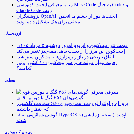
متا با معرفی ایجنت کدنویسی Muse Code به جنگ Codex و
Claude Code رفت
پژوهشگران OpenAI: ایجنت‌ها دور از چشم ما انجمن
مخفی برای هک تشکیل داده بودند
ارزدیجیتال
قیمت تتر، بیت‌کوین و اتریوم امروز دوشنبه ۵ مرداد ۱۴۰۵
| بیت‌کوین این مرز را از دست بدهد، همه‌چیز تغییر می‌کند
اتفاق تاریخی در بازار رمزارزها / بیت‌کوین سبز شد
رقابت پنهان دولت‌ها بر سر بیت‌کوین/ ۱۰ کشور برتر
کدامند؟
موبایل
معرفی
گوشی‌های ۲۵۶ گیگ با دوربین قوی
ضخامت گلکسی S26 پرو، اج و اولترا لو رفت؛ همان‌چیزی
که انتظار داشتیم
۸ گوشی شیائومی به HyperOS 3 (نسخه آزمایشی) آپدیت
شدند
بازی‌های کامپیوتری