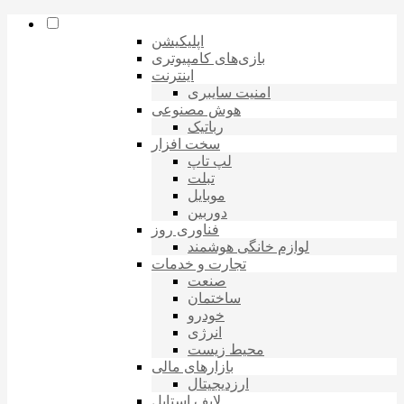
اپلیکیشن
بازی‌های کامپیوتری
اینترنت
امنیت سایبری
هوش مصنوعی
رباتیک
سخت افزار
لپ تاپ
تبلت
موبایل
دوربین
فناوری روز
لوازم خانگی هوشمند
تجارت و خدمات
صنعت
ساختمان
خودرو
انرژی
محیط زیست
بازارهای مالی
ارزدیجیتال
لایف استایل