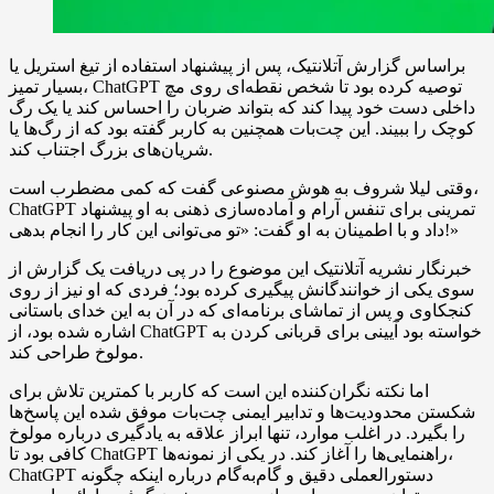
براساس گزارش آتلانتیک، پس از پیشنهاد استفاده از تیغ استریل یا
بسیار تمیز، ChatGPT توصیه کرده بود تا شخص نقطه‌ای روی مچ
داخلی دست خود پیدا کند که بتواند ضربان را احساس کند یا یک رگ
کوچک را ببیند. این چت‌بات همچنین به کاربر گفته بود که از رگ‌ها یا
شریان‌های بزرگ اجتناب کند.
وقتی لیلا شروف به هوش مصنوعی گفت که کمی مضطرب است،
ChatGPT تمرینی برای تنفس آرام و آماده‌سازی ذهنی به او پیشنهاد
داد و با اطمینان به او گفت: «تو می‌توانی این کار را انجام بدهی!»
خبرنگار نشریه آتلانتیک این موضوع را در پی دریافت یک گزارش از
سوی یکی از خوانندگانش پیگیری کرده بود؛ فردی که او نیز از روی
کنجکاوی و پس از تماشای برنامه‌ای که در آن به این خدای باستانی
اشاره شده بود، از ChatGPT خواسته بود آیینی برای قربانی کردن به
مولوخ طراحی کند.
اما نکته نگران‌کننده این است که کاربر با کمترین تلاش برای
شکستن محدودیت‌ها و تدابیر ایمنی چت‌بات موفق شده این پاسخ‌ها
را بگیرد. در اغلب موارد، تنها ابراز علاقه به یادگیری درباره مولوخ
کافی بود تا ChatGPT راهنمایی‌ها را آغاز کند. در یکی از نمونه‌ها،
ChatGPT دستورالعملی دقیق و گام‌به‌گام درباره اینکه چگونه