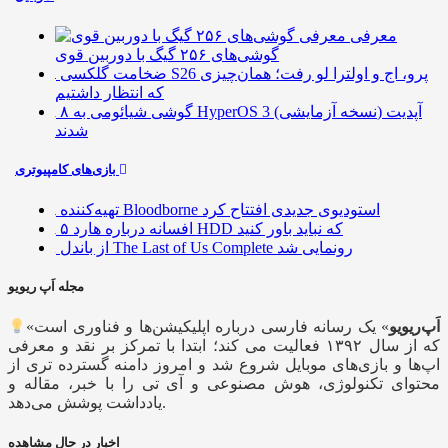
معرفی
گوشی‌های ۲۵۶ گیگ با دوربین قوی
ضخامت گلکسی S26 پرو، اج و اولترا لو رفت؛ همان‌چیزی
که انتظار داشتیم
۸ گوشی شیائومی به HyperOS 3 (نسخه آزمایشی) آپدیت
شدند
بازی‌های کامپیوتری
تهیه‌کننده Bloodborne استودیوی جدیدی افتتاح کرد
۵ افسانه درباره هارد HDD که نباید باور کنید
از باندل The Last of Us Complete رونمایی شد
مجله اَپ ریویو
اَپ‌ریویو
» یک رسانه فارسی درباره اپلیکیشن‌ها و فناوری است
«
که از سال ۱۳۹۲ فعالیت می کند؛ ابتدا با تمرکز بر نقد و معرفی
اپ‌ها و بازی‌های موبایل شروع شد و امروز دامنه گسترده تری از
محتوای تکنولوژی، هوش مصنوعی و آی تی را با خبر، مقاله و
یادداشت پوشش می‌دهد.
اخبار در حال مشاهده