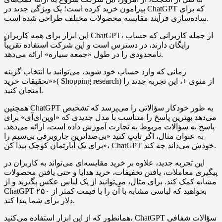
پیرامون خرید کرده است؛ یک ویژگی جدید در ChatGPT که برای
ساده‌سازی فرآیند مقایسه محصولات مختلف طراحی شده است.
این ابزار برای همه کاربران ChatGPT، از جمله کاربرانی که حساب
رایگان دارند، در دسترس است و این شرکت استفاده تقریباً
نامحدودی را در طول «جمعه سیاره» ارائه می‌دهد.
زمانی که وارد حساب خود شوید، می‌توانید با انتخاب گزینه
«تحقیقات خرید»( Shopping research) از منوی +، این تجربه جدید را
امتحان کنید.
همچنین ChatGPT به طور خودکار سؤالاتی را می‌پرسد که تشخیص
می‌دهد بهترین پاسخ را متناسب با مدل جدیدی که «اوپن‌ای‌آی» برای
پاسخ به سؤالات مربوط به تجارت آموزش داده است، ارائه می‌دهد.
به عنوان مثال، اگر تایپ کنید «بی‌صداترین جاروبرقی بی‌سیم را
برای یک آپارتمان کوچک پیدا کن»، ChatGPT خودش می‌داند چه کند.
این تجربه جدید، علاوه بر خرید مقایسه‌ای می‌تواند به کاربران در
پیگیری معاملات، یافتن تخفیفات، خرید هدایا و حتی یافتن محصولات
مشابه کمک کند. برای مثال، می‌توانید از یک لباس عکس بگیرید و از
ChatGPT بخواهید که لباسی مشابه با آن را با قیمت کمتر از ۲۵۰
دلار برای شما پیدا کند.
همانطور که از این ابزار استفاده می‌کنید، ChatGPT سؤالات شفافی