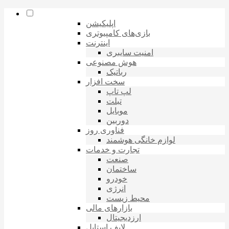
اپلیکیشن
بازی‌های کامپیوتری
اینترنت
امنیت سایبری
هوش مصنوعی
رباتیک
سخت افزار
لپ تاپ
تبلت
موبایل
دوربین
فناوری روز
لوازم خانگی هوشمند
تجارت و خدمات
صنعت
ساختمان
خودرو
انرژی
محیط زیست
بازارهای مالی
ارزدیجیتال
لایف استایل