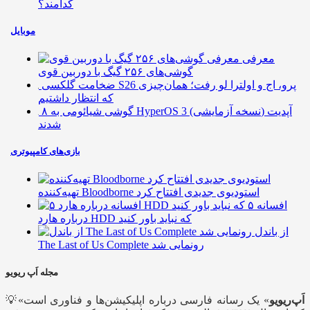
کدامند؟
موبایل
معرفی
گوشی‌های ۲۵۶ گیگ با دوربین قوی
ضخامت گلکسی S26 پرو، اج و اولترا لو رفت؛ همان‌چیزی
که انتظار داشتیم
۸ گوشی شیائومی به HyperOS 3 (نسخه آزمایشی) آپدیت
شدند
بازی‌های کامپیوتری
تهیه‌کننده Bloodborne استودیوی جدیدی افتتاح کرد
۵ افسانه
درباره هارد HDD که نباید باور کنید
از باندل
The Last of Us Complete رونمایی شد
مجله اَپ ریویو
اَپ‌ریویو
» یک رسانه فارسی درباره اپلیکیشن‌ها و فناوری است
💡«