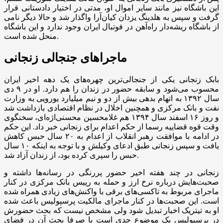
این باشگاه نیز مانند سایر اموال او، مدتی در اختیار دادستانی قرار
گرفت و سپس به هلدینگ یزدان کیان‌آرا واگذار شد و حالا دیگر نامی
از باشگاه ریشه‌دار راه‌آهن در فوتبال ایران وجود ندارد و این باشگاه
منحل شده است.
ماجرا‌های جنجالی زنجانی
بابک زنجانی یکی از جنجالی‌ترین چهره‌های یک دهه اخیر ایران
محسوب می‌شود و سابقه حضور در زندان را هم دارد. او در ۹ دی
سال ۱۳۹۲ به اتهام بدهی بیش از دو و نیم میلیارد یورویی به وزارت
نفت و بانک مرکزی و همچنین اخلال در نظام اقتصادی بازداشت شد
و روز ۱۶ اسفند سال ۱۳۹۴ هم غلامحسین محسنی‌اژه‌ای، سخنگوی
وقت قوه قضاییه رسما از حکم اعدام برای زنجانی خبر داد. این حکم
در ادامه با موافقت رهبر انقلاب از اعدام به ۲۰ سال حبس کاهش
یافت و سپس زنجانی طبق ادعای وکیلش و با توجه به اینکه ۱۰ سال
حبس را سپری کرده بود، از زندان آزاد شد.
زنجانی در چند هفته اخیر حضور پررنگی در رسانه‌ها داشته و
صحبت‌هایش درباره نرخ ارز و حمله به رییس بانک مرکزی در کنار
ماجرای مربوط به تاکسی‌های برقی با واکنش‌های زیادی همراه شده
است. این صحبت‌ها در کنار ماجرای مالکیت پرسپولیس باعث شده
او به تیتریک اخبار تبدیل شود ولی مشخص نیست که بحث حضورش
در پرسپولیس یک موضوع جدی است یا صرفا بحث آن در فضای