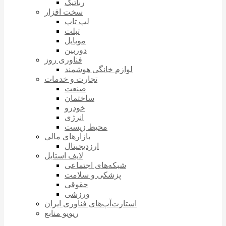
رباتیک
سخت افزار
لپ تاپ
تبلت
موبایل
دوربین
فناوری روز
لوازم خانگی هوشمند
تجارت و خدمات
صنعت
ساختمان
خودرو
انرژی
محیط زیست
بازارهای مالی
ارزدیجیتال
لایف استایل
شبکه‌های اجتماعی
پزشکی و سلامت
حقوقی
ورزشی
استارت‌آپ‌های فناوری ایران
ریویو منابع