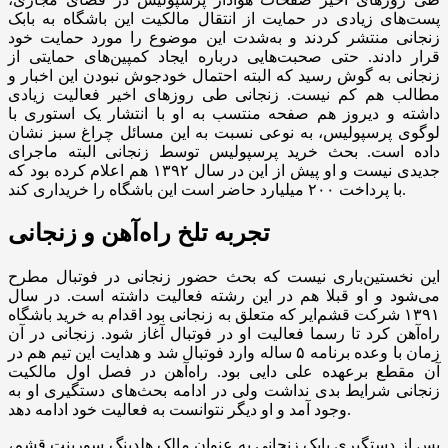
پست‌های زیادی در حمایت از انتقال مالکیت این باشگاه به بابک
زنجانی منتشر کردند و به‌شدت این موضوع را مورد حمایت خود
قرار دادند. حتی صحبت‌هایی درباره ایجاد کمپین‌های حمایتی از
زنجانی به گوش رسید که البته احتمال خودجوش نبودن این اخبار و
مطالب هم کم نیست. زنجانی طی روز‌های اخیر فعالیت زیادی
داشته و دیروز هم صفحه منتسب به او با انتشار یک استوری با
لوگوی پرسپولیس، به نوعی نسبت به این مسائل چراغ سبز نشان
داده است. بحث خرید پرسپولیس توسط زنجانی البته ماجرای
جدیدی نیست و او پیش از این در سال ۱۳۹۲ هم اعلام کرده بود که
با پرداخت ۲۰۰ میلیارد حاضر است این باشگاه را خریداری کند.
تجربه تلخ راه‌آهن و زنجانی
این نخستین‌باری نیست که بحث حضور زنجانی در فوتبال مطرح
می‌شود و او قبلا هم در این رشته فعالیت داشته است. در سال
۱۳۹۱ شرکت قشم‌ایر که متعلق به زنجانی بود اقدام به خرید باشگاه
راه‌آهن کرد تا رسما فعالیت او در فوتبال آغاز شود. زنجانی در آن
زمان با وعده برنامه ۵ ساله وارد فوتبال شد و هدایت این تیم هم در
آن مقطع برعهده علی دایی بود. راه‌آهن در فصل اول مالکیت
زنجانی شرایط بدی نداشت ولی در ادامه بحث‌های دستگیری او به
وجود آمد و او دیگر نتوانست به فعالیت خود ادامه دهد.
پس از دستگیری بابک زنجانی به عنوان مالک هلدینگ سورینت قشم،