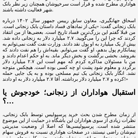
هواداری مطرح شده و قرار است سرخپوشان همچنان زیر نظر بانک
شهر فعالیت داشته باشند.
اسحاق جهانگیری، معاون سابق رییس جمهور سال ۱۴۰۲ درباره
بابک زنجانی گفت: «یکی از نماد‌های فساد داستان بابک زنجانی است.
من قبلا گفتم این بزرگ‌ترین فساد تاریخ است. بعضی‌ها از من انتقاد
کردند که چرا این را می‌گویید. ۲.۷ میلیارد دلار به زنجانی داده شد.
بیش از یک میلیارد به او پول نقد دادند. وزارت نفت گفت نمی‌توانم به
پیمانکارم پول بدهم، او گفت می‌توانم. بقیه‌اش را هم نفت دادند که
بفروشد. بخشی برگشت و بخش دیگر ماند. به او حکم اعدام دادند و
من با مسئولان مذاکره کردم که مهم است این ۲.۷ میلیارد دلار
برگردد و معلوم شود پشت او چه کسی بوده است. هیچکس متوجه
نشد. انگار بابک زنجانی یک تیم مسلحی بوده و به یک جایی حمله
کرده و ۲.۷ میلیارد دلار برداشته. آقا ۲.۷ میلیارد دلار به او دادند!»
استقبال هواداران از زنجانی؛ خودجوش یا
…؟
از زمان مطرح شدن بحث خرید پرسپولیس توسط بابک زنجانی،
نظرات زیادی از سوی هواداران این باشگاه در حمایت از این موضوع
منتشر شده است. پرسپولیسی‌ها که اصلا از وضعیت مدیریتی
تیم‌شان راضی نیستند، در صفحات هواداری نسبت به فروش سهام
تیم‌شان به زنجانی چراغ‌سبز نشان دادند و حتی کامنت‌های مثبتی