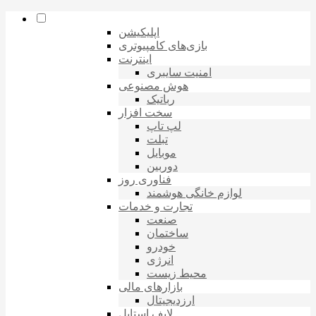
اپلیکیشن
بازی‌های کامپیوتری
اینترنت
امنیت سایبری
هوش مصنوعی
رباتیک
سخت افزار
لپ تاپ
تبلت
موبایل
دوربین
فناوری روز
لوازم خانگی هوشمند
تجارت و خدمات
صنعت
ساختمان
خودرو
انرژی
محیط زیست
بازارهای مالی
ارزدیجیتال
لایف استایل