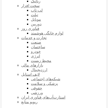
رباتیک
سخت افزار
لپ تاپ
تبلت
موبایل
دوربین
فناوری روز
لوازم خانگی هوشمند
تجارت و خدمات
صنعت
ساختمان
خودرو
انرژی
محیط زیست
بازارهای مالی
ارزدیجیتال
لایف استایل
شبکه‌های اجتماعی
پزشکی و سلامت
حقوقی
ورزشی
استارت‌آپ‌های فناوری ایران
ریویو منابع