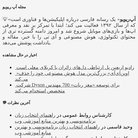
مجله اَپ ریویو
اَپ‌ریویو
» یک رسانه فارسی درباره اپلیکیشن‌ها و فناوری است
💡«
که از سال ۱۳۹۲ فعالیت می کند؛ ابتدا با تمرکز بر نقد و معرفی
اپ‌ها و بازی‌های موبایل شروع شد و امروز دامنه گسترده تری از
محتوای تکنولوژی، هوش مصنوعی و آی تی را با خبر، مقاله و
یادداشت پوشش می‌دهد.
اخبار در حال مشاهده
رادیو اربعین پل ارتباطی دل‌های زائران با کربلای معلی است
«اوپن‌ای‌آی» بزرگ‌ترین مدل هوش مصنوعی خود را حذف
می‌کند
شرکت Dyson برای توسعه «مغز ربات» 700 مهندس
متخصص استخدام می‌کند
💬 آخرین نظرات
کارشناس روابط عمومی
در
راهنمای انتخاب زبان
برنامه‌نویسی و بهترین منابع آموزشی وب
وحید قاسمی
در
راهنمای انتخاب زبان برنامه‌نویسی و بهترین
منابع آموزشی وب