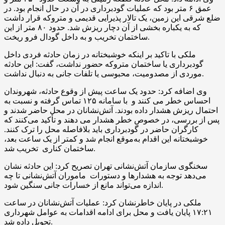
عمق ۶ متر بود که عملیات گودبرداری در آن در حال انجام بود. در
ضلع شرقی این زمین، یک تالار پذیرایی قدیمی و متروکه قرار داشت
که به یکباره بخشی از آن دچار ریزش شد. حدود ۸۰ متر از این
ساختمان تخریب و به داخل گودال فرو ریخت.
ملکی با تاکید بر اینکه خوشبختانه در زمان حادثه فردی داخل
گودبرداری یا ساختمان متروکه حضور نداشت، گفت: این حادثه
موردی از مصدومیت، محبوسی یا تلفات جانی به دنبال نداشت.
وی اضافه کرد: حدود یک ساعت پیش از وقوع حادثه، شهروندان
احساس خطر می کنند و با سامانه ۱۲۵ تماس گرفته و نسبت به
احتمال ریزش هشدار داده بودند. آتش‌نشانان در محل حاضر شدند و
پس از بررسی، در خصوص خطر هشدار می دهند و تأکید می‌کنند که
کارگران حاضر در گودبرداری باید بلافاصله محل را ترک کنند.
خوشبختانه این اقدام به‌موقع انجام شد و کمتر از یک ساعت بعد،
ساختمان کناری تخریب شد.
سخنگوی سازمان آتش‌نشانی تهران تصریح کرد: این حادثه نشان
می‌دهد توجه به هشدارها و دستورات ماموران آتش‌نشانی تا چه
اندازه می‌تواند مانع از خسارات جانی سنگین شود.
ملکی در پایان خاطرنشان کرد: عملیات آتش‌نشانان در ساعت
۱۷:۲۱ پایان یافت و محل برای ادامه اقدامات به عوامل شهرداری
تحویل داده شد.