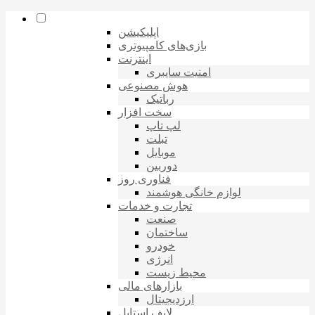
اپلیکیشن
بازی‌های کامپیوتری
اینترنت
امنیت سایبری
هوش مصنوعی
رباتیک
سخت افزار
لپ تاپ
تبلت
موبایل
دوربین
فناوری روز
لوازم خانگی هوشمند
تجارت و خدمات
صنعت
ساختمان
خودرو
انرژی
محیط زیست
بازارهای مالی
ارزدیجیتال
لایف استایل