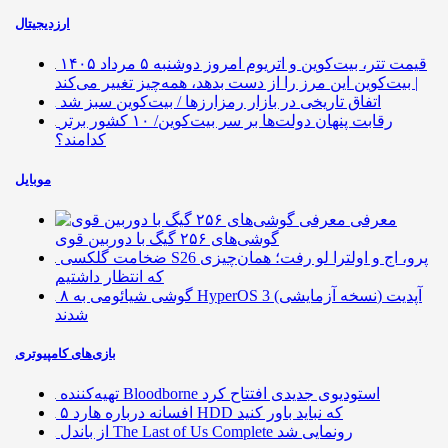
ارزدیجیتال
قیمت تتر، بیت‌کوین و اتریوم امروز دوشنبه ۵ مرداد ۱۴۰۵
| بیت‌کوین این مرز را از دست بدهد، همه‌چیز تغییر می‌کند
اتفاق تاریخی در بازار رمزارزها / بیت‌کوین سبز شد
رقابت پنهان دولت‌ها بر سر بیت‌کوین/ ۱۰ کشور برتر
کدامند؟
موبایل
معرفی
گوشی‌های ۲۵۶ گیگ با دوربین قوی
ضخامت گلکسی S26 پرو، اج و اولترا لو رفت؛ همان‌چیزی
که انتظار داشتیم
۸ گوشی شیائومی به HyperOS 3 (نسخه آزمایشی) آپدیت
شدند
بازی‌های کامپیوتری
تهیه‌کننده Bloodborne استودیوی جدیدی افتتاح کرد
۵ افسانه درباره هارد HDD که نباید باور کنید
از باندل The Last of Us Complete رونمایی شد