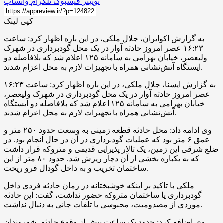
توییتر
فیسبوک
تلگرام
واتساپ
کپی لینک
به گزارش اکوایران،
جلال ملکی، در این باره اظهار کرد: ساعت
۱۶:۲۳ عصر امروز حادثه آوار در یک محل گودبرداری در شهرک
ولیعصر، خیابان بهرامی به سامانه ۱۲۵ اعلام شد که بلافاصله دو
ایستگاه آتش‌نشانی همراه با تجهیزات لازم به محل اعزام شدند.
به گزارش ایسنا، جلال ملکی، در این باره اظهار کرد: ساعت ۱۶:۲۳
عصر امروز حادثه آوار در یک محل گودبرداری در شهرک ولیعصر،
خیابان بهرامی به سامانه ۱۲۵ اعلام شد که بلافاصله دو ایستگاه
آتش‌نشانی همراه با تجهیزات لازم به محل اعزام شدند.
وی ادامه داد: محل حادثه قطعه زمینی به وسعت حدود ۲۵۰ متر و
عمق ۶ متر بود که عملیات گودبرداری در آن در حال انجام بود. در
ضلع شرقی این زمین، یک تالار پذیرایی قدیمی و متروکه قرار داشت
که به یکباره بخشی از آن دچار ریزش شد. حدود ۸۰ متر از این
ساختمان تخریب و به داخل گودال فرو ریخت.
ملکی با تاکید بر اینکه خوشبختانه در زمان حادثه فردی داخل
گودبرداری یا ساختمان متروکه حضور نداشت، گفت: این حادثه
موردی از مصدومیت، محبوسی یا تلفات جانی به دنبال نداشت.
وی اضافه کرد: حدود یک ساعت پیش از وقوع حادثه، شهروندان