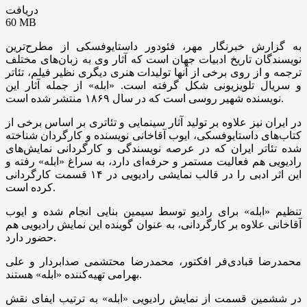
دریافت
60 MB
به گزارش خبرنگار مهر، فئودور داستایوفسکی از مطرح‌ترین
نویسندگان تاریخ ادبیات جهان است که آثار وی به زبان‌های مختلف
ترجمه و از روی برخی از آنها تولیدات هنری دیگری نظیر فیلم، تئاتر
و سریال تلویزیونی شکل گرفته است. «ابله» از جمله آثار این
نویسنده شهیر روسی است که در سال ۱۸۶۹ منتشر شده است.
در ایران نیز علاوه بر تولید آثار سینمایی و تئاتری بر اساس برخی از
کتاب‌های داستایوفسکی، ایوب آقاخانی نویسنده و کارگردان شناخته
شده تئاتر ایران که در عرصه نویسندگی و کارگردانی نمایش‌های
رادیویی هم فعالیت مستمر و حرفه‌ای دارد، به سراغ «ابله» رفته و
این اثر ادبی را در قالب نمایشی رادیویی در ۱۴ قسمت کارگردانی
کرده است.
تنظیم «ابله» برای رادیو توسط سیمین بنایی انجام شده و ایوب
آقاخانی علاوه بر کارگردانی، به عنوان گوینده این نمایش رادیویی هم
حضور دارد.
محمدرضا قبادی‌فر افکتور، محمدرضا محتشمی صدابردار و علی
بهرامی تهیه‌کننده «ابله» هستند.
در ششمین قسمت از نمایش رادیویی «ابله» به ترتیب ایفای نقش