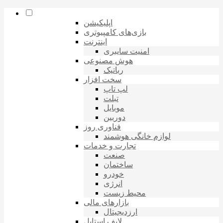
اپلیکیشن
بازی‌های کامپیوتری
اینترنت
امنیت سایبری
هوش مصنوعی
رباتیک
سخت افزار
لپ تاپ
تبلت
موبایل
دوربین
فناوری روز
لوازم خانگی هوشمند
تجارت و خدمات
صنعت
ساختمان
خودرو
انرژی
محیط زیست
بازارهای مالی
ارزدیجیتال
لایف استایل