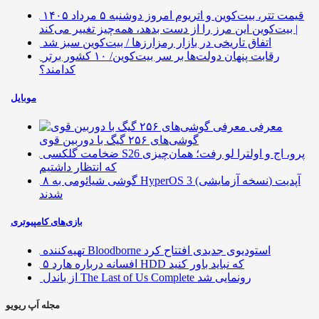
قیمت تتر، بیت‌کوین و اتریوم امروز دوشنبه ۵ مرداد ۱۴۰۵
| بیت‌کوین این مرز را از دست بدهد، همه‌چیز تغییر می‌کند
اتفاق تاریخی در بازار رمزارزها / بیت‌کوین سبز شد
رقابت پنهان دولت‌ها بر سر بیت‌کوین/ ۱۰ کشور برتر
کدامند؟
موبایل
معرفی
گوشی‌های ۲۵۶ گیگ با دوربین قوی
ضخامت گلکسی S26 پرو، اج و اولترا لو رفت؛ همان‌چیزی
که انتظار داشتیم
۸ گوشی شیائومی به HyperOS 3 (نسخه آزمایشی) آپدیت
شدند
بازی‌های کامپیوتری
تهیه‌کننده Bloodborne استودیوی جدیدی افتتاح کرد
۵ افسانه درباره هارد HDD که نباید باور کنید
از باندل The Last of Us Complete رونمایی شد
مجله اَپ ریویو