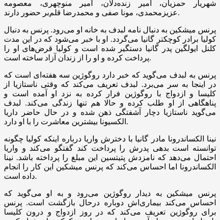
شهریار حمزیان، امیر زنده‌دلان، امیر منوچهری، معصومه
عزیزمحمدی، مونا صفی و محمدرضا قلم‌بر حضور دارند.
پرنس میشکین به دنبال نامه لبدف به خانه او می‌رود. پرنس به دنبال
کولیا برادر کوچکتر گانیا می‌گردد. او با خبر می‌شود که در این مدت
کلنل ایولگین پدر گانیا دستگیر شده است و کولیا قرض‌های او را
پرداخت کرده و او را از زندان آزاد ساخته است.
پرنس به لبدف می‌گوید که خبر دارد روگوژین سه هفته‌ای است که
در اینجا به سر می‌برد. لبدف تعریف می‌کند که وقتی ناستازیا از
کلیسا و ازدواج با روگوژین فرار کرده به نزد او آمده است و
پناهگاهی از او طلب کرده و حالا هم تنها زندگی می‌کند. لبدف
می‌گوید ناستازیا دچار آشفتگی ذهن شده و در حال حاضر داریا
الکسیونا بیشترین معاشرت را با او دارد.
نینا الکساندرونا مادر گانیا با دخترش واریا درباره اینکه کولیا چگونه
توانسته است بدهی پدرش را پرداخت کند گفتگو می‌کند و واریا
احتمال می‌دهد که نامزدش پتیتسین این مبلغ را پرداخته باشد. نینا
الکساندرونا اما احساس می‌کند که پرنس میشکین این کار را انجام
داده است.
پرنس میشکین به دیدار روگوژین می‌رود و به او می‌گوید که
احساس می‌کند بیماری‌اش دوباره درحال بازگشت است. پرنس
برای روگوژین تعریف می‌کند که در روز ازدواج و درون کلیسا