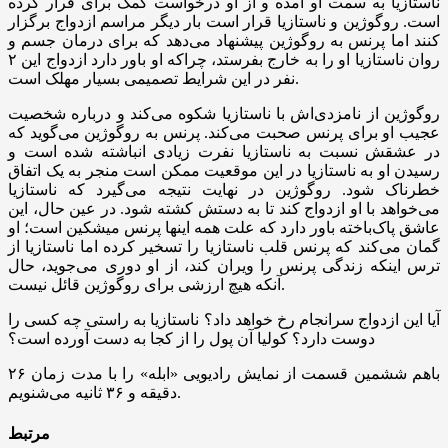
ناستازیا به سمت او آمده و از او درخواست کمک برای فرار کرده
است. روگوژین و ناستازیا قرار است بار دیگر مراسم ازدواج برگزار
کنند اما پرنس به روگوژین پیشنهاد می‌دهد که برای درمان جسم و
روان ناستازیا او را به خارج بفرستد، چراکه او باور دارد ازدواج این ۲
نفر در این شرایط تصمیمی بسیار مهلک است.
روگوژین از نامزدی‌اش با ناستازیا شکوه می‌کند و درباره شخصیت
عجیب او برای پرنس صحبت می‌کند. پرنس به روگوژین می‌گوید که
در عشقش نسبت به ناستازیا نفرت زیادی انباشته شده است و
رسیدن او به ناستازیا در این موقعیت ممکن است منجر به یک اتفاق
خطرناک شود. روگوژین در نهایت نتیجه می‌گیرد که ناستازیا
می‌خواهد با او ازدواج کند تا به دستش کشته شود. در عین حال، این
عاشق پاک‌باخته باور دارد که علت همه اینها پرنس میشکین است؛ او
گمان می‌کند که پرنس قلب ناستازیا را تسخیر کرده اما ناستازیا از
ترس اینکه زندگی پرنس را ویران کند، از او دوری می‌جوید، حال
آنکه هیچ ارزشی برای روگوژین قائل نیست.
آیا این ازدواج سرانجام رخ خواهد داد؟ ناستازیا به راستی چه کسی را
دوست دارد؟ کولیا آن پول را از کجا به دست آورده است؟
باهم ششمین قسمت از نمایش رادیویی «ابله» را با مدت زمان ۲۶
دقیقه و ۳۶ ثانیه می‌شنویم.
مرتبط