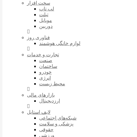
سخت افزار
لپ تاپ
تبلت
موبایل
دوربین
فناوری روز
لوازم خانگی هوشمند
تجارت و خدمات
صنعت
ساختمان
خودرو
انرژی
محیط زیست
بازارهای مالی
ارزدیجیتال
لایف استایل
شبکه‌های اجتماعی
پزشکی و سلامت
حقوقی
ورزشی