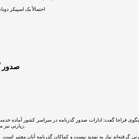
اولین گجت OpenAI احتمالاً یک اسپیکر دونات‌شکل ب
صدور گ
سخنگوی فراجا گفت: ادارات صدور گذرنامه در سراسر کشور آماده خدم
زیارتی نیز مانند سال گذشته با نازل‌ترین قیمت در اختیار متقاضیان قرار می‌گیرند.
 گرفته‌اند نیاز به تمدید نیست و کماکان گذرنامه آنان معتبر است. مت