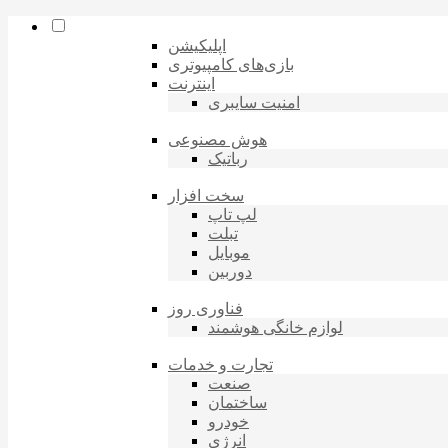
اپلیکیشن
بازی‌های کامپیوتری
اینترنت
امنیت سایبری
هوش مصنوعی
رباتیک
سخت افزار
لپ تاپ
تبلت
موبایل
دوربین
فناوری روز
لوازم خانگی هوشمند
تجارت و خدمات
صنعت
ساختمان
خودرو
انرژی