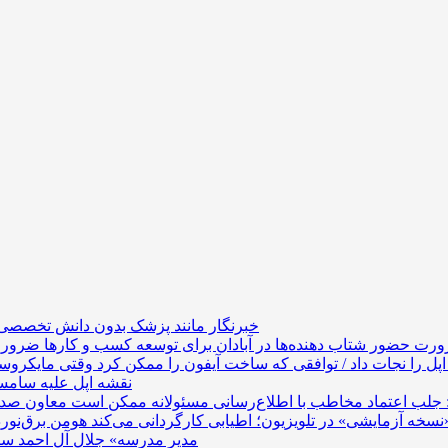
خبرنگار مانند پزشک بدون دانش تخصصی ن
رت حضور شتاب ‌دهنده‌ها در آبادان برای توسعه کسب‌ و کارها
ل را نجات داد / توافقی که ساخت آیفون را ممکن کرد
نقشه اپل علیه سا
 جلب اعتماد مخاطب با اطلاع‌رسانی مسئولانه ممکن است
«نسخه آزمایشی» در تلویزیون؛ اطیابی کارگردانی می‌کند
«مدیر مدرسه» جلال آل احمد س