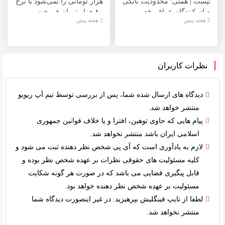
نیست | همتی: محدودیت بانکی
هزار تومانی را نمی‌شود با نرخ
صادرکنندگان عراق رفع
۸۰ هزار تومان فروخت
2 هفته پیش
2 هفته پیش
می‌شود
نظرات کاربران
دیدگاه های ارسال شده شما، پس از بررسی توسط
تیم اَپ ریویو
منتشر خواهد شد.
پیام هایی که حاوی توهین، افترا و یا خلاف
قوانین جمهوری
اسلامی ایران
باشد منتشر نخواهد شد.
لازم به یادآوری است که آی پی شخص نظر دهنده ثبت می شود و
کلیه
مسئولیت های حقوقی
نظرات بر عهده شخص نظر بوده و
قابل پیگیری قضایی می باشد که در صورت هر گونه شکایت
مسئولیت بر عهده شخص نظر دهنده خواهد بود.
لطفا از تایپ فینگلیش بپرهیزید. در غیر اینصورت دیدگاه شما
منتشر نخواهد شد.