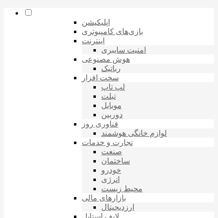
اپلیکیشن
بازی‌های کامپیوتری
اینترنت
امنیت سایبری
هوش مصنوعی
رباتیک
سخت افزار
لپ تاپ
تبلت
موبایل
دوربین
فناوری روز
لوازم خانگی هوشمند
تجارت و خدمات
صنعت
ساختمان
خودرو
انرژی
محیط زیست
بازارهای مالی
ارزدیجیتال
لایف استایل