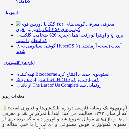
کدامند؟
موبایل
معرفی
گوشی‌های ۲۵۶ گیگ با دوربین قوی
ضخامت گلکسی S26 پرو، اج و اولترا لو رفت؛ همان‌چیزی
که انتظار داشتیم
۸ گوشی شیائومی به HyperOS 3 (نسخه آزمایشی) آپدیت
شدند
بازی‌های کامپیوتری
تهیه‌کننده Bloodborne استودیوی جدیدی افتتاح کرد
۵ افسانه درباره هارد HDD که نباید باور کنید
از باندل The Last of Us Complete رونمایی شد
مجله اَپ ریویو
اَپ‌ریویو
» یک رسانه فارسی درباره اپلیکیشن‌ها و فناوری است
«
که از سال ۱۳۹۲ فعالیت می کند؛ ابتدا با تمرکز بر نقد و معرفی
اپ‌ها و بازی‌های موبایل شروع شد و امروز دامنه گسترده تری از
محتوای تکنولوژی، هوش مصنوعی و آی تی را با خبر، مقاله و