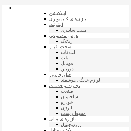
اپلیکیشن
بازی‌های کامپیوتری
اینترنت
امنیت سایبری
هوش مصنوعی
رباتیک
سخت افزار
لپ تاپ
تبلت
موبایل
دوربین
فناوری روز
لوازم خانگی هوشمند
تجارت و خدمات
صنعت
ساختمان
خودرو
انرژی
محیط زیست
بازارهای مالی
ارزدیجیتال
لایف استایل