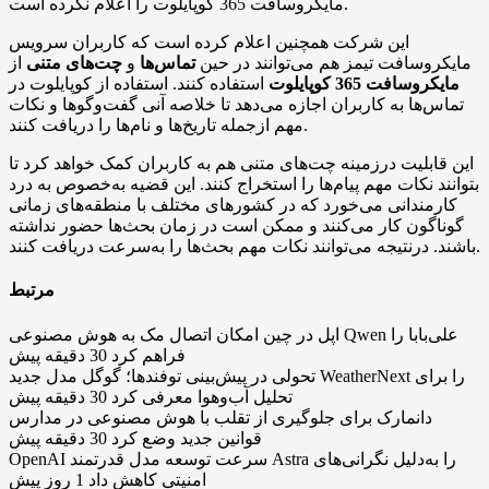
مایکروسافت 365 کوپایلوت را اعلام نکرده است.
این شرکت همچنین اعلام کرده است که کاربران سرویس
مایکروسافت تیمز هم می‌توانند در حین
تماس‌ها
و
چت‌های متنی
از
مایکروسافت 365 کوپایلوت
استفاده کنند. استفاده از کوپایلوت در
تماس‌ها به کاربران اجازه می‌دهد تا خلاصه آنی گفت‌وگوها و نکات
مهم ازجمله تاریخ‌ها و نام‌ها را دریافت کنند.
این قابلیت درزمینه چت‌های متنی هم به کاربران کمک خواهد کرد تا
بتوانند نکات مهم پیام‌ها را استخراج کنند. این قضیه به‌خصوص به درد
کارمندانی می‌خورد که در کشورهای مختلف با منطقه‌های زمانی
گوناگون کار می‌کنند و ممکن است در زمان بحث‌ها حضور نداشته
باشند. درنتیجه می‌توانند نکات مهم بحث‌ها را به‌سرعت دریافت کنند.
مرتبط
اپل در چین امکان اتصال مک به هوش مصنوعی Qwen علی‌بابا را
فراهم کرد
30 دقیقه پیش
تحولی در پیش‌بینی توفندها؛ گوگل مدل جدید WeatherNext را برای
تحلیل آب‌وهوا معرفی کرد
30 دقیقه پیش
دانمارک برای جلوگیری از تقلب با هوش مصنوعی در مدارس
قوانین جدید وضع کرد
30 دقیقه پیش
OpenAI سرعت توسعه مدل قدرتمند Astra را به‌دلیل نگرانی‌های
امنیتی کاهش داد
1 روز پیش