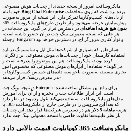
مایکروسافت امروز از نسخه جدیدی از چت‌بات هوش مصنوعی
پرده برداشت که روی محافظت
Bing Chat Enterprise
خود با نام
از داده‌های کسب‌وکارها تمرکز دارد. این نسخه از امروز به‌صورت
پیش‌نمایش عرضه می‌شود و از طریق طرح‌های مایکروسافت 365
بدون هیچ هزینه اضافه‌ای
در دسترس قرار می‌گیرد. این چت‌بات در
هر جایی که نسخه معمولی بینگ چت در آن حضور داشته است،
ازجمله Bing.com و نوار کناری مرورگر اج، در دسترس خواهد بود.
همان‌طور که بسیاری از شرکت‌ها مثل اپل و سامسونگ درباره
استفاده کارمندان خود از چت‌بات‌های هوش مصنوعی ابراز نگرانی
کرده بودند، مایکروسافت هم این موضوع را پذیرفته است و
می‌گوید: «استفاده از ابزارهای هوش مصنوعی که مخصوص امور
تجاری نیستند، به‌صورت ناخواسته داده‌های حساس کسب‌وکارها را
در معرض ریسک قرار می‌دهد.»
درنتیجه بینگ چت Enterprise برای رفع این مشکل ساخته شده
است. این ابزار اطلاعات چت را ذخیره و از آن برای آموزش
مدل‌های مایکروسافت استفاده
نمی‌کند
. غول ردموند در نظر دارد
که بعداً این سرویس را در طرحی خارج از مایکروسافت 365، با
هزینه
ماهانه 5 دلار
هم در دسترس شرکت‌ها قرار دهد. این چت‌بات
از نظر قابلیت‌ها تفاوت خاصی با نسخه معمولی بینگ چت ندارد.
مایکروسافت 365 کوپایلوت قیمت بالایی دارد