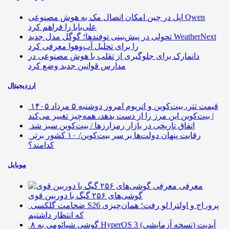
اپل در چین امکان اتصال مک به هوش مصنوعی Qwen
علی‌بابا را فراهم کرد
تحولی در پیش‌بینی توفندها؛ گوگل مدل جدید WeatherNext
را برای تحلیل آب‌وهوا معرفی کرد
دانمارک برای جلوگیری از تقلب با هوش مصنوعی در
مدارس قوانین جدید وضع کرد
ارزدیجیتال
قیمت تتر، بیت‌کوین و اتریوم امروز دوشنبه ۵ مرداد ۱۴۰۵
| بیت‌کوین این مرز را از دست بدهد، همه‌چیز تغییر می‌کند
اتفاق تاریخی در بازار رمزارزها / بیت‌کوین سبز شد
رقابت پنهان دولت‌ها بر سر بیت‌کوین/ ۱۰ کشور برتر
کدامند؟
موبایل
معرفی
گوشی‌های ۲۵۶ گیگ با دوربین قوی
ضخامت گلکسی S26 پرو، اج و اولترا لو رفت؛ همان‌چیزی
که انتظار داشتیم
۸ گوشی شیائومی به HyperOS 3 (نسخه آزمایشی) آپدیت