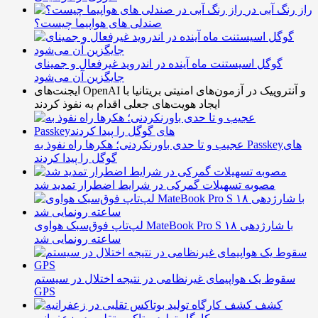
راز رنگ آبی در
صندلی های هواپیما چیست؟
گوگل اسیستنت ماه آینده در اندروید غیرفعال و جمینای
جایگزین آن می‌شود
ایجنت‌های OpenAI و آنتروپیک در آزمون‌های امنیتی بریتانیا با
ایجاد هویت‌های جعلی اقدام به نفوذ کردند
عجیب و تا حدی باورنکردنی؛ هکرها راه نفوذ به Passkeyهای
گوگل را پیدا کردند
مصوبه تسهیلات گمرکی در شرایط اضطرار تمدید شد
لپ‌تاپ فوق‌سبک هواوی MateBook Pro S با شارژدهی ۱۸
ساعته رونمایی شد
سقوط یک هواپیمای غیرنظامی در نتیجه اختلال در سیستم‌
GPS
کشف