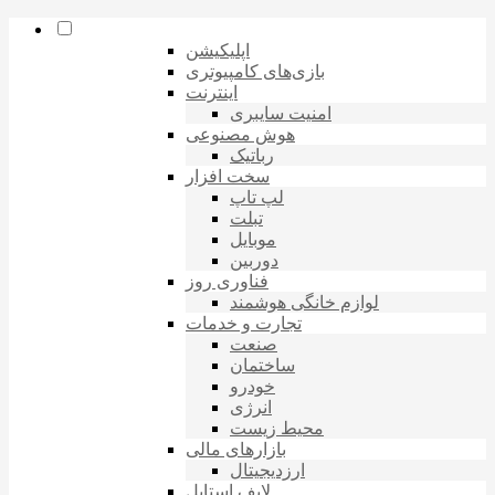
اپلیکیشن
بازی‌های کامپیوتری
اینترنت
امنیت سایبری
هوش مصنوعی
رباتیک
سخت افزار
لپ تاپ
تبلت
موبایل
دوربین
فناوری روز
لوازم خانگی هوشمند
تجارت و خدمات
صنعت
ساختمان
خودرو
انرژی
محیط زیست
بازارهای مالی
ارزدیجیتال
لایف استایل