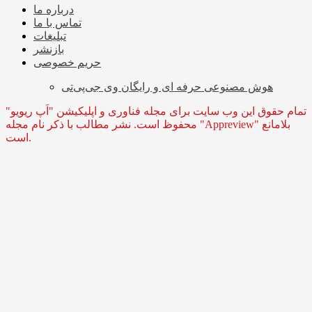
درباره ما
تماس با ما
تبلیغات
بازنشر
حریم خصوصی
هوش مصنوعی حرفه ای و رایگان وی جی‌پی‌تی
تمام حقوق این وب سایت برای مجله فناوری و اپلیکیشن "اَپ ریویو"
محفوظ است. نشر مطالب با ذکر نام مجله "Appreview" بلامانع
است.