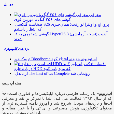
موبایل
معرفی
گوشی‌های ۲۵۶ گیگ با دوربین قوی
ضخامت گلکسی S26 پرو، اج و اولترا لو رفت؛ همان‌چیزی
که انتظار داشتیم
۸ گوشی شیائومی به HyperOS 3 (نسخه آزمایشی) آپدیت
شدند
بازی‌های کامپیوتری
تهیه‌کننده Bloodborne استودیوی جدیدی افتتاح کرد
۵ افسانه
درباره هارد HDD که نباید باور کنید
از باندل The Last of Us Complete رونمایی شد
مجله اَپ ریویو
اَپ‌ریویو
» یک رسانه فارسی درباره اپلیکیشن‌ها و فناوری است
💡«
که از سال ۱۳۹۲ فعالیت می کند؛ ابتدا با تمرکز بر نقد و معرفی
اپ‌ها و بازی‌های موبایل شروع شد و امروز دامنه گسترده تری از
محتوای تکنولوژی، هوش مصنوعی و آی تی را با خبر، مقاله و
یادداشت پوشش می‌دهد.