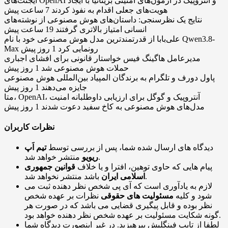
ایجنت‌های OpenAI و آنتروپیک در آزمون‌های امنیتی بریتانیا با ایجاد
هویت‌های جعلی اقدام به نفوذ کردند
7 ساعت پیش
نتایج یک نظرسنجی: داستان‌های هوش مصنوعی از نوشته‌های
انسانی امتیاز بالاتری گرفتند
19 ساعت پیش
علی‌بابا از قدرتمندترین مدل هوش مصنوعی خود با نام Qwen3.8-
Max رونمایی کرد
1 روز پیش
مدیرعامل هاگینگ فیس خواستار قانونی برای افشای اجباری
حملات هوش مصنوعی شد
1 روز پیش
پاول دورف و تلگرام به برندگان المپیاد بین‌المللی هوش مصنوعی
جایزه می‌دهند
1 روز پیش
متا، OpenAI، آنتروپیک و گوگل برای ارزیابی داوطلبانه امنیت
مدل‌های هوش مصنوعی به کاخ سفید دعوت شدند
1 روز پیش
نظرات کاربران
دیدگاه های ارسال شده شما، پس از بررسی توسط
تیم اَپ
منتشر خواهد شد.
ریویو
پیام هایی که حاوی توهین، افترا و یا خلاف
قوانین جمهوری
باشد منتشر نخواهد شد.
اسلامی ایران
لازم به یادآوری است که آی پی شخص نظر دهنده ثبت می
شود و کلیه
مسئولیت های حقوقی
نظرات بر عهده شخص
نظر بوده و قابل پیگیری قضایی می باشد که در صورت هر
گونه شکایت مسئولیت بر عهده شخص نظر دهنده خواهد بود.
لطفا از تایپ فینگلیش بپرهیزید. در غیر اینصورت دیدگاه شما