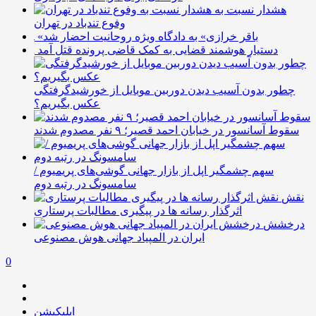
هشدار نسبت به
وفوع تندباد در تهران
«باقر خرازی» به دادگاه ویژه روحانیت احضار شد
دستیار هوشمند قضایی به کمک قاضی پرونده قتل آمد
چطور بدون آسیب دیدن دوربین موبایل از خورشیدگرفتگی
عکس بگیریم؟
سقوط آسانسور در خیابان احمد قصیر؛ ۹ نفر مصدوم شدند
سهم چشمگیر اپل از بازار جهانی گوشی‌های پریمیوم /
سامسونگ در رتبه دوم
نقش
اثرگذار رسانه ها در پیگیری مطالبات پرستاری
درخشش
ایران در المپیاد جهانی هوش مصنوعی
0
اپلیکیشن