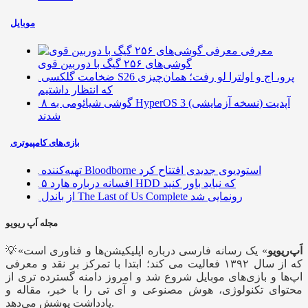
موبایل
معرفی
گوشی‌های ۲۵۶ گیگ با دوربین قوی
ضخامت گلکسی S26 پرو، اج و اولترا لو رفت؛ همان‌چیزی
که انتظار داشتیم
۸ گوشی شیائومی به HyperOS 3 (نسخه آزمایشی) آپدیت
شدند
بازی‌های کامپیوتری
تهیه‌کننده Bloodborne استودیوی جدیدی افتتاح کرد
۵ افسانه درباره هارد HDD که نباید باور کنید
از باندل The Last of Us Complete رونمایی شد
مجله اَپ ریویو
اَپ‌ریویو
» یک رسانه فارسی درباره اپلیکیشن‌ها و فناوری است
💡«
که از سال ۱۳۹۲ فعالیت می کند؛ ابتدا با تمرکز بر نقد و معرفی
اپ‌ها و بازی‌های موبایل شروع شد و امروز دامنه گسترده تری از
محتوای تکنولوژی، هوش مصنوعی و آی تی را با خبر، مقاله و
یادداشت پوشش می‌دهد.