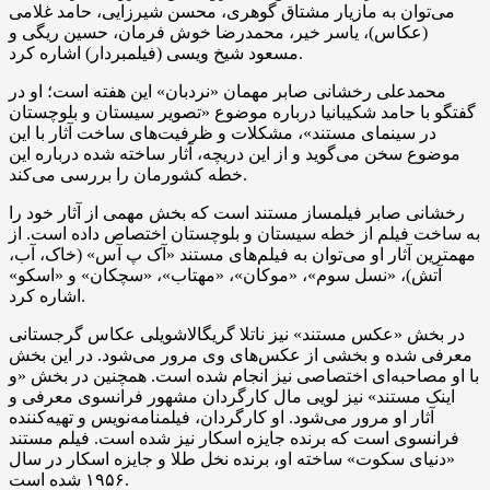
می‌توان به مازیار مشتاق گوهری، محسن شیرزایی، حامد غلامی
(عکاس)، یاسر خیر، محمدرضا خوش فرمان، حسین ریگی و
مسعود شیخ ویسی (فیلمبردار) اشاره کرد.
محمدعلی رخشانی صابر مهمان «نردبان» این هفته است؛ او در
گفتگو با حامد شکیبانیا درباره موضوع «تصویر سیستان و بلوچستان
در سینمای مستند»، مشکلات و ظرفیت‌های ساخت آثار با این
موضوع سخن می‌گوید و از این دریچه، آثار ساخته شده درباره‌ این
خطه‌ کشورمان را بررسی می‌کند.
رخشانی صابر فیلمساز مستند است که بخش مهمی از آثار خود را
به ساخت فیلم از خطه سیستان و بلوچستان اختصاص داده است. از
مهمترین آثار او می‌توان به فیلم‌های مستند «آک پ آس» (خاک، آب،
آتش)، «نسل سوم»، «موکان»، «مهتاب»، «سچکان» و «اسکو»
اشاره کرد.
در بخش «عکس مستند» نیز ناتلا گریگالاشویلی عکاس گرجستانی
معرفی شده و بخشی از عکس‌های وی مرور می‌شود. در این بخش
با او مصاحبه‌ای اختصاصی نیز انجام شده است. همچنین در بخش «و
اینک مستند» نیز لویی مال کارگردان مشهور فرانسوی معرفی و
آثار او مرور می‌شود. او کارگردان، فیلمنامه‌نویس و تهیه‌کننده
فرانسوی است که برنده جایزه‌ اسکار نیز شده است. فیلم مستند
«دنیای سکوت» ساخته او، برنده‌ نخل طلا و جایزه‌ اسکار در سال
۱۹۵۶ شده است.