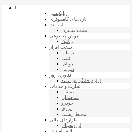
اپلیکیشن
بازی‌های کامپیوتری
اینترنت
امنیت سایبری
هوش مصنوعی
رباتیک
سخت افزار
لپ تاپ
تبلت
موبایل
دوربین
فناوری روز
لوازم خانگی هوشمند
تجارت و خدمات
صنعت
ساختمان
خودرو
انرژی
محیط زیست
بازارهای مالی
ارزدیجیتال
لایف استایل