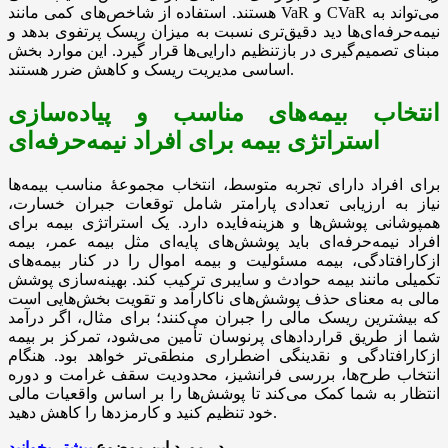
هستند. استفاده از شاخص‌های کمی مانند VaR و CVaR می‌تواند به
نیمه‌حرفه‌ای‌ها دید دقیق‌تری نسبت به میزان ریسک پرتفوی بدهد و
مبنای تصمیم‌گیری در بازتنظیم دارایی‌ها قرار گیرد. این موارد بخش
اساسی مدیریت ریسک و کاهش ضرر هستند.
انتخاب بیمه‌های مناسب و پیاده‌سازی
استراتژی بیمه برای افراد نیمه‌حرفه‌ای
برای افراد دارای تجربه متوسط، انتخاب مجموعهٔ مناسب بیمه‌ها
نیاز به ارزیابی تعدادی پارامتر شامل توقعات جبران خسارت،
همپوشانی پوشش‌ها و هزینه‌فایده دارد. یک استراتژی بیمه برای
افراد نیمه‌حرفه‌ای باید پوشش‌های پایه‌ای مثل بیمه عمر، بیمه
ازکارافتادگی، بیمه مسئولیت و بیمه اموال را در کنار بیمه‌های
تکمیلی مانند بیمه حوادث و سایبری ترکیب کند. بهینه‌سازی پوشش
مالی به معنای حذف پوشش‌های ناکارآمد و تقویت بخش‌هایی است
که بیشترین ریسک مالی را جبران می‌کنند؛ برای مثال، اگر درآمد
شما از طریق قراردادهای پرنوسان تأمین می‌شود، تمرکز بر بیمه
ازکارافتادگی و نقدینگی اضطراری منطقی‌تر خواهد بود. هنگام
انتخاب طرح‌ها، بررسی فرانشیز، محدودیت سقف غرامت و دوره
انتظار به شما کمک می‌کند تا پوشش‌ها را بر اساس واقعیات مالی
خود تنظیم کنید و کارمزدها را کاهش دهید.
در مورد این موضوع
بیشتر بخوانید