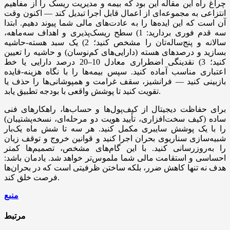
چراغ راه این مقاله این بود که بیمه و مدیریت ریسک را از مفاهیم
انتزاعی به مجموعه‌ای از اعمال قابل اجرا تبدیل کند — اکنون وقت
آن است که این ایده‌ها را به عادت‌های مالی شما پیوند دهیم. ابتدا
سه قدم فوری بردارید: 1) سطح ریسک‌پذیری و اهداف سه‌ماهه،
سالانه و پنج‌ساله‌تان را مشخص کنید؛ 2) یک سبد هسته-حاشیه
بسازید و درصدهای هسته (دارایی‌های کم‌نوسان) و حاشیه را تعیین
کنید؛ 3) نقدینگی اضطراری معادل 10–20 درصد دارایی یا خط
اعتباری مناسب آماده کنید. سپس بیمه‌ها را با نگاه هزینه-فایده
بازبینی کنید — فرانشیز، سقف غرامت و همپوشانی‌ها را حذف یا
تقویت کنید تا پوشش واقعی با بودجه تطبیق یابد.
برای حفاظت دیجیتال از کیف‌پول‌ها و حساب‌ها، راهکارهای فنی
ساده (کیف سخت‌افزاری، تأیید هویت دو مرحله‌ای، نسخه‌پشتیبان)
را با یک پوشش سایبری مکمل کنید. هر سه تا شش ماه یک‌بار
شبیه‌سازی سناریوی بحران اجرا کنید و قوانین خروج و توقف زیان
را به‌روزرسانی کنید. با این گام‌های مشخص، تصمیم‌ها کمتر
احساسی و استقامت مالی شما ملموس‌تر خواهد شد. یادمان باشد:
هدف نه تنها کاهش ضرر، بلکه ساختن ظرفیتی است که در بحران‌ها
فرصت خلق کند.
منبع
مرتبط