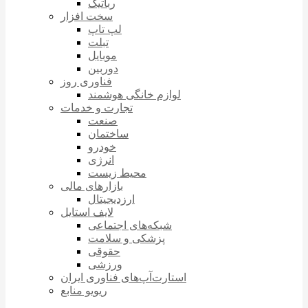
رباتیک
سخت افزار
لپ تاپ
تبلت
موبایل
دوربین
فناوری روز
لوازم خانگی هوشمند
تجارت و خدمات
صنعت
ساختمان
خودرو
انرژی
محیط زیست
بازارهای مالی
ارزدیجیتال
لایف استایل
شبکه‌های اجتماعی
پزشکی و سلامت
حقوقی
ورزشی
استارت‌آپ‌های فناوری ایران
ریویو منابع