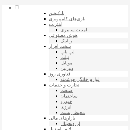
اپلیکیشن
بازی‌های کامپیوتری
اینترنت
امنیت سایبری
هوش مصنوعی
رباتیک
سخت افزار
لپ تاپ
تبلت
موبایل
دوربین
فناوری روز
لوازم خانگی هوشمند
تجارت و خدمات
صنعت
ساختمان
خودرو
انرژی
محیط زیست
بازارهای مالی
ارزدیجیتال
لایف استایل