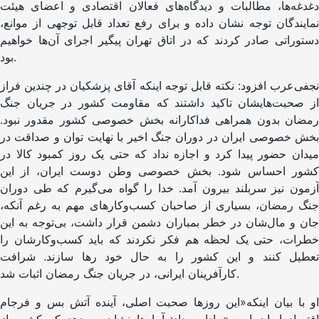
دغدغه‌ها، مطالبات و دیدگاه‌های فعالان اقتصادی و اعضای هیئت
نمایندگان توجه نشان داده و برای رفع تعداد قابل توجهی از موانع،
دستوراتی صادر کردند که در اتاق تهران پیگیر اجرای آن‌ها خواهیم
بود.
نجفی‌عرب افزود: نکته قابل توجه اینکه آقای پزشکیان در چندین فراز
از صحبت‌هایشان تاکید داشتند که مقاومت کشور در جریان جنگ
رمضان بدون همراهی فداکارانه بخش خصوصی کشور مقدور نبود.
بخش خصوصی ایران در دوران جنگ اخیر با نهایت توان و صداقت در
میدان حضور پیدا کرد و اجازه نداد که حتی یک روز کمبود کالا در
کشور احساس شود. بخش خصوصی وطن دوست ایران، از این
آزمون نیز سربلند بیرون آمد. خدا را گواه می‌گیرم که طی دوران
جنگ رمضان، بسیاری از صاحبان کسب‌وکارهای مهم به رغم آنکه،
جان و مال‌شان در خطر بمباران دشمن قرار داشت، بی‌توجه به این
خطرات، حتی یک لحظه هم فکر نکردند که باید کسب‌وکارشان را
تعطیل کنند و این کشور را به حال خود رها سازند. شرافت
کارآفرینان ایرانی، در جریان جنگ رمضان اثبات شد.
او با بیان اینکه«این روزها صحبت اصلی، آینده آتش بس و فرجام