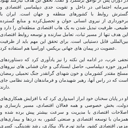
در دوران پس از توافق برشمرد و گفت: تحقق این هدف نیازمند بهبود
سرمایه اجتماعی در داخل و تقویت جدی دیپلماسی اقتصادی و
گسترش روابط با کشورهای منطقه و جهان است. ایران با
برخورداری از نیروی انسانی جوان و تحصیل‌کرده و منابع گسترده
طبیعی، ظرفیت تبدیل شدن به یک هاب اقتصادی منطقه‌ای را دارد و
این هدف تنها از مسیر ثبات، تعامل سازنده و توسعه روابط اقتصادی
بین‌المللی قابل دستیابی است. برای تحقق این مهم باید از ظرفیت
عضویت در پیمان های جهانی بریکس، اوراسیا هم استفاده کرد.
نجفی عرب، در ادامه این نکته را نیز یادآوری کرد که دستاوردهای
امروز حوزه دیپلماسی، حاصل ایستادگی و جان فشانی های نیروهای
مسلح مقتدر کشورمان و خون شهدای گرانقدر جنگ تحمیلی رمضان
است که در راس آنها، رهبر شهیدمان و فرماندهان ارشد نظامی جای
دارند.
او در پایان سخنان خود ابراز امیدواری کرد که با افزایش همکاری‌های
دولت، بخش خصوصی و همه فعالان اقتصادی، مسیر بازسازی و
اصلاحات اقتصادی با مدیریت و سرعت بیشتر پیش برده شده و
همزمان با توسعه اقتصادی و صنعتی کشور، به دردها و بیماری‌های
مزمن اقتصادی کشور مانند تورم بالا، بیکاری، رشد نقدینگی، کسری