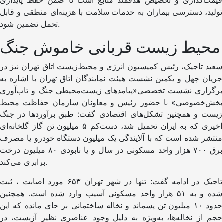
قیمت‌گذاری و تخصیص هدفمند منابع است تا ضمن حفظ پایداری
تولید، دسترسی بیماران به خدمات سلامت با هزینه‌ای منطقی و قابل
تحمل تضمین شود.
محیط زیست قربانی خاموش جنگ
سعید تاجیک، رئیس کمیسیون انرژی و محیط‌زیست اتاق تهران نیز در
جریان چهل و یکمین نشست هیئت نمایندگان اتاق تهران با اشاره به
برگزاری نشست تخصصی«پیامدهای زیست‌محیطی جنگ و تاب‌آوری
بخش‌خصوصی» با حضور رئیس و معاونان سازمان حفاظت محیط
زیست و همچنین تشکل‌های اقتصادی گفت: طبق برآوردها در جنگ
اخیری که به ایران تحمیل شد، دست‌کم ۵ میلیون تن گاز گلخانه‌ای
منتشر شده است که با آلایندگی یک میلیون دستگاه خودرو یا مصرف
برق ۷۰۰ هزار واحد مسکونی در سال و یا نابودی ۸۰ میلیون درخت
برابری می‌کند.
تاجیک در ادامه گفت: تنها در شهر تهران ۶۵۳ مورد اصابت ، ثبت
شده و به ۵۱ هزار واحد مسکونی آسیب وارد شده است. همچنین
حدود ۱۰ میلیون تن پسماند و نخاله ساختمانی بر جای مانده که این
حجم از نخاله‌ها، به‌ویژه به دلیل وجود عناصری نظیر آزبست، در