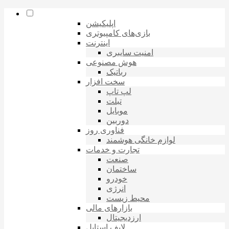
اپلیکیشن
بازی‌های کامپیوتری
اینترنت
امنیت سایبری
هوش مصنوعی
رباتیک
سخت افزار
لپ تاپ
تبلت
موبایل
دوربین
فناوری روز
لوازم خانگی هوشمند
تجارت و خدمات
صنعت
ساختمان
خودرو
انرژی
محیط زیست
بازارهای مالی
ارزدیجیتال
لایف استایل