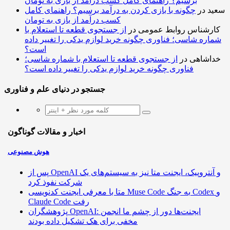
برسیم؟ راهنمای کامل کسب درآمد از بازی به تومان
سعید
در
چگونه با بازی کردن به درآمد برسیم؟ راهنمای کامل
کسب درآمد از بازی به تومان
کارشناس روابط عمومی
در
از جستجوی قطعه تا استعلام با
شماره شاسی؛ فناوری چگونه خرید لوازم یدکی را تغییر داده
است؟
خداشاهی
در
از جستجوی قطعه تا استعلام با شماره شاسی؛
فناوری چگونه خرید لوازم یدکی را تغییر داده است؟
جستجو در دنیای علم و فناوری
اخبار و مقالات گوناگون
هوش مصنوعی
پس از OpenAI و آنتروپیک، ایجنت متا نیز به سیستم‌های یک
شرکت نفوذ کرد
متا با معرفی ایجنت کدنویسی Muse Code به جنگ Codex و
Claude Code رفت
پژوهشگران OpenAI: ایجنت‌ها دور از چشم ما انجمن
مخفی برای هک تشکیل داده بودند