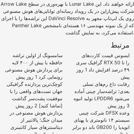
Arrow Lake با بهره‌وری در سطح Lunar Lake ارائه خواهند داد. این
شرکت پیش‌ازاین در یک رویداد رسانه‌ای توانایی‌های هوش مصنوعی
این تراشه‌ها را با اجرای DaVinci Resolve روی یک لپ‌تاپ مجهز به
Panther Lake که از یک نمونه مهندسی ۱۶ هسته‌ای نامشخص
استفاده می‌کرد، به نمایش گذاشت.
مرتبط
ایسوس قیمت کارت‌های
سامسونگ از اولین تراشه
گرافیک سری RTX 50 را تا
حافظه با بیش از ۴۰۰ لایه
۴۹ درصد افزایش داد
1 روز
برای پردازش هوش مصنوعی
پیش
رونمایی کرد
1 روز پیش
رقابت داغ رم‌های نسلی
کوچک‌ترین پردازنده گرافیکی
بعدی؛ تراشه‌ساز چینی آماده‌
جهان تست‌های واقعی را با
تولید انبوه LPDDR6 می‌شود
موفقیت پشت‌سر گذاشت
3 روز پیش
[تماشا کنید]
2 روز پیش
شرکت چینی DFSX وعده
پردازش هوش مصنوعی در
سیستم ۱۴ نانومتری با پهنای
میدان جنگ؛ پالانتیر از
باند دو برابر GB200 انویدیا را
دیتاسنترهای سیار کانتینری