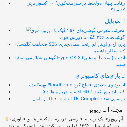
رقابت پنهان دولت‌ها بر سر بیت‌کوین/ ۱۰ کشور برتر
کدامند؟
موبایل
معرفی
گوشی‌های ۲۵۶ گیگ با دوربین قوی
ضخامت گلکسی S26 پرو، اج و اولترا لو رفت؛ همان‌چیزی
که انتظار داشتیم
۸ گوشی شیائومی به HyperOS 3 (نسخه آزمایشی) آپدیت
شدند
بازی‌های کامپیوتری
تهیه‌کننده Bloodborne استودیوی جدیدی افتتاح کرد
۵ افسانه درباره هارد HDD که نباید باور کنید
از باندل The Last of Us Complete رونمایی شد
مجله اَپ ریویو
اَپ‌ریویو
» یک رسانه فارسی درباره اپلیکیشن‌ها و فناوری
«
است که از سال ۱۳۹۲ فعالیت می کند؛ ابتدا با تمرکز بر نقد و