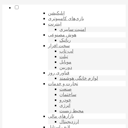
اپلیکیشن
بازی‌های کامپیوتری
اینترنت
امنیت سایبری
هوش مصنوعی
رباتیک
سخت افزار
لپ تاپ
تبلت
موبایل
دوربین
فناوری روز
لوازم خانگی هوشمند
تجارت و خدمات
صنعت
ساختمان
خودرو
انرژی
محیط زیست
بازارهای مالی
ارزدیجیتال
لایف استایل