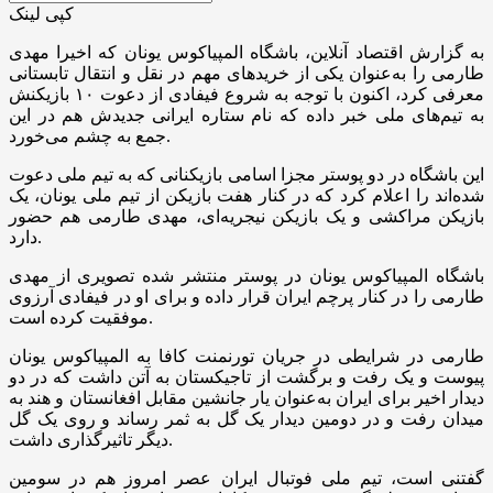
کپی لینک
به گزارش اقتصاد آنلاین، باشگاه المپیاکوس یونان که اخیرا مهدی
طارمی را به‌عنوان یکی از خریدهای مهم در نقل و انتقال تابستانی
معرفی کرد، اکنون با توجه به شروع فیفادی از دعوت ۱۰ بازیکنش
به تیم‌های ملی خبر داده که نام ستاره ایرانی جدیدش هم در این
جمع به چشم می‌خورد.
این باشگاه در دو پوستر مجزا اسامی بازیکنانی که به تیم ملی دعوت
شده‌اند را اعلام کرد که در کنار هفت بازیکن از تیم ملی یونان، یک
بازیکن مراکشی و یک بازیکن نیجریه‌ای، مهدی طارمی هم حضور
دارد.
باشگاه المپیاکوس یونان در پوستر منتشر شده تصویری از مهدی
طارمی را در کنار پرچم ایران قرار داده و برای او در فیفادی آرزوی
موفقیت کرده است.
طارمی در شرایطی در جریان تورنمنت کافا به المپیاکوس یونان
پیوست و یک رفت و برگشت از تاجیکستان به آتن داشت که در دو
دیدار اخیر برای ایران به‌عنوان یار جانشین مقابل افغانستان و هند به
میدان رفت و در دومین دیدار یک گل به ثمر رساند و روی یک گل
دیگر تاثیرگذاری داشت.
گفتنی است، تیم ملی فوتبال ایران عصر امروز هم در سومین