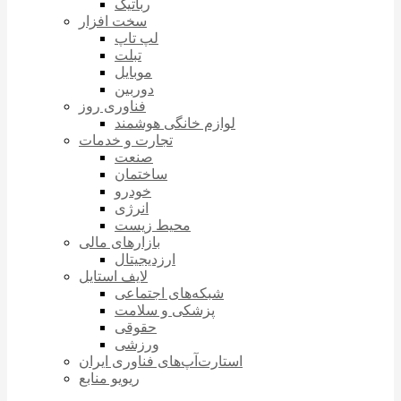
رباتیک
سخت افزار
لپ تاپ
تبلت
موبایل
دوربین
فناوری روز
لوازم خانگی هوشمند
تجارت و خدمات
صنعت
ساختمان
خودرو
انرژی
محیط زیست
بازارهای مالی
ارزدیجیتال
لایف استایل
شبکه‌های اجتماعی
پزشکی و سلامت
حقوقی
ورزشی
استارت‌آپ‌های فناوری ایران
ریویو منابع