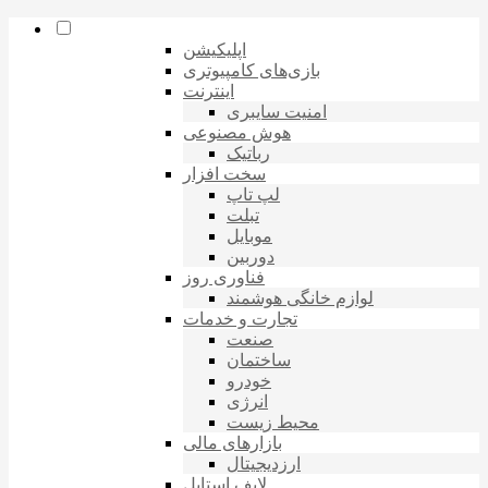
اپلیکیشن
بازی‌های کامپیوتری
اینترنت
امنیت سایبری
هوش مصنوعی
رباتیک
سخت افزار
لپ تاپ
تبلت
موبایل
دوربین
فناوری روز
لوازم خانگی هوشمند
تجارت و خدمات
صنعت
ساختمان
خودرو
انرژی
محیط زیست
بازارهای مالی
ارزدیجیتال
لایف استایل