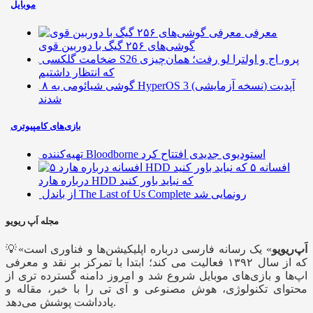
موبایل
معرفی
گوشی‌های ۲۵۶ گیگ با دوربین قوی
ضخامت گلکسی S26 پرو، اج و اولترا لو رفت؛ همان‌چیزی
که انتظار داشتیم
۸ گوشی شیائومی به HyperOS 3 (نسخه آزمایشی) آپدیت
شدند
بازی‌های کامپیوتری
تهیه‌کننده Bloodborne استودیوی جدیدی افتتاح کرد
۵ افسانه
درباره هارد HDD که نباید باور کنید
از باندل The Last of Us Complete رونمایی شد
مجله اَپ ریویو
اَپ‌ریویو
» یک رسانه فارسی درباره اپلیکیشن‌ها و فناوری است
💡«
که از سال ۱۳۹۲ فعالیت می کند؛ ابتدا با تمرکز بر نقد و معرفی
اپ‌ها و بازی‌های موبایل شروع شد و امروز دامنه گسترده تری از
محتوای تکنولوژی، هوش مصنوعی و آی تی را با خبر، مقاله و
یادداشت پوشش می‌دهد.