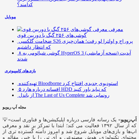
کدامند؟
موبایل
معرفی
گوشی‌های ۲۵۶ گیگ با دوربین قوی
ضخامت گلکسی S26 پرو، اج و اولترا لو رفت؛ همان‌چیزی
که انتظار داشتیم
۸ گوشی شیائومی به HyperOS 3 (نسخه آزمایشی) آپدیت
شدند
بازی‌های کامپیوتری
تهیه‌کننده Bloodborne استودیوی جدیدی افتتاح کرد
۵ افسانه درباره هارد HDD که نباید باور کنید
از باندل The Last of Us Complete رونمایی شد
مجله اَپ ریویو
اَپ‌ریویو
» یک رسانه فارسی درباره اپلیکیشن‌ها و فناوری است
💡«
که از سال ۱۳۹۲ فعالیت می کند؛ ابتدا با تمرکز بر نقد و معرفی
اپ‌ها و بازی‌های موبایل شروع شد و امروز دامنه گسترده تری از
محتوای تکنولوژی، هوش مصنوعی و آی تی را با خبر، مقاله و