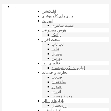
اپلیکیشن
بازی‌های کامپیوتری
اینترنت
امنیت سایبری
هوش مصنوعی
رباتیک
سخت افزار
لپ تاپ
تبلت
موبایل
دوربین
فناوری روز
لوازم خانگی هوشمند
تجارت و خدمات
صنعت
ساختمان
خودرو
انرژی
محیط زیست
بازارهای مالی
ارزدیجیتال
لایف استایل