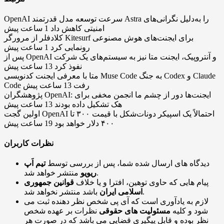
OpenAI سرعت توسعه مدل قدرتمند Astra را به‌دلیل نگرانی‌های
امنیتی کاهش داد
1 ساعت پیش
کلادفلر از مرورگر Kitesurf برای ایجنت‌های هوش مصنوعی
رونمایی کرد
1 ساعت پیش
پس از OpenAI و آنتروپیک، ایجنت متا نیز به سیستم‌های یک شرکت
نفوذ کرد
13 ساعت پیش
متا با معرفی ایجنت کدنویسی Muse Code به جنگ Codex و Claude
Code رفت
13 ساعت پیش
پژوهشگران OpenAI: ایجنت‌ها دور از چشم ما انجمن مخفی برای
هک تشکیل داده بودند
13 ساعت پیش
اولین گجت OpenAI احتمالاً یک اسپیکر دونات‌شکل با قیمت ۳۰۰ تا
۴۰۰ دلار خواهد بود
19 ساعت پیش
نظرات کاربران
دیدگاه های ارسال شده شما، پس از بررسی توسط
تیم اَپ
منتشر خواهد شد.
ریویو
پیام هایی که حاوی توهین، افترا و یا خلاف
قوانین جمهوری
باشد منتشر نخواهد شد.
اسلامی ایران
لازم به یادآوری است که آی پی شخص نظر دهنده ثبت می
شود و کلیه
مسئولیت های حقوقی
نظرات بر عهده شخص
نظر بوده و قابل پیگیری قضایی می باشد که در صورت هر